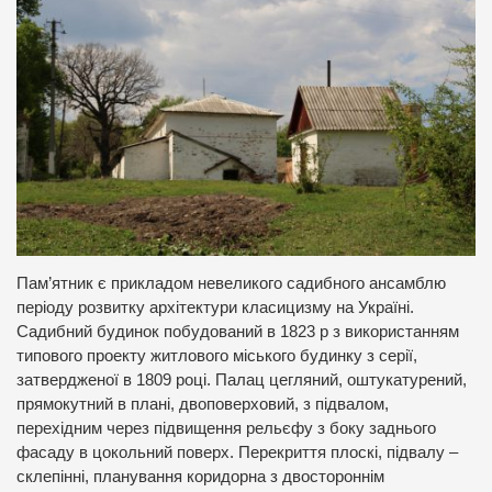
Пам’ятник є прикладом невеликого садибного ансамблю
періоду розвитку архітектури класицизму на Україні.
Садибний будинок побудований в 1823 р з використанням
типового проекту житлового міського будинку з серії,
затвердженої в 1809 році. Палац цегляний, оштукатурений,
прямокутний в плані, двоповерховий, з підвалом,
перехідним через підвищення рельєфу з боку заднього
фасаду в цокольний поверх. Перекриття плоскі, підвалу –
склепінні, планування коридорна з двостороннім