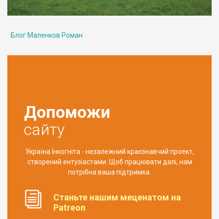
Блог Маленков Роман
Допоможи
сайту
Україна Інкогніта - незалежний краєзнавчий проект,
створений ентузіастами. Щоб працювати далі, нам
потрібна ваша підтримка.
Станьте нашим меценатом на
Patreon