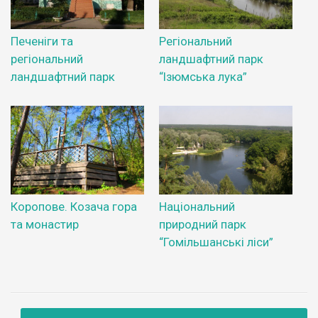
Печеніги та
Регіональний
регіональний
ландшафтний парк
ландшафтний парк
“Ізюмська лука”
Коропове. Козача гора
Національний
та монастир
природний парк
“Гомільшанські ліси”