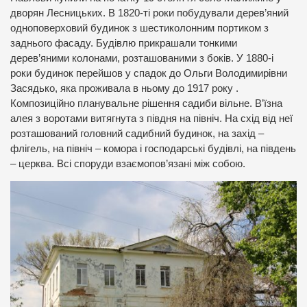
дворян Лесницьких. В 1820-ті роки побудували дерев’яний
одноповерховий будинок з шестиколонним портиком з
заднього фасаду. Будівлю прикрашали тонкими
дерев’яними колонами, розташованими з боків. У 1880-і
роки будинок перейшов у спадок до Ольги Володимирівни
Засядько, яка проживала в ньому до 1917 року .
Композиційно планувальне рішення садиби вільне. В’їзна
алея з воротами витягнута з півдня на північ. На схід від неї
розташований головний садибний будинок, на захід –
флігель, на північ – комора і господарські будівлі, на південь
– церква. Всі споруди взаємопов’язані між собою.