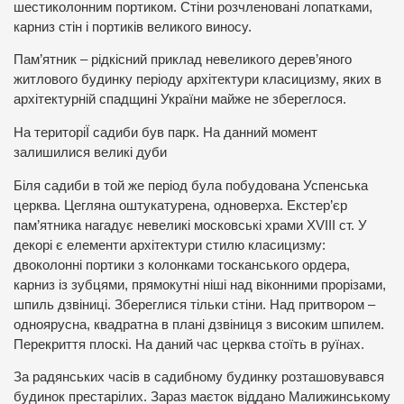
шестиколонним портиком. Стіни розчленовані лопатками,
карниз стін і портиків великого виносу.
Пам’ятник – рідкісний приклад невеликого дерев’яного
житлового будинку періоду архітектури класицизму, яких в
архітектурній спадщині України майже не збереглося.
На територіЇ садиби був парк. На данний момент
залишилися великі дуби
Біля садиби в той же період була побудована Успенська
церква. Цегляна оштукатурена, одноверха. Екстер’єр
пам’ятника нагадує невеликі московські храми XVIII ст. У
декорі є елементи архітектури стилю класицизму:
двоколонні портики з колонками тосканського ордера,
карниз із зубцями, прямокутні ніші над віконними прорізами,
шпиль дзвіниці. Збереглися тільки стіни. Над притвором –
одноярусна, квадратна в плані дзвіниця з високим шпилем.
Перекриття плоскі. На даний час церква стоїть в руїнах.
За радянських часів в садибному будинку розташовувався
будинок престарілих. Зараз маєток віддано Малижинському