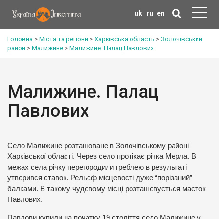
uk
ru
en
Головна
>
Міста та регіони
>
Харківська область
>
Золочівський
район
>
Малижине
>
Малижине. Палац Павлових
Малижине. Палац
Павлових
Село Малижине розташоване в Золочівському районі
Харківської області. Через село протікає річка Мерла. В
межах села річку перегородили греблею в результаті
утворився ставок. Рельєф місцевості дуже “порізаний”
балками. В такому чудовому місці розташовується маєток
Павлових.
Павлови купили на початку 19 століття село Малижине у