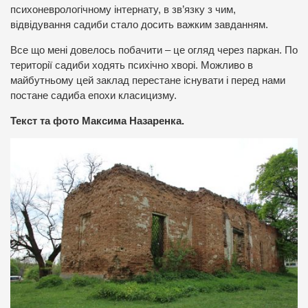
психоневрологічному інтернату, в зв’язку з чим,
відвідування садиби стало досить важким завданням.
Все що мені довелось побачити – це огляд через паркан. По
території садиби ходять психічно хворі. Можливо в
майбутньому цей заклад перестане існувати і перед нами
постане садиба епохи класицизму.
Текст та фото Максима Назаренка.