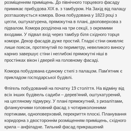
розміщенням приміщень. До північного торцевого фасаду
примикає прибудова XIX в. з тамбуром. На Захід від палацу
розташовується комора. Вона побудована у 1823 році з
цегли, оштукатурена, прямокутна в плані, двоповерхова з
підвалом. Комора розділена на три секції, з окремими
входами. У підвал вхід через тамбур біля східного торця
комори. Декор фасадів дуже простий. Гладкі стіни оживляє
лише поясок, протягнутий по периметру, невеликого виносу
карниз завершує стіни і неглибокі прямокутні ніші в
простінках вікон і дверей на головному фасаді.
Комора побудована єдиному стилі з палацом. Пам’ятник є
прикладом господарської будівлі.
Флігель побудований на початку 19 століття. На відміну від
всіх інших будівель садиби – дерев’яний, оштукатурений,
на цегляному підмурку. У плані прямокутний, з ризалітами,
фланкуючими головний фасад з чотириколонними
портиками, одноповерховий, перекриття плоскі. Планування
коридорна з двостороннім розміщенням приміщень, східного
крила – анфіладне. Тильний фасад прикрашений