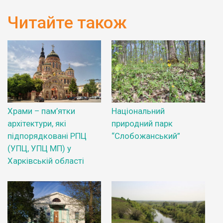
Читайте також
Храми – пам’ятки
Національний
архітектури, які
природний парк
підпорядковані РПЦ
“Слобожанський”
(УПЦ, УПЦ МП) у
Харківській області