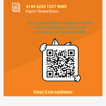
4149 6293 1537 9685
Карта ПриватБанк
Збір на оцифровку козацьких церков
(тисни на картинці, або скануй
посилання на збір monobank):
Наші благодійники