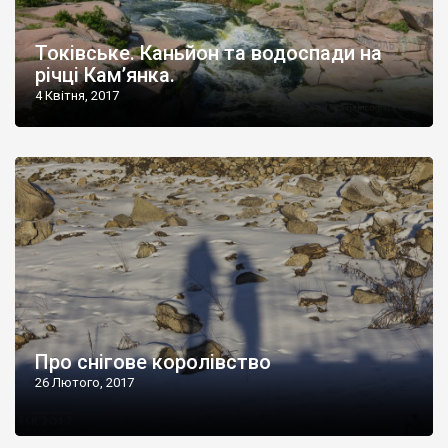
Токівське. Каньйон та водоспади на
річці Кам’янка.
4 Квітня, 2017
Про снігове королівство
26 Лютого, 2017