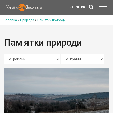
uk
ru
en
Головна
>
Природа
>
Пам'ятки природи
Пам'ятки природи