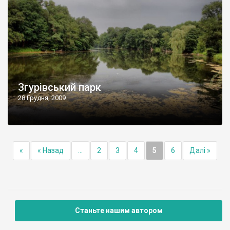
Згурівський парк
28 Грудня, 2009
«
« Назад
...
2
3
4
5
6
Далі »
Станьте нашим автором