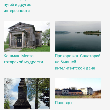
путей и другие
интересности
Кошмак. Место
Прохоровка. Санаторий
татарской мудрости
на бывшей
интелигентской даче
Пановцы