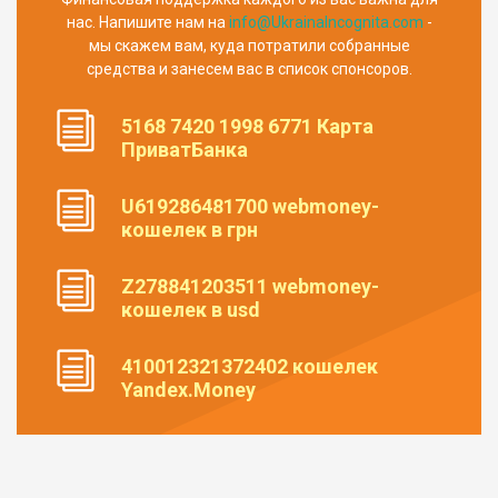
нас. Напишите нам на
info@UkrainaIncognita.com
-
мы скажем вам, куда потратили собранные
средства и занесем вас в список спонсоров.
5168 7420 1998 6771 Карта
ПриватБанка
U619286481700 webmoney-
кошелек в грн
Z278841203511 webmoney-
кошелек в usd
410012321372402 кошелек
Yandex.Money