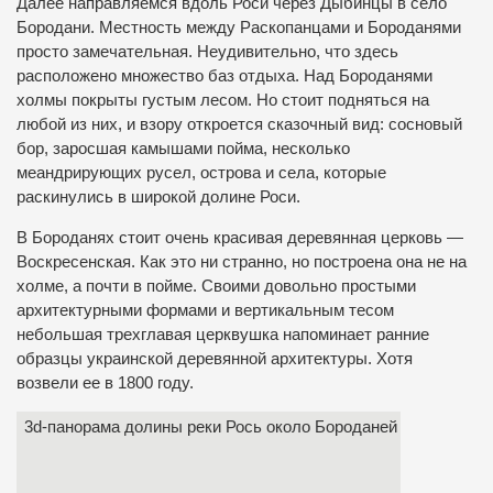
Далее направляемся вдоль Роси через Дыбинцы в село
Бородани. Местность между Раскопанцами и Бороданями
просто замечательная. Неудивительно, что здесь
расположено множество баз отдыха. Над Бороданями
холмы покрыты густым лесом. Но стоит подняться на
любой из них, и взору откроется сказочный вид: сосновый
бор, заросшая камышами пойма, несколько
меандрирующих русел, острова и села, которые
раскинулись в широкой долине Роси.
В Бороданях стоит очень красивая деревянная церковь —
Воскресенская. Как это ни странно, но построена она не на
холме, а почти в пойме. Своими довольно простыми
архитектурными формами и вертикальным тесом
небольшая трехглавая церквушка напоминает ранние
образцы украинской деревянной архитектуры. Хотя
возвели ее в 1800 году.
3d-панорама долины реки Рось около Бороданей