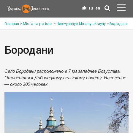
uk
ru
en
Главная
>
Міста та регіони
>
derevyannye-khramy-ukrayny
>
Бородани
Бородани
Село Бородани расположено в 7 км западнее Богуслава.
Относится к Дибинецкому сельскому совету. Население
— около 200 человек.