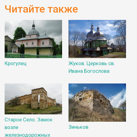
Читайте также
Крогулец
Жуков. Церковь св.
Ивана Богослова
Старое Село. Замок
Зиньков
возле
железнодорожных