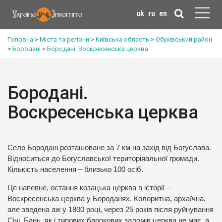
uk
ru
en
Головна
>
Міста та регіони
>
Київська область
>
Обухівський район
>
Бородані
>
Бородані. Воскресенська церква
Бородані.
Воскресенська церква
Село Бородані розташоване за 7 км на захід від Богуслава.
Відноситься до Богуславської територіяальної громади.
Кількість населення – близько 100 осіб.
Це напевне, остання козацька церква в історії –
Воскресенська церква у Бороданях. Колоритна, архаїчна,
але зведена аж у 1800 році, через 25 років після руйнування
Січі. Бань, як і типових барокових заломів церква не має, а