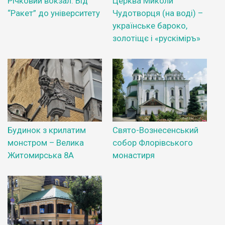
Річковий вокзал. Від
Церква Миколи
“Ракет” до університету
Чудотворця (на воді) –
українське бароко,
золотіщє і «рускіміръ»
Будинок з крилатим
Свято-Вознесенський
монстром – Велика
собор Флорівського
Житомирська 8А
монастиря