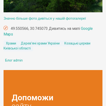
Значно більше фото дивіться у нашій фотогалереї
49.550566, 30.745073 Дивитись на мапі
Google
Maps
Храми
Дерев'яні храми України
Козацькі церкви
Київської області
Блог admin
Допоможи
сайту