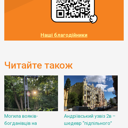
Наші благодійники
Читайте також
Могила вояків-
Андріївський узвіз 2в –
богданівців на
шедевр “підпільного”