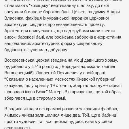
стіни мають “козацьку” вертикальну шалівку, до якої
пасували б власне барокові бані. Це все, на думку Андрія
Власенка, фахівця із української народної церковної
архітектури, свідчить про незавершеність проекту.
Архітектори припускають, що над зрубами мали звести
високі барокові бані, але російська заборона використання
національних архітектурних форм у сакральному
будівництві зупинила добудову.
Воскресенська церква зведена на місці давнішого храму,
будованого у 1745 році (тоді Бородані належали княгині
Вишневецькій). Лаврентій Похилевич у своїй праці
“Сказания о населенных месностях Киевской губернии”
вказував, що у храмі у 19 столітті, зберігалася дуже гарна і
шанована ікона Божої Матері. Він припускав, що той образ
зберігався ще в старому храмі.
В радянські часи всі храмові розписи закрасили фарбою,
якимось чином залишилися лише два. Той, що в бабинці
просто чудовий. Та і вся церква чудова, навіть у своїй
аскетичності.