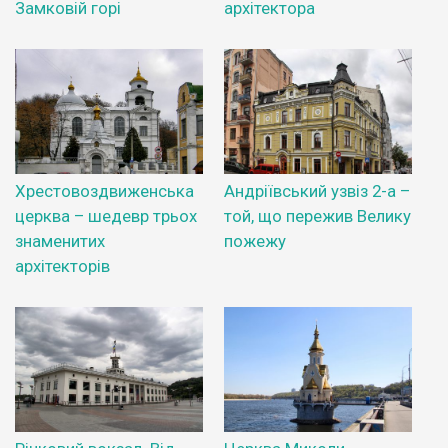
Замковій горі
архітектора
Хрестовоздвиженська
Андріївський узвіз 2-а –
церква – шедевр трьох
той, що пережив Велику
знаменитих
пожежу
архітекторів