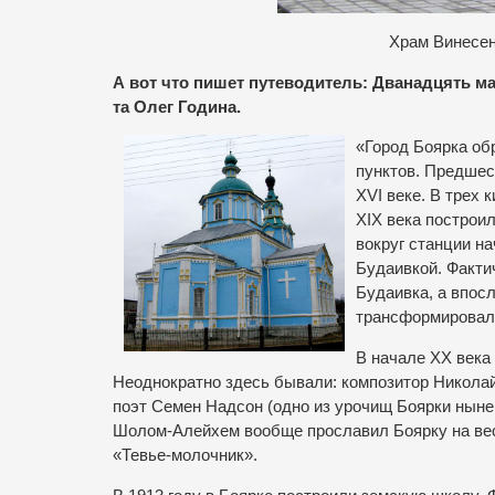
Храм Винесен
А вот что пишет путеводитель: Дванадцять ма
та Олег Година.
«Город Боярка об
пунктов. Предшес
XVI веке. В трех 
XIX века построи
вокруг станции н
Будаивкой. Факти
Будаивка, а впос
трансформировало
В начале ХХ века
Неоднократно здесь бывали: композитор Николай
поэт Семен Надсон (одно из урочищ Боярки ныне
Шолом-Алейхем вообще прославил Боярку на весь
«Тевье-молочник».