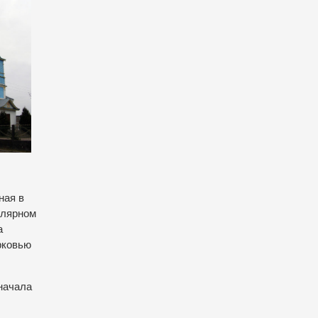
ная в
улярном
а
рковью
начала