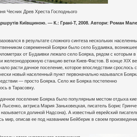
ня Чесних Древ Хреста Господнього
ршрутів Київщиною. — К.: Грані-Т, 2008. Автори: Роман Мал
разовался в результате сложного синтеза нескольких населенн
твенником современной Боярки было село Будаивка, возникшее
километрах от Будаивки лежало село Боярка, рядом с которым в
ли железнодорожную станцию ветки Киев-Фастов. В конце XIX ве
ачало расти дачное поселение, которое впоследствии срослось с
чески новый населенный пункт первоначально назывался Боярк
ледствии — просто Боярка. Село же Боярка постепенно
сь в Тарасовку.
 дачное поселение Боярка было популярным местом отдыха кие
 Лысенко, актриса Мария Заньковецкая, писатель Борис Гринче
 называется долиной Надсона). А известный еврейский писател
 мир, описав ее под названием Бейберик в своем произведени