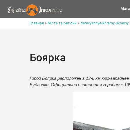
Мага
Главная
>
Міста та регіони
>
derevyannye-khramy-ukrayny
Боярка
Город Боярка расположен в 13-и км юго-западнее
Будаивки. Официально считается городом с 195