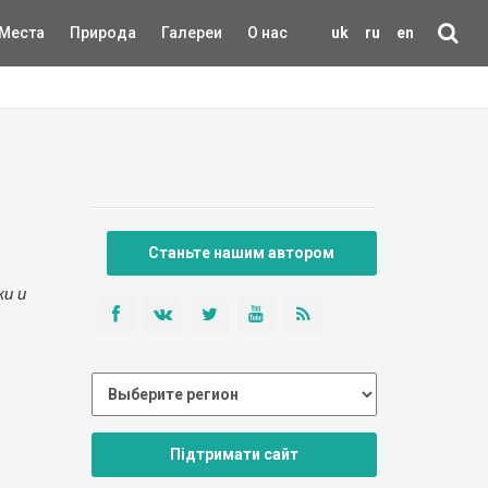
Места
Природа
Галереи
О нас
uk
ru
en
Станьте нашим автором
ки и
Підтримати сайт