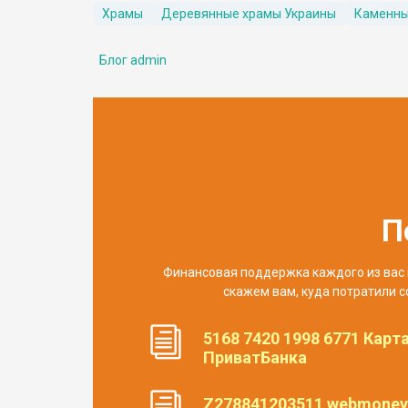
Храмы
Деревянные храмы Украины
Каменны
Блог admin
П
Финансовая поддержка каждого из вас 
скажем вам, куда потратили с
5168 7420 1998 6771 Карт
ПриватБанка
Z278841203511 webmoney