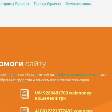
е храмы Украины
Города Украины
Земские школы
омоги
сайту
важна для нас. Напишите нам на
info@UkrainaIncognita.com
- мы
обранные средства и занесем вас в список спонсоров.
а
U619286481700 webmoney-
кошелек в грн
-
410012321372402 кошелек