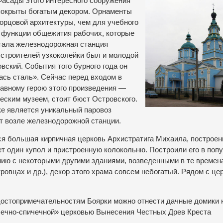
Фасады этого интересного сооружения
покрыты богатым декором. Орнаменты
орцовой архитектуры, чем для учебного
о функции общежития рабочих, которые
стала железнодорожная станция
 строителей узкоколейки был и молодой
ский. События того бурного года он
ась сталь». Сейчас перед входом в
авному герою этого произведения —
ческим музеем, стоит бюст Островского.
ке является уникальный паровоз
нт возле железнодорожной станции.
я большая кирпичная церковь Архистратига Михаила, построен
ет один купол и пристроенную колокольню. Построили его в поп
ению с некоторыми другими зданиями, возведенными в те времен
овцах и др.), декор этого храма совсем небогатый. Рядом с це
достопримечательностям Боярки можно отнести дачные домики 
ушечно-спичечной» церковью Вынесения Честных Древ Креста