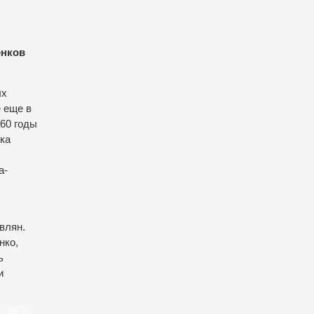
енков
ых
 еще в
 60 годы
ка
а-
влян.
нко,
ь
и