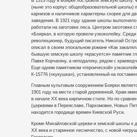
В 1913 году в Боярке построили земскую школу. 
(ныне это корпус общеобразовательной школы) 
карнизов и наличников характерны скорее для дв
заведения. В 1921 году здание школы выполнял
работали на заготовке леса. Центром заготовки 
«Боярка», в которую провели узкоколейку. Среди
революционер, будущий писатель Николай Остров
описал в своем эпохальном романе «Как закалял
бывшую земскую школу «красуется» памятник гл
Павке Корчагину, а неподалеку, рядом с краевед
Еще одним памятником «героической» узкоколей
К-15776 («кукушка»), установленный на постаме
Главным культовым сооружением Боярки являетс
1901 году на месте старой деревянной. Храм име
в начале ХХ века кирпичном стиле. Но по сравн
(церквями в Переяславе, Пархомовке, Новых Петр
находится городище времен Киевской Руси.
Кроме Михайловской церкви и земской школы к 
ХХ века и старинное лесничество, с новой «игр