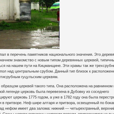
пал в перечень памятников национального значения. Это дерев
 начнем знакомство с новым типом деревянных церквей, типичн
ься на нашем пути на Кицманщине. Эти храмы так же трехсрубны
купол над центральным срубом. Данный тип близок к расположе
ятисрубным гуцульским церквям.
 образцом церквей такого типа. Она расположена на равнинном 
ной легенде церковь была перевезена в Дубовку из соседнего
руют церковь 1775 годом, а уже в 1782 году она была перестро
и в притворе. Неф шире алтаря и притвора, освещенный по бока
ад нефом имеет два залома: нижний — четырехгранный, верхн