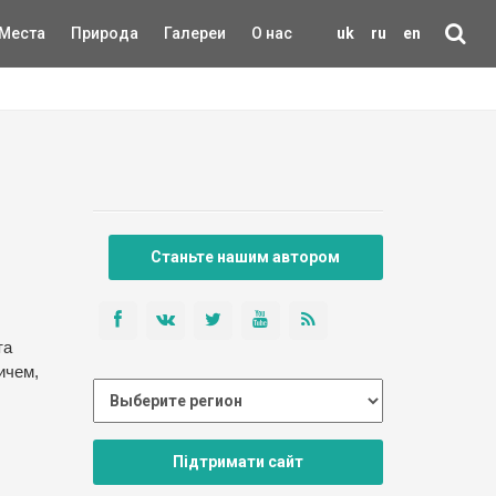
Места
Природа
Галереи
О нас
uk
ru
en
Станьте нашим автором
та
ичем,
Підтримати сайт