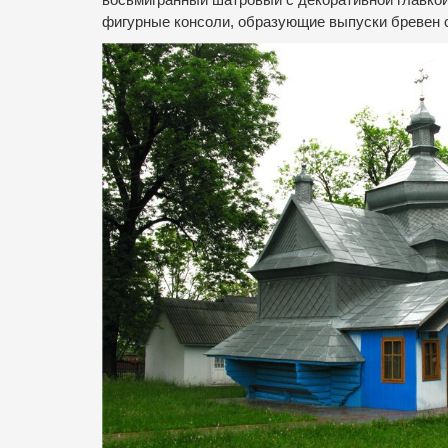
восьмигранный шатровый с декоративной главко
фигурные консоли, образующие выпуски бревен с