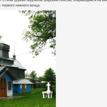
й. Стены церкви окружены широким поясом, опирающимся на вы
 первого нижнего венца.