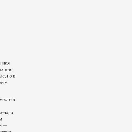
янная
ых для
е, но в
нным
месте в
ена, о
м
ий —