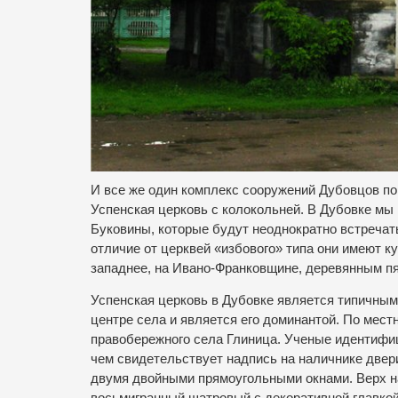
И все же один комплекс сооружений Дубовцов по
Успенская церковь с колокольней. В Дубовке мы
Буковины, которые будут неоднократно встречат
отличие от церквей «избового» типа они имеют 
западнее, на Ивано-Франковщине, деревянным п
Успенская церковь в Дубовке является типичным
центре села и является его доминантой. По мест
правобережного села Глиница. Ученые идентифици
чем свидетельствует надпись на наличнике двер
двумя двойными прямоугольными окнами. Верх н