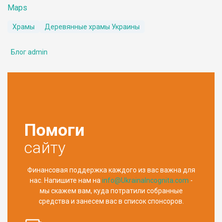
Maps
Храмы
Деревянные храмы Украины
Блог admin
Помоги
сайту
Финансовая поддержка каждого из вас важна для
нас. Напишите нам на
info@UkrainaIncognita.com
-
мы скажем вам, куда потратили собранные
средства и занесем вас в список спонсоров.