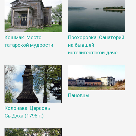
Кошмак. Место
Прохоровка. Санаторий
татарской мудрости
на бывшей
интелигентской даче
Пановцы
Колочава. Церковь
Св.Духа (1795 г.)