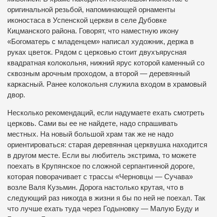
оригинальной резьбой, напоминающей орнаменты
иконостаса в Успенской церкви в селе Дубовке
Кицманского района. Говорят, что наместную икону
«Богоматерь с младенцем» написал художник, держа в
руках цветок. Рядом с церковью стоит двухъярусная
квадратная колокольня, нижний ярус которой каменный со
сквозным арочным проходом, а второй — деревянный
каркасный. Ранее колокольня служила входом в храмовый
двор.
Несколько рекомендаций, если надумаете ехать смотреть
церковь. Сами вы ее не найдете, надо спрашивать
местных. На новый большой храм так же не надо
ориентироваться: старая деревянная церквушка находится
в другом месте. Если вы любитель экстрима, то можете
поехать в Крупянское по сложной серпантинной дороге,
которая поворачивает с трассы «Черновцы — Сучава»
возле Валя Кузьмин. Дорога настолько крутая, что в
следующий раз никогда в жизни я бы по ней не поехал. Так
что лучше ехать туда через Годыновку — Малую Буду и