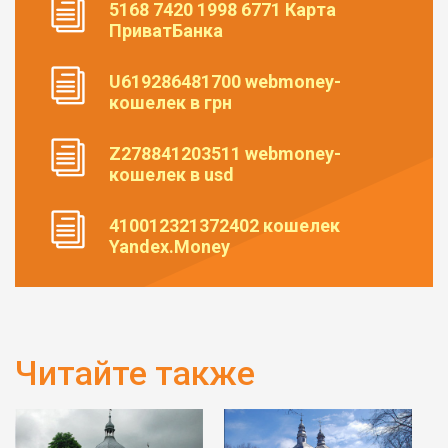
5168 7420 1998 6771 Карта
ПриватБанка
U619286481700 webmoney-
кошелек в грн
Z278841203511 webmoney-
кошелек в usd
410012321372402 кошелек
Yandex.Money
Читайте также