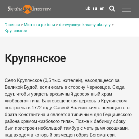
uk
ru
en
Главная
>
Міста та регіони
>
derevyannye-khramy-ukrayny
>
Крупянское
Крупянское
Село Крупянское (0,5 тыс. жителей), находящееся за
Великой Будой, если ехать в сторону Черновцов. Сюда
едут, чтобы увидеть архаичный деревянный храм
«избового» типа. Благовещенская церковь в Крупянском
построена в 1772 году Саввой Волчинским с помощью его
брата Константина и является типичным для Герцаивского
района храмом «избового типа». Позже к бабинцу сбоку
был пристроен небольшой тамбур с четырьмя окошками,
над входом в который размещен образ Богоматери,