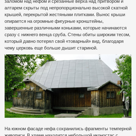
заломом над нефом и срезанные верха над притвором и
алтарем скрыты под непропорционально высокой скатной
крышей, перекрытой жестяными плитками. Вынос крыши
опирается на огромные фигурные кронштейны,
завершенные различными коньками, которые начинаются
сразу с нижнего венца сруба. Стены обиты широким тесом,
который давно потерял свой «товарный» вид, благодаря
чему церковь еще больше дышит стариной.
На южном фасаде нефа сохранились фрагменты темперной
живописи. В храме находится небольшой иконостас с