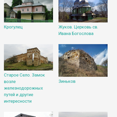
Крогулец
Жуков. Церковь св.
Ивана Богослова
Старое Село. Замок
Зиньков
возле
железнодорожных
путей и другие
интересности