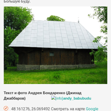
Большую Буду.
Текст и фото Андрея Бондаренко (Джихад
Джаббаров)
andy_babubudu
48.161276, 26.069492 Смотреть на карте
Google