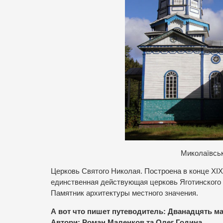
Миколаївсь
Церковь Святого Николая. Построена в конце XIX
единственная действующая церковь Яготинского р
Памятник архитектуры местного значения.
А вот что пишет путеводитель: Дванадцять мар
Автори: Роман Маленков та Олег Година.