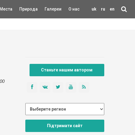
Места
Природа
Галереи
О нас
uk
ru
en
Станьте нашим автором
00
Підтримати сайт