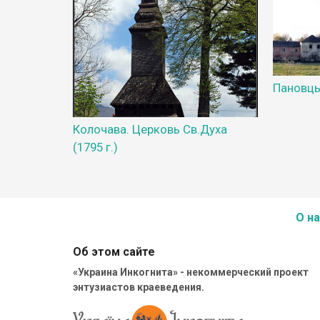
Пановц
Колочава. Церковь Св.Духа
(1795 г.)
О на
Об этом сайте
«Украина Инкогнита» - некоммерческий проект
энтузиастов краеведения.