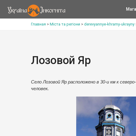
Мага
Главная
>
Міста та регіони
>
derevyannye-khramy-ukrayny
Лозовой Яр
Село Лозовой Яр расположено в 30-и км к севе
человек.