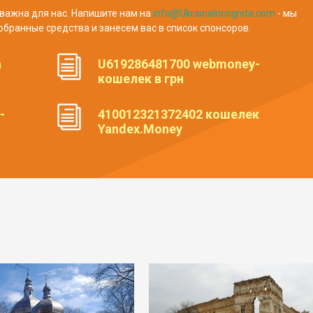
важна для нас. Напишите нам на
info@UkrainaIncognita.com
- мы
обранные средства и занесем вас в список спонсоров.
а
U619286481700 webmoney-
кошелек в грн
-
410012321372402 кошелек
Yandex.Money