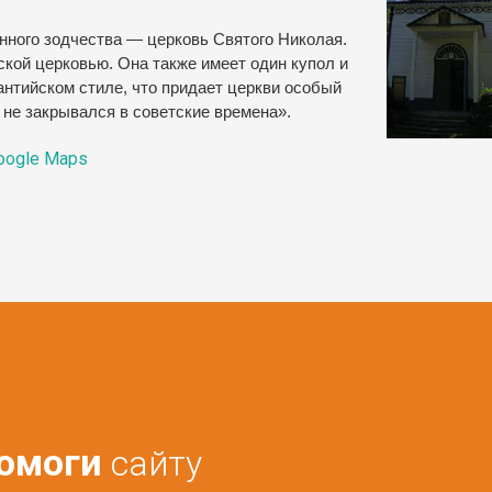
нного зодчества — церковь Святого Николая.
кой церковью. Она также имеет один купол и
антийском стиле, что придает церкви особый
 не закрывался в советские времена».
oogle Maps
омоги
сайту