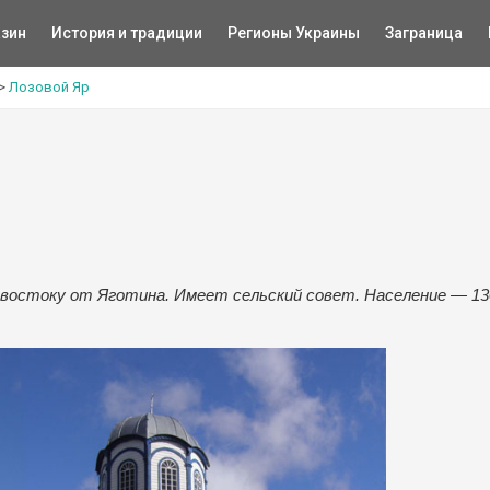
зин
История и традиции
Регионы Украины
Заграница
>
Лозовой Яр
ро-востоку от Яготина. Имеет сельский совет. Население — 13