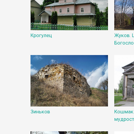
Крогулец
Жуков. 
Богосло
Зиньков
Кошмак.
мудрос