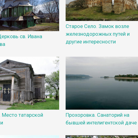
Старое Село. Замок возле
железнодорожных путей и
Церковь св. Ивана
другие интересности
ва
 Место татарской
Прохоровка. Санаторий на
ти
бывшей интелигентской даче