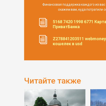
Финансовая поддержка каждого из вас 
скажем вам, куда потратили с
5168 7420 1998 6771 Карт
ПриватБанка
Z278841203511 webmoney
кошелек в usd
Читайте также