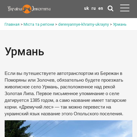
uk
ru
en
Главная
>
Міста та регіони
>
derevyannye-khramy-ukrayny
>
Урмань
Урмань
Если вы путешествуете автотранспортом из Бережан в
Поморяны или Золочев, обязательно будете проезжать
живописное село Урмань, расположенное над рекой
Золотая Липа. Первое письменное упоминание о селе
датируется 1385 годом, а само название имеет татарские
корни. «Дремучий лес» — так можно перевести на
украинский язык название этого Опольского поселения.