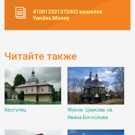
410012321372402 кошелек
Yandex.Money
Читайте также
Крогулец
Жуков. Церковь св.
Ивана Богослова