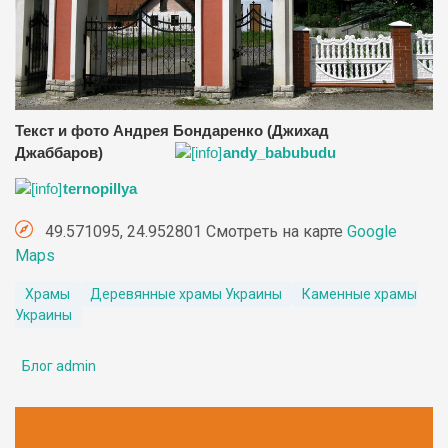
Текст и фото Андрея Бондаренко (Джихад
Джаббаров)
andy_babubudu
ternopillya
49.571095, 24.952801 Смотреть на карте
Google
Maps
Храмы
Деревянные храмы Украины
Каменные храмы
Украины
Блог admin