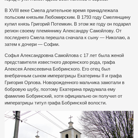
В XVIII веке Смела длительное время принадлежала
польским князьям Любомирским. В 1793 году Смелянщину
купил князь Григорий Потемкин. В этом же году он подарил
регион своему племяннику Александру Самойлову. От
последнего Смела перешла сначала к сыну — Николаю, а
затем к дочери — Софии.
Софья Александровна Самойлова с 17 лет была женой
представителя известного дворянского рода, графа
Алексея Алексеевича Бобринского. Его отец был
внебрачным сыном императрицы Екатерины II и графа
Григория Орлова. Новорожденного мальчика замотали в
бобровую шубу, поэтому Екатерина придумала ему
фамилию Бобринский, хотя официально он получил от
императрицы титул графа Бобринской волости.