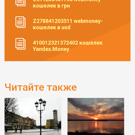
кошелек в грн
Z278841203511 webmoney-
кошелек в usd
410012321372402 кошелек
Yandex.Money
Читайте также