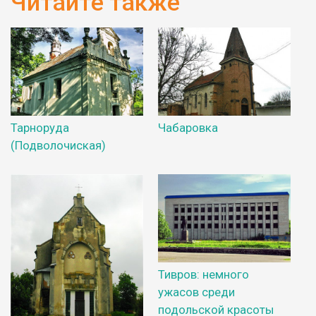
Читайте также
Тарноруда
Чабаровка
(Подволочиская)
Тивров: немного
ужасов среди
подольской красоты