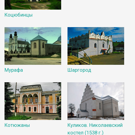
Коцюбинцы
Мурафа
Шаргород
Котюжаны
Куликов. Николаевский
костел (1538 г.)