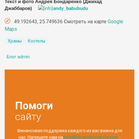
Текст и фото Андрея Бондаренко (Джихад
Джаббаров)
andy_babubudu
49.192643, 25.749636 Смотреть на карте
Google
Maps
Храмы
Костелы
Блог admin
Помоги
сайту
Финансовая поддержка каждого из вас важна для
нас. Напишите нам на
info@UkrainaIncognita.com
-