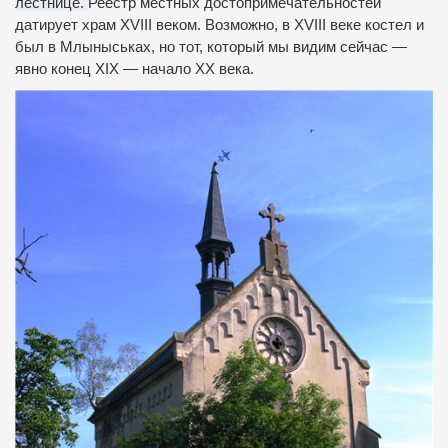
лестнице.
Реестр местных достопримечательностей
датирует храм XVIII веком.
Возможно, в XVIII веке костел и
был в Млыныськах, но тот, который мы видим сейчас —
явно конец ХIХ — начало ХХ века.