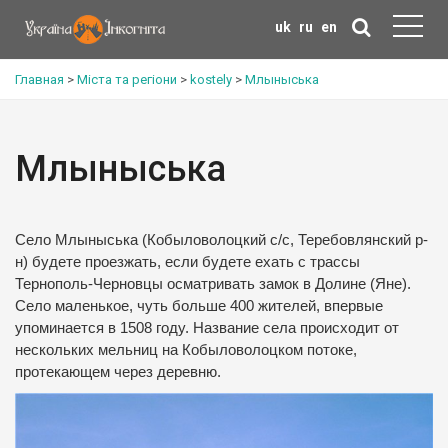
uk
ru
en
Главная
>
Міста та регіони
>
kostely
>
Млыныська
Млыныська
Село Млыныська (Кобыловолоцкий с/с, Теребовлянский р-
н) будете проезжать, если будете ехать с трассы
Тернополь-Черновцы осматривать замок в Долине (Яне).
Село маленькое, чуть больше 400 жителей, впервые
упоминается в 1508 году.
Название села происходит от
нескольких мельниц на Кобыловолоцком потоке,
протекающем через деревню.