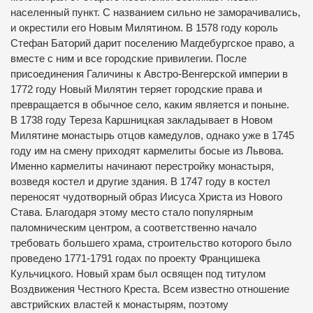
населенный пункт.
С названием сильно не заморачивались,
и окрестили его Новым Милятином.
В 1578 году король
Стефан Баторий дарит поселению Магдебургское право, а
вместе с ним и все городские привилегии.
После
присоединения Галичины к Австро-Венгерской империи в
1772 году Новый Милятин теряет городские права и
превращается в обычное село, каким является и поныне.
В 1738 году Тереза ​​Каршницкая закладывает в Новом
Милятине монастырь отцов камедулов, однако уже в 1745
году им на смену приходят кармелиты босые из Львова.
Именно кармелиты начинают перестройку монастыря,
возведя костел и другие здания.
В 1747 году в костел
переносят чудотворный образ Иисуса Христа из Нового
Става.
Благодаря этому место стало популярным
паломническим центром, а соответственно начало
требовать большего храма, строительство которого было
проведено 1771-1791 годах по проекту Францишека
Кульчицкого.
Новый храм был освящен под титулом
Воздвижения Честного Креста.
Всем известно отношение
австрийских властей к монастырям, поэтому