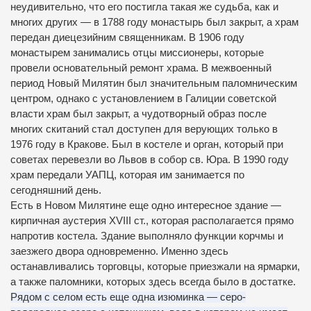
неудивительно, что его постигла такая же судьба, как и
многих других — в 1788 году монастырь был закрыт, а храм
передан диецезийним священникам.
В 1906 году
монастырем занимались отцы миссионеры, которые
провели основательный ремонт храма.
В межвоенный
период Новый Милятин был значительным паломническим
центром, однако с установлением в Галиции советской
власти храм был закрыт, а чудотворный образ после
многих скитаний стал доступен для верующих только в
1976 году в Кракове.
Был в костеле и орган, который при
советах перевезли во Львов в собор св.
Юра.
В 1990 году
храм передали УАПЦ, которая им занимается по
сегодняшний день.
Есть в Новом Милятине еще одно интересное здание —
кирпичная аустерия ХVIІІ ст., которая располагается прямо
напротив костела.
Здание выполняло функции корчмы и
заезжего двора одновременно.
Именно здесь
останавливались торговцы, которые приезжали на ярмарки,
а также паломники, которых здесь всегда было в достатке.
Рядом с селом есть еще одна изюминка — серо-