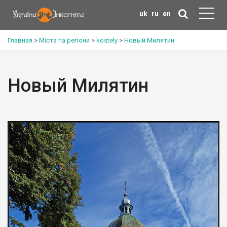
uk
ru
en
Главная
>
Міста та регіони
>
kostely
>
Новый Милятин
Новый Милятин