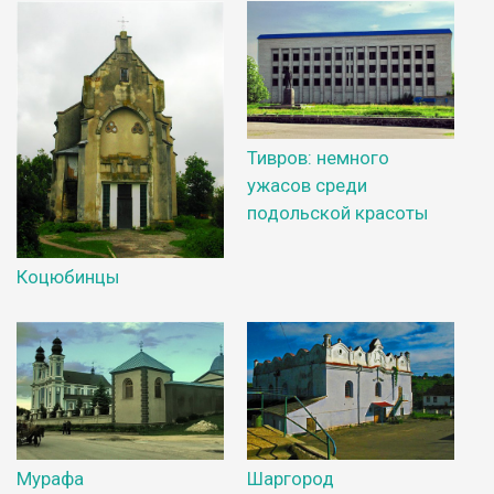
Тивров: немного
ужасов среди
подольской красоты
Коцюбинцы
Мурафа
Шаргород