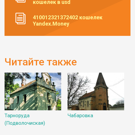
кошелек в usd
410012321372402 кошелек
Yandex.Money
Читайте также
Тарноруда
Чабаровка
(Подволочиская)