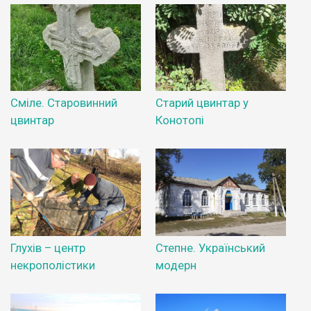
Сміле. Старовинний
Старий цвинтар у
цвинтар
Конотопі
Глухів – центр
Степне. Український
некрополістики
модерн