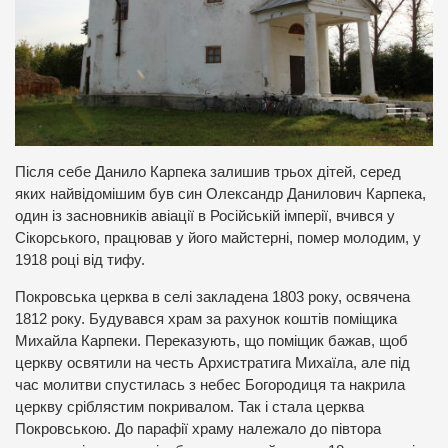
Після себе Данило Карпека залишив трьох дітей, серед
яких найвідомішим був син Олександр Данило­вич Карпека,
один із засновників авіації в Російській імперії, вчився у
Сікорського, працював у його майстерні, помер молодим, у
1918 році від тифу.
Покровська церква в селі закладена 1803 року, освячена
1812 року. Будувався храм за рахунок коштів поміщика
Михайла Карпеки. Переказують, що поміщик бажав, щоб
церкву освятили на честь Архистратига Михаїла, але під
час молитви спустилась з небес Богородиця та накрила
церкву сріблястим покривалом. Так і стала церква
Покровською. До парафії храму належало до півтора