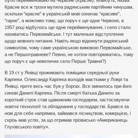
було перейменовано на Червоне (Красне). Майбуть, назва
Красне все ж трохи муляла радянським партійним чинушам,
оскільки “красне” в українській мові означає “красиве”,
“гарне”, а можливо тому, що поруч є ще одне Червоне, в
1957 році відбулось ще одне перейменування, і село стало
називатись Первомайське. І тут маленьке відступлення
щодо мовного питання. Навіть якщо відкинути радянський
символізм, чому саме українською вимовою Первомайське,
а не Першотравневе? Певно, не хотіли повторюватись, тому
що поруч є ще невеличке село Перше Травня?)
В 19 ст у Янівці проживають поміщики середньої руки
Карпеки. Олександр Карпека володів маєтками у Ловрі та
Янівці, проте весь час був у боргах. Все змінилось при його
синові Данилі Карпека. Після смерті батька Данило за
короткий строк став щаможним господарем, застосовуючи
новітні технології та обладнання у господарстві. Брався за
нові для себе напрямки, займався лісництвом, комерцією, і
скрізь мав успіх, за що отримав прізвисько «Американець
Глухівського повіту».