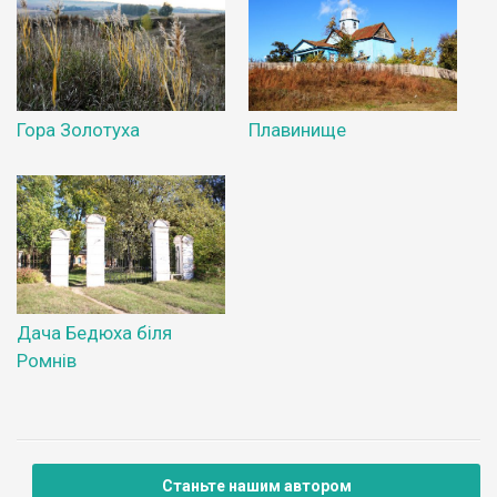
Гора Золотуха
Плавинище
Дача Бедюха біля
Ромнів
Станьте нашим автором