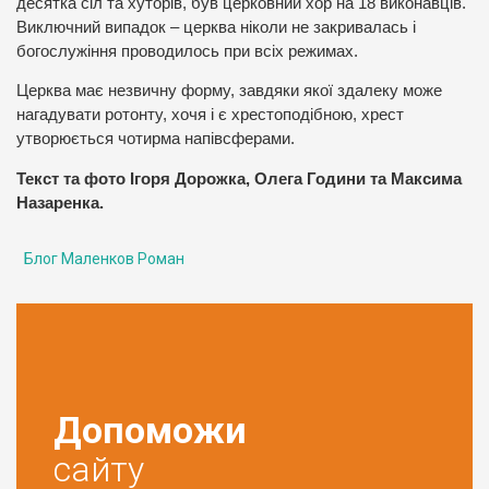
десятка сіл та хуторів, був церковний хор на 18 виконавців.
Виключний випадок – церква ніколи не закривалась і
богослужіння проводилось при всіх режимах.
Церква має незвичну форму, завдяки якої здалеку може
нагадувати ротонту, хочя і є хрестоподібною, хрест
утворюється чотирма напівсферами.
Текст та фото Ігоря Дорожка, Олега Години та Максима
Назаренка.
Блог Маленков Роман
Допоможи
сайту