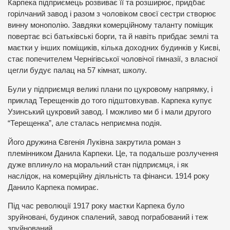
Карпека підприємець розвиває її та розширює, придбає
горілчаний завод і разом з чоловіком своєї сестри створює
винну монополію. Завдяки комерційному таланту поміщик
повертає всі батьківські борги, та й навіть прибдає землі та
маєтки у інших поміщиків, кілька доходних будинків у Києві,
стає попечителем Чернігівської чоловічої гімназії, з власної
цегли будує палац на 57 кімнат, школу.
Були у підприємця великі плани по цукровому напрямку, і
приклад Терещенків до того підштовхував. Карпека купує
Узинський цукровий завод. І можливо ми б і мали другого
“Терещенка”, але сталась неприємна подія.
Його дружина Євгенія Луківна закрутила роман з
племінником Данила Карпеки. Це, та подальше розлучення
дуже вплинуло на моральний стан підприємця, і як
наслідок, на комерційну діяльність та фінанси. 1914 року
Данило Карпека помирає.
Під час революції 1917 року маєтки Карпека було
зруйновані, будинок спалений, завод пограбований і теж
зруйнований.