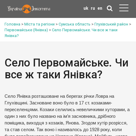
uk
ru
en
Головна
>
Міста та регіони
>
Сумська область
>
Глухівський район
>
Первомайське (Янівка)
>
Село Первомайське. Чи все ж таки
Янівка?
Село Первомайське. Чи
все ж таки Янівка?
Село Янівка розташоване на берегах річки Ловра на
Глухівщині. Засноване воно було в 17 ст. козаками-
переселенцями. Козаки селились невеличкими хуторами, а
один з них було названо на ім’я засновника, дрібного
поміщика, виходця з козаків, Янова. Згодом хутір розрісся,
та став селом. Так воно і називалось до 1928 року, коли