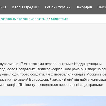
ниця
Історія і традиції
Регіони України
Закордон
Пам'
исарівський район
>
Солдатське
>
Солдатське
вувались в 17 ст. козаками-переселенцями з Наддніпрянщини,
клад, село Солдатське Великописарівського району. Створено во
уживі люди, тобто солдати, яких переселили сюди з Москви в с
ів на так званій Білгородській захисній лінії від набігу кримськ
50 мешканців. Пізніше тут з’являються переселенці з центральних