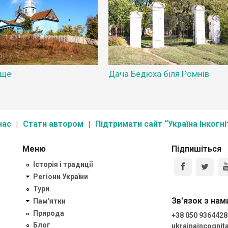
ище
Дача Бедюха біля Ромнів
нас
Стати автором
Підтримати сайт “Україна Інкогні
Меню
Підпишіться
Історія і традиції
Регіони України
Тури
Зв'язок з нам
Пам'ятки
Природа
+38 050 9364428
Блог
ukrainaincogni