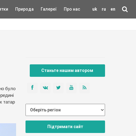
ятки
Природа
Галереї
Про нас
uk
ru
en
Станьте нашим автором
но було
ередині
их татар
Підтримати сайт