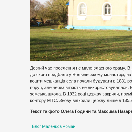
Довгий час поселення не мало власного храму. В 
до якого придбали у Вольнівському монастирі, на
кошти мешканців села почали будувати в 1881 роц
поруч, але через вітхість не використовувалась. 
земська школа. В 1932 році церкву закрили, прим
контору МТС. Знову відкрили церкву лише в 1995 
Текст та фото Олега Години та Максима Назар
Блог Маленков Роман