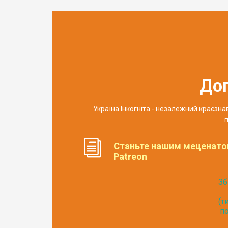
До
Україна Інкогніта - незалежний краєзн
п
Станьте нашим меценато
Patreon
Зб
(т
по