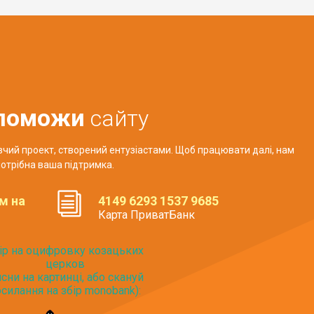
поможи
сайту
авчий проект, створений ентузіастами. Щоб працювати далі, нам
отрібна ваша підтримка.
м на
4149 6293 1537 9685
Карта ПриватБанк
ір на оцифровку козацьких
церков
исни на картинці, або скануй
силання на збір monobank):