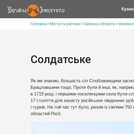
Крам
Головна
>
Міста та регіони
>
Сумська область
>
Великоп
Солдатське
Як ми знаємо, більшість сіл Слобожанщини засно
Брацлавшини тощо. Проте були й інші, як, напри
в 1719 році, і першими поселенцями села були сл
17 століття для захисту російських південних рубеж
і турків. На той час тут було, разом із сім’ями 7
областей Росії.