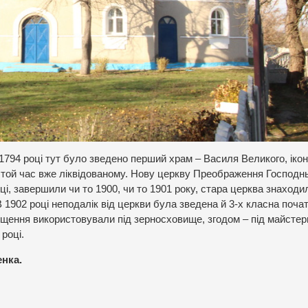
1794 році тут було зведено перший храм – Василя Великого, іко
 той час вже ліквідованому. Нову церкву Преображення Господнь
і, завершили чи то 1900, чи то 1901 року, стара церква знаходи
В 1902 році неподалік від церкви була зведена й 3-х класна поча
іщення використовували під зерносховище, згодом – під майстер
році.
енка.