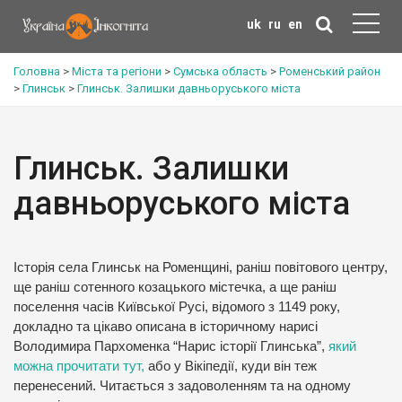
uk
ru
en
Головна
>
Міста та регіони
>
Сумська область
>
Роменський район
>
Глинськ
>
Глинськ. Залишки давньоруського міста
Глинськ. Залишки
давньоруського міста
Історія села Глинськ на Роменщині, раніш повітового центру,
ще раніш сотенного козацького містечка, а ще раніш
поселення часів Київської Русі, відомого з 1149 року,
докладно та цікаво описана в історичному нарисі
Володимира Пархоменка “Нарис історії Глинська”,
який
можна прочитати тут,
або у Вікіпедії, куди він теж
перенесений. Читається з задоволенням та на одному