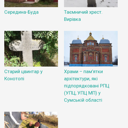
Середина-Буда
Таємничий хрест.
Вирівка
Старий цвинтар у
Храми – пам’ятки
Конотопі
архітектури, які
підпорядковані РПЦ
(УПЦ, УПЦ МП) у
Сумській області