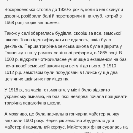
Воскресенська стояла до 1930-х років, коли з неї скинули
дзвони, розібрали бані й перетворили її на клуб, котрий в
1968 році згорів від пожежі.
Також у селі збереглась будівля, скоріш за все, земської
школи. Точно ідентифікувати не вдалось, шкіл було
декілька. Перша трирічна земська школа була відкрита у
Глинську кінці у рамках освітньої реформи, в 1865 році. В
1909 р. відкрите чотирикласне училище з екзаменом на базі
початкової земської школи при вступі до нього. В 1910—
1912 р.р. земством були побудовані в Глинську ще два
цегляних шкільних приміщення.
У 1918 р., за часів гетьманату, у місті було відкрито
українську гімназію, на базі якої невдовзі почала працювати
трирічна педагогічна школа.
А можливо, це була навчальна гончарна майстерня, яку
відкрили 1900 року. Через рік земство збудувало для
майстерні навчальний корпус. Майстерня фінансувалась на