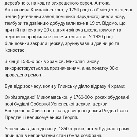
дерев’яною, на кошти вихрещеного єврея, Антона
Антоновича Крижанівського, у 1794 році на її місці з місцевої
цегли (цегельний завод поміщика Зарудного) звели нову,
тамбури та дзвіницю добудували вже в 19 ст. Відомо, що
при ній на початку 20 ст. діяли жіноча школа грамоти та
церковнопарафіяльне попечительство. У 1930 році
більшовики закрили церкву, зруйнувавши дзвіницю та
іконостас.
З кінця 1980-х років храм св. Миколая знову
використовується за призначенням, а на початку 90-х
проведено ремонт.
Був відрізок часу, коли у Глинську діяло відразу 4 храми:
Окрім згаданої Миколаївської, у 1760-90-х роках збудовані
нові будівлі Соборної Успенської церкви, церкви
Воскресіння Христового, кладовищної церкви Різдва Івана
Предтечі і великомученика Георгія.
Успенська діяла до кінця 1850-х років, потім будівля храму
прийшла в непридатний стан і була розібрана.