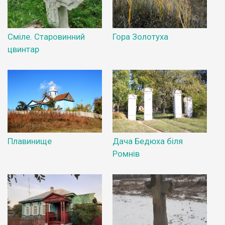
Сміле. Старовинний
Гора Золотуха
цвинтар
Плавинище
Дача Бедюха біля
Ромнів