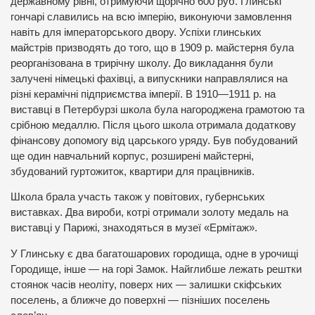
державному рівні, отримуючи щорічно 600 руб. Глинські
гончарі славились на всю імперію, виконуючи замовлення
навіть для імператорського двору. Успіхи глинських
майстрів призводять до того, що в 1909 р. майстерня була
реорганізована в трирічну школу. До викладання були
залучені німецькі фахівці, а випускники направлялися на
різні керамічні підприємства імперії. В 1910—1911 р. на
виставці в Петербурзі школа була нагороджена грамотою та
срібною медаллю. Після цього школа отримала додаткову
фінансову допомогу від царського уряду. Був побудований
ще один навчальний корпус, розширені майстерні,
збудований гуртожиток, квартири для працівників.
Школа брала участь також у повітових, губернських
виставках. Два вироби, котрі отримали золоту медаль на
виставці у Парижі, знаходяться в музеї «Ермітаж».
У Глинську є два багатошарових городища, одне в урочищі
Городище, інше — на горі Замок. Найглибше лежать рештки
стоянок часів неоліту, поверх них — залишки скіфських
поселень, а ближче до поверхні — пізніших поселень