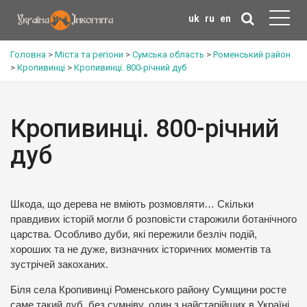
uk
ru
en
Головна
>
Міста та регіони
>
Сумська область
>
Роменський район
>
Кропивинці
>
Кропивинці. 800-річний дуб
Кропивинці. 800-річний
дуб
Шкода, що дерева не вміють розмовляти… Скільки
правдивих історій могли б розповісти старожили ботанічного
царства. Особливо дуби, які пережили безліч подій,
хороших та не дуже, визначних історичних моментів та
зустрічей закоханих.
Біля села Кропивинці Роменського району Сумщини росте
саме такий дуб, без сумніву, один з найстарійших в Україні.