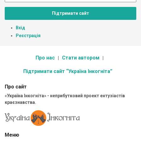
Підтримати сайт
Вхід
Реєстрація
Про нас
Стати автором
Підтримати сайт “Україна Інкогніта”
Про сайт
«Україна Інкогніта» - неприбутковий проект ентузіастів
краєзнавства.
Меню