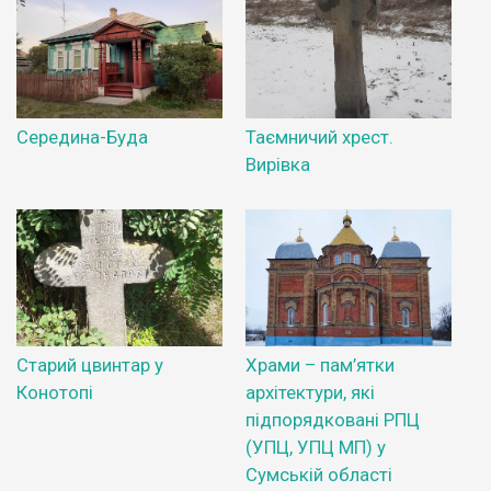
Середина-Буда
Таємничий хрест.
Вирівка
Старий цвинтар у
Храми – пам’ятки
Конотопі
архітектури, які
підпорядковані РПЦ
(УПЦ, УПЦ МП) у
Сумській області