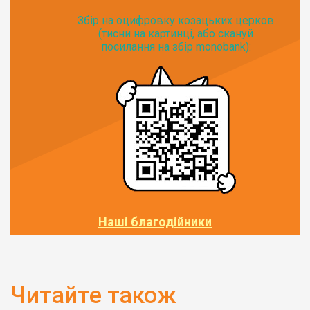
Збір на оцифровку козацьких церков
(тисни на картинці, або скануй
посилання на збір monobank):
Наші благодійники
Читайте також