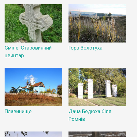
Сміле. Старовинний
Гора Золотуха
цвинтар
Плавинище
Дача Бедюха біля
Ромнів