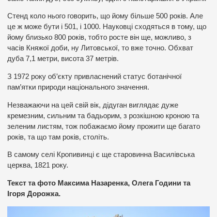
Стенд коло нього говорить, що йому більше 500 років. Але
це ж може бути і 501, і 1000. Науковці сходяться в тому, що
йому близько 800 років, тобто росте він ще, можливо, з
часів Княжої доби, ну Литовської, то вже точно. Обхват
дуба 7,1 метри, висота 37 метрів.
З 1972 року об’єкту привласнений статус ботанічної
пам’ятки природи національного значення.
Незважаючи на цей свій вік, дідуган виглядає дуже
кремезним, сильним та бадьорим, з розкішною кроною та
зеленим листям, тож побажаємо йому прожити ще багато
років, та що там років, століть.
В самому селі Кропивинці є ще старовинна Василівська
церква, 1821 року.
Текст та фото Максима Назаренка, Олега Години та
Ігоря Дорожка.