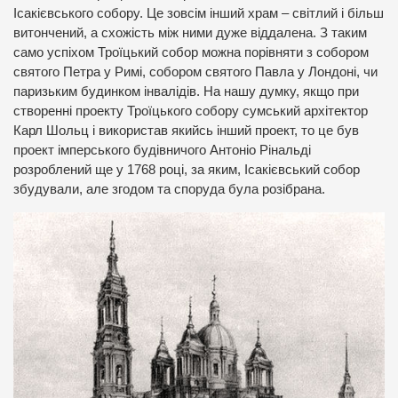
Ісакієвського собору. Це зовсім інший храм – світлий і більш
витончений, а схожість між ними дуже віддалена. З таким
само успіхом Троїцький собор можна порівняти з собором
святого Петра у Римі, собором святого Павла у Лондоні, чи
паризьким будинком інвалідів. На нашу думку, якщо при
створенні проекту Троїцького собору сумський архітектор
Карл Шольц і використав якийсь інший проект, то це був
проект імперського будівничого Антоніо Рінальді
розроблений ще у 1768 році, за яким, Ісакієвський собор
збудували, але згодом та споруда була розібрана.