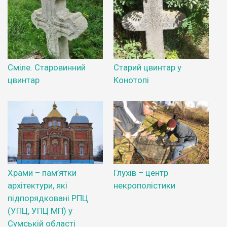
Сміле. Старовинний
Старий цвинтар у
цвинтар
Конотопі
Храми – пам’ятки
Глухів – центр
архітектури, які
некрополістики
підпорядковані РПЦ
(УПЦ, УПЦ МП) у
Сумській області