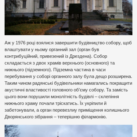
Аж у 1976 році взялися завершити будівництво собору, щоб
влаштувати у ньому органний зал (орган був
контрибуційний, привезений із Дрездена). Собор
складається з двох храмів верхнього (основного) та
нижнього (підземного). Підземна частина в часи
перебування у соборі органного залу була дещо розширена.
Таким чином радянські будівельники намагались покращити
акустичні властивості головного об’єму собору. Та замість
цього вони порушили монолітність будівлі – склепіння
нижнього храму почали тріскатись. Їх укріпили й
забетонували, а орган перевезлиу приміщення колишнього
Дворянського зібрання – теперішню філармонію.