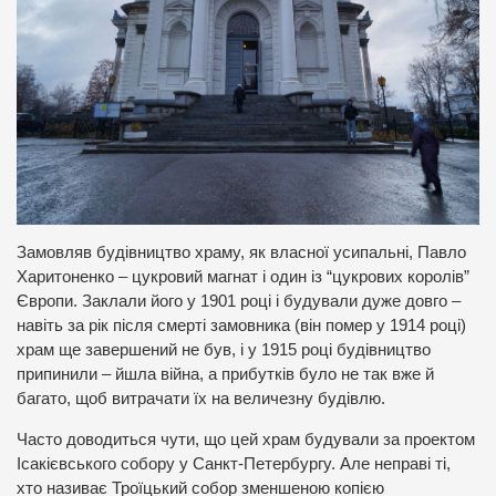
Замовляв будівництво храму, як власної усипальні, Павло
Харитоненко – цукровий магнат і один із “цукрових королів”
Європи. Заклали його у 1901 році і будували дуже довго –
навіть за рік після смерті замовника (він помер у 1914 році)
храм ще завершений не був, і у 1915 році будівництво
припинили – йшла війна, а прибутків було не так вже й
багато, щоб витрачати їх на величезну будівлю.
Часто доводиться чути, що цей храм будували за проектом
Ісакієвського собору у Санкт-Петербургу. Але неправі ті,
хто називає Троїцький собор зменшеною копією