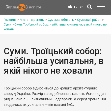
uk
ru
en
Головна
>
Міста та регіони
>
Сумська область
>
Сумський район
>
Суми
>
Суми. Троїцький собор: найбільша усипальня, в якій нікого не
ховали
Суми. Троїцький собор:
найбільша усипальня, в
якій нікого не ховали
Троїцький собор відноситься до кращих архітектурних
споруд України. Розмір та оздоблення ставлять його в один
ряд із найбільш визначними шедеврами. а серед храмів, які
зводились як усипальні – він взагалі №1.