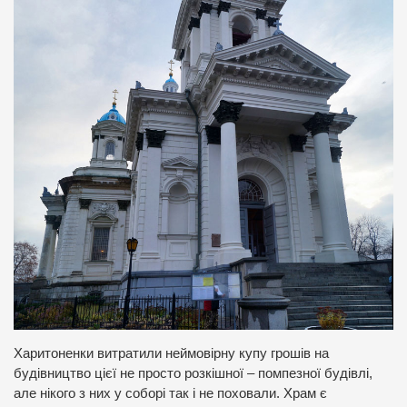
Харитоненки витратили неймовірну купу грошів на
будівництво цієї не просто розкішної – помпезної будівлі,
але нікого з них у соборі так і не поховали. Храм є