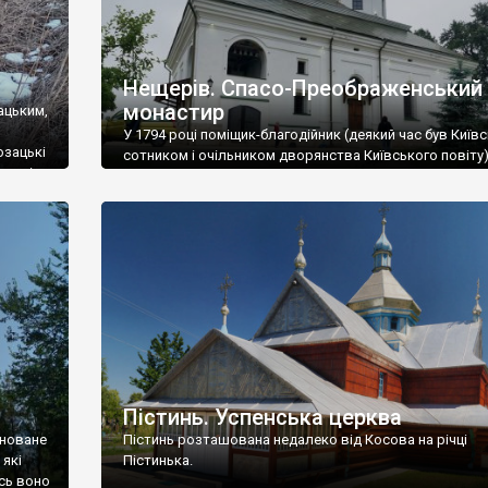
Нещерів. Спасо-Преображенський
монастир
ацьким,
У 1794 році поміщик-благодійник (деякий час був Київ
озацькі
сотником і очільником дворянства Київського повіту)
ленці
Павлович Гудим-Левкович побудував у селі
Преображенський храм, що є унікальним зразком пер
ну
українського бароко до класицизму та має форму ко
на Січі
(як символ того, що церква веде людину через бурхл
життєве море до тихої пристані). Для побудови храму
виділено 36 […]
Пістинь. Успенська церква
сноване
Пістинь розташована недалеко від Косова на річці
 які
Пістинька.
ись воно