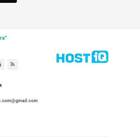
та”
и
ta.com@gmail.com