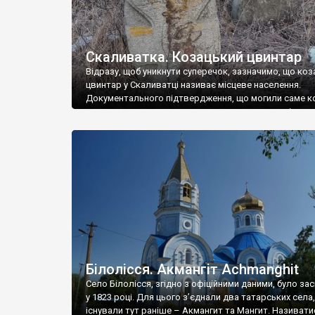
Скаливатка. Козацький цвинтар
Відразу, щоб уникнути суперечок, зазначимо, що коз
цвинтар у Скаливатці називає місцеве населення.
Документального підтвердження, що могили саме к
– немає, хоча ми можемо припустити, що перші посе
були саме козаками. Справа в тому, що в містечку
Кальниболото (нинішній Катеринопіль) значну части
населення у 18 столітті становили козаки. Вони мали 
власний курінь, тому […]
Білолісся. Акмангіт Achmanghit
Село Білолісся, згідно з офіційними даними, було за
у 1823 році. Для цього з’єднали два татарських села,
існували тут раніше – Акмангит та Мангит. Називат