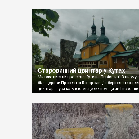
мальовничі береги, що різко обриваються над водо
вподобали ще древні греки, які заснували тут місто 
у 6 ст. до н. е. Свого часу ця археологічна знахідка у 4
роках 19 ст. зробила маленький фурор серед краєзн
Мармуровий бик та […]
Старовинний цвинтар у Кутах
Ми вже писали про село Кути на Львівщині. В цьому с
біля церкви Пресвятої Богородиці, зберігся старови
цвинтар із усипальнею місцевих поміщиків Гнєвошів
із церквою збереглося кілька хрестів козацького ти
Фото Романа Маленкова