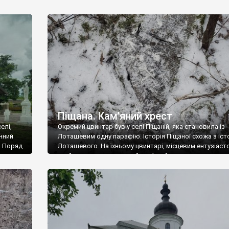
ю,
історичної пам’яті, якому не багато рівних в Україні, за
Ніконій
рівнем мистецької довершеності. Від хрестів у
0-х
Колодистому перехоплює дух. Так, це не замок і не пал
авців.
церква і не житловий будинок, але візуальна атрактив
цього старовинного цвинтаря не поступається
найвизначнішим […]
Піщана. Кам’яний хрест
елі,
Окремий цвинтар був у селі Піщаній, яка становила із
нний
Лоташевим одну парафію. Історія Піщаної схожа з іст
. Поряд
Лоташевого. На їхньому цвинтарі, місцевим ентузіаст
пу.
знайдено один завалений кам’яний хрест, та невелик
пісковиковий надгробок. Місцеві мешканці збирають
підняти хреста. Фото Романа Маленкова.