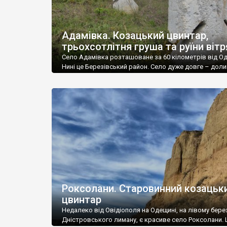
Адамівка. Козацький цвинтар,
трьохсотлітня груша та руїни віт
Село Адамівка розташоване за 60 кілометрів від Од
Нині це Березівський район. Село дуже довге – дол
річки Великий Куяльник воно простяглося майже на
кілометрів. А от населення тут зараз небагато – за
інформацією 2021 року зареєстровано у селі 272 осо
фактично проживає лише 186. Співставивши розміри
кількість населення, можна зрозуміти, […]
Роксолани. Старовинний козацьк
цвинтар
Недалеко від Овідіополя на Одещині, на лівому бере
Дністровського лиману, є красиве село Роксолани. 