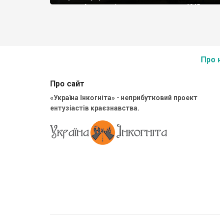
почало Акмангит, і називалося так аж до 1945 року,
його перейменували у Білолісся. Сталін хотів знищи
і всі згадки про них, тому татар депортували, а їхні […
Про 
Про сайт
«Україна Інкогніта» - неприбутковий проект
ентузіастів краєзнавства.