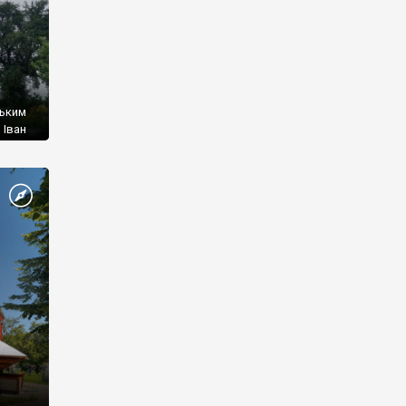
ським
 Іван
еходу
рабля
иве
 було