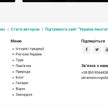
 коли
ти татар
]
нас
Стати автором
Підтримати сайт “Україна Інкогні
Меню
Підпишіться
Історія і традиції
Регіони України
Тури
Зв'язок з нам
Пам'ятки
Природа
+38 050 9364428
Блог
ukrainaincogni
Галереї
Відео
Закордон