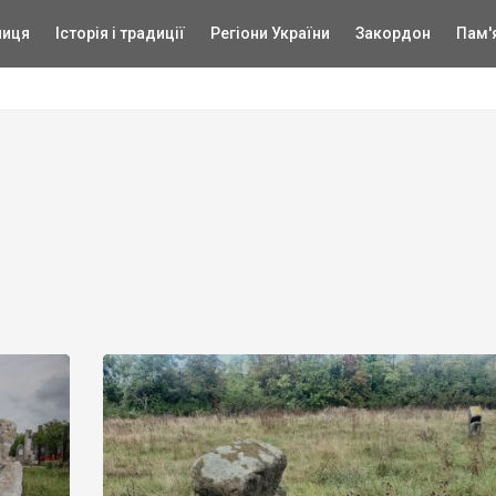
ниця
Історія і традиції
Регіони України
Закордон
Пам'