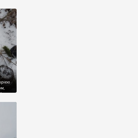
ац, не
ність
орією
ом,
ий
ся