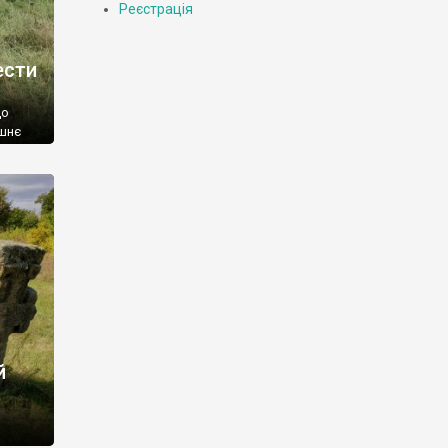
Реєстрація
ести
що
ишнє
о у
ряму
ів,
у […]
й