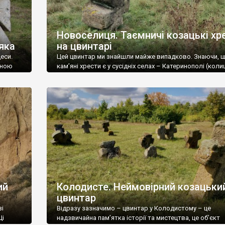
Новоселиця. Таємничі козацькі хр
ряка
на цвинтарі
еси.
Цей цвинтар ми знайшли майже випадково. Знаючи, 
иною
кам’яні хрести є у сусідніх селах – Катеринополі (кол
 десять
козацьке місто Кальниболото) та Колодисте (там
найбільший і найефектніший цвинтар), ми вирішили, щ
би, але
Новоселиці, яка “приросла” до Катеринополя й має п
 села і
дорогу на Колодисте, а там велике родовище пісковик
теж може мати давньоукраїнські козацькі хрести. Вже 
ий
Колодисте. Неймовірний козацьки
цвинтар
зі
Відразу зазначимо – цвинтар у Колодистому – це
Ці
надзвичайна пам’ятка історії та мистецтва, це об’єкт