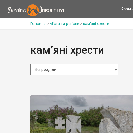
Крам
Головна
>
Міста та регіони
>
кам'яні хрести
кам’яні хрести