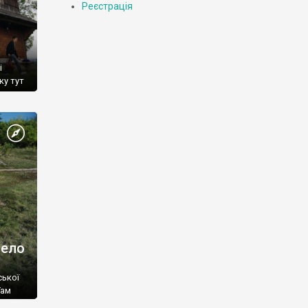
Реєстрація
і
ку тут
село
ської
Там