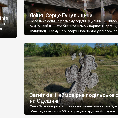
Ясіня. Серце Гуцульщини
ірів
Це велике селище у самому сердці Гуцульщини. Звідси
ині
видно найбільші хребти Українських Карпат: і Горгани, 
я.
Свидовець, і саму Чорногору. Практично у всі пори ро
багато туристів.
Загнітків. Неймовірне подільське 
на Одещині
Село Загнітків розташоване на північному заході Оде
області, за якихось 600 метрів до кордону Молдови. 
невизнане Придністров’я, і дороги туди немає.