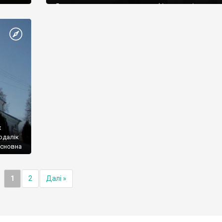
Рогатинщина входить до етнографічного регіон з наз
Опілля.
ж
одалік
Основна
ронь
1
2
Далі »