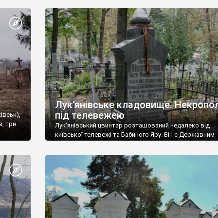
Лук’янівське кладовище. Некропо
під телевежею
івськ),
в, три
Лук'янівський цвинтар розташований недалеко від
київської телевежі та Бабиного Яру. Він є Державним
історико-меморіальним заповідником.