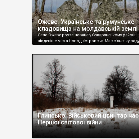
Ожеве. Українське та румунське
кладовища на молдавській землі
Село Ожеве розташоване у Сокирянському районі
південіше міста Новодністровськ. Має сільську раду
Кількість населення - близько 1100 осіб.
Глинсько. Військовий цвинтар час
Першої світової війни