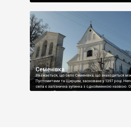
Семенівка
Вважається, що село Семенівка, що знаходиться мі
Пустомитами та Щирцем, засноване у 1397 році. Неп
села є залізнична зупинка з однойменною назвою. 
дорога зі Львова на Щирець проходить трохи осто
села, але час від часу маршрутки через Семенівну
курсують. Але ми йшли сюди пішки з Пустомитів.