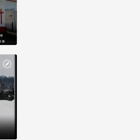
 в
ю в