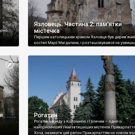
Язловець. Частина 2: пам’ятки
містечка
арно,
Першим католицьким храмом Язловця був дерев’яни
костел Марії Магдалини, і розташовувався на узвишш
межами міста. У 1548 році ксьондзем у храмі був
Хшановський.
я
Рогатин
Рогатин наряду з Коломиєю і Галичем – одне із
найприємніших і найзатишніших містечок Прикарпаття
Хоча, називати цей регіон Прикарпаттям не зовсім вір