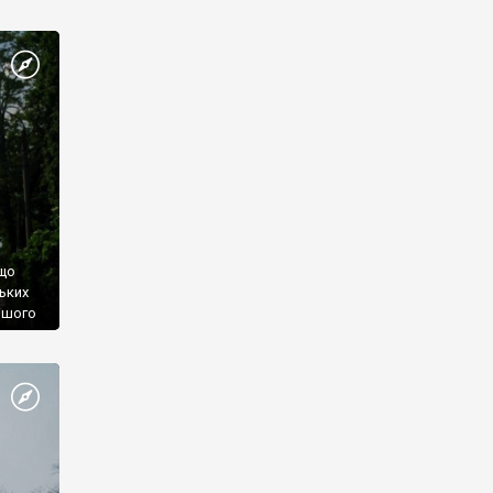
 що
ьких
ішого
ті
ька
оруди
ь