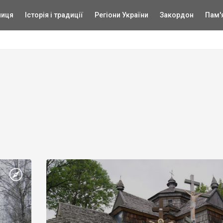
ниця
Історія і традиції
Регіони України
Закордон
Пам'