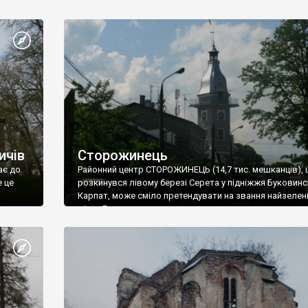
ичів
Сторожинець
ає до
Районний центр СТОРОЖИНЕЦЬ (14,7 тис. мешканців),
е це
розкинувся лівому березі Серета у підніжжя Буковинс
Карпат, може сміло претендувати на звання найзелен
арним
міста Буковини: на одного мешканця тут приходиться
 та
більше 40 квадратних метрів зелених насаджень. В міс
немає старовинних архітектурних пам’яток, проте
ути і
наймальовничіший на Буковині дендропарк, австрійс
разі
забудова кінця ХІХ – початку ХХ століття, релігійні сп
різних конфесій та адміністративні будівлі спонукают
відвідувачів міста залишитися тут хоча б на день.