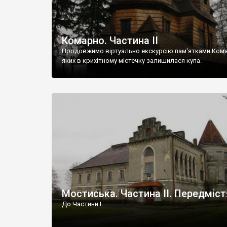
Комарно. Частина ІІ
Продовжимо віртуально екскурсію пам'ятками Ком
яких в крихітному містечку залишилася купа.
Мостиська. Частина ІІ. Передміст
До Частини І