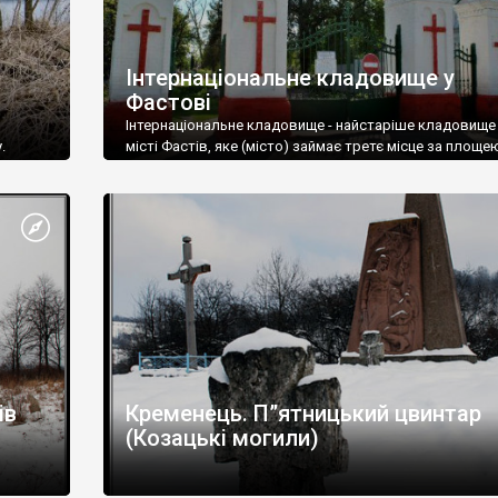
Інтернаціональне кладовище у
Фастові
Інтернаціональне кладовище - найстаріше кладовище
.
місті Фастів, яке (місто) займає третє місце за площе
області, після Києва та Білої Церкви, а за деякими
джерелам
ів
Кременець. П”ятницький цвинтар
(Козацькі могили)