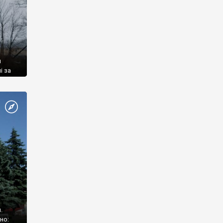
й
і за
.
но: