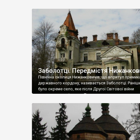
Заболотці. Передмістя Нижанков
Північна околиця Нижанковичів, що впритул примик
державного кордону, називається Заболотці. Раніш
було окреме село, яке після Другої Світової війни
приєднали до містечка. Тут знаходиться парк з шик
палацом, залізничний вокзал австрійського періоду
пограничний перехід "Нижанковичі - Мальговіце".
Щоправда, не знаю, наскільки це все вдасться оглян
сфотографувати. Може і вдасться, але у будь-якому 
вас ненадовго затримують прикордонники.