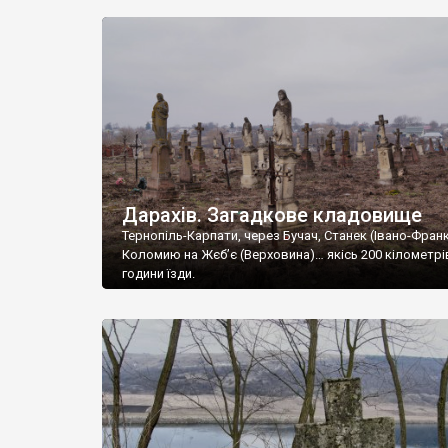
Дарахів. Загадкове кладовище
Тернопіль-Карпати, через Бучач, Станек (Івано-Франк
Коломию на Жєб’є (Верховина)… якісь 200 кілометрі
години їзди.