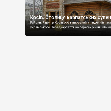
Косів. Столиця карпатських сувен
Районний центр Косів розташований у південній част
українського Передкарпаття на берегах річки Рибниц