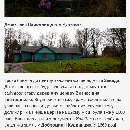
Дерев’яний
Народний дім
в Рудниках:
Трохи ближче до центру знаходиться передмістя
Завада
.
Досить не просто буде відшукати серед приватною
забудови стару
дерев’яну церкву Вознесіння
Господнього
. Всупереч канонам, храм знаходиться не на
узвишші, а навпаки, до нього прийдеться спускатися у
долину річки. Перша церква на цьому місці була вже у 1600
році. Вона згадується у документів
Яна Щесного Гербурта
,
власника замків у
Добромилі
і
Кудринцях
. У 1669 році