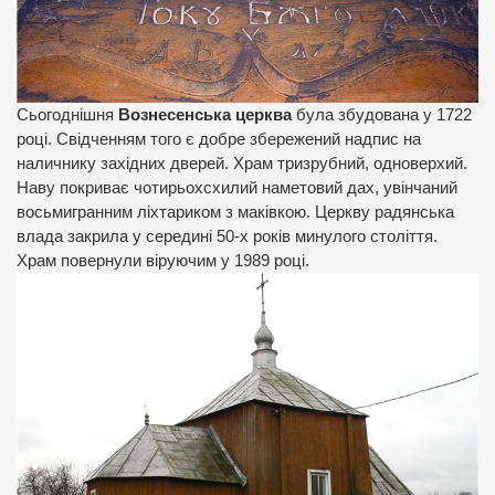
Сьогоднішня
Вознесенська церква
була збудована у 1722
році. Свідченням того є добре збережений надпис на
наличнику західних дверей. Храм тризрубний, одноверхий.
Наву покриває чотирьохсхилий наметовий дах, увінчаний
восьмигранним ліхтариком з маківкою. Церкву радянська
влада закрила у середині 50-х років минулого століття.
Храм повернули віруючим у 1989 році.