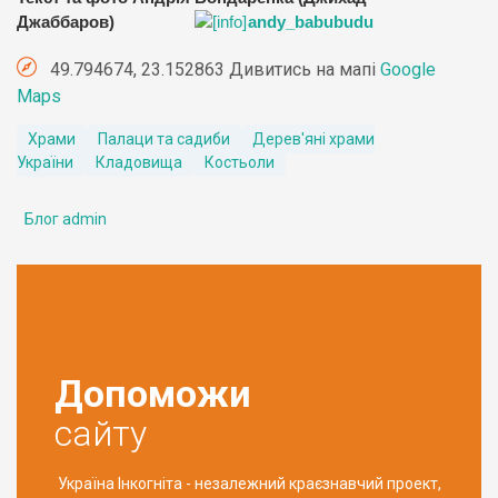
Джаббаров)
andy_babubudu
49.794674, 23.152863 Дивитись на мапі
Google
Maps
Храми
Палаци та садиби
Дерев'яні храми
України
Кладовища
Костьоли
Блог admin
Допоможи
сайту
Україна Інкогніта - незалежний краєзнавчий проект,