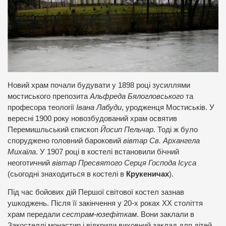
Новий храм почали будувати у 1898 році зусиллями
мостиського препозита
Альфреда Бялогловського
та
професора теології
Івана Лабуди
, уродженця Мостиськів. У
вересні 1900 року новозбудований храм освятив
Перемишльський єпископ
Йосип Пельчар
. Тоді ж було
споруджено головний бароковий
вівтар Св. Архангела
Михаїла
. У 1907 році в костелі встановили бічний
неоготичний
вівтар Пресвятого Серця Господа Ісуса
(сьогодні знаходиться в костелі в
Крукеничах
).
Під час бойових дій Першої світової костел зазнав
ушкоджень. Після її закінчення у 20-х роках ХХ століття
храм передали
сестрам-юзефіткам
. Вони заклали в
Закостеллі монастир і відкрили виховний заклад для дітей.