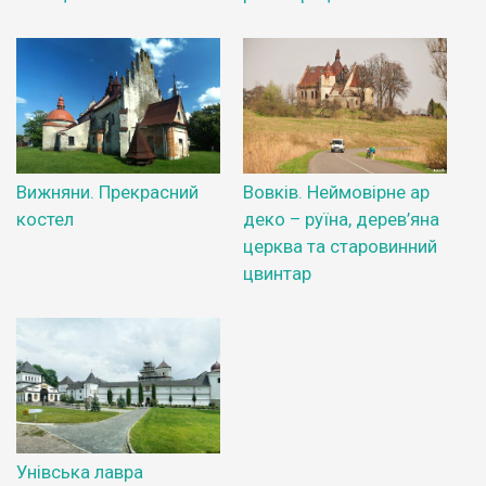
Вижняни. Прекрасний
Вовків. Неймовірне ар
костел
деко – руїна, дерев’яна
церква та старовинний
цвинтар
Унівська лавра