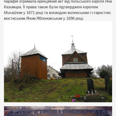
парафія отримала ерекційний акт від польського короля
Яна
Казимира
. Її права також були підтверджені королем
Михайлом
у 1671 році та воєводою волинським і старостою
мостиським
Яном Яблоновським
у 1696 році.