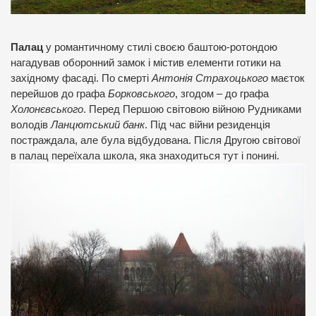
Палац
у романтичному стилі своєю баштою-ротондою
нагадував оборонний замок і містив елементи готики на
західному фасаді. По смерті
Антонія Страхоцького
маєток
перейшов до графа
Борковського
, згодом – до графа
Холонєвського
. Перед Першою світовою війною Рудниками
володів
Ланцютський банк
. Під час війни резиденція
постраждала, але була відбудована. Після Другою світової
в палац переїхала школа, яка знаходиться тут і понині.