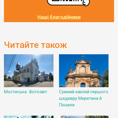
Наші благодійники
Читайте також
Мостиська. Фотозвіт
Сумний ювілей першого
шедевру Меретина й
Пінзеля