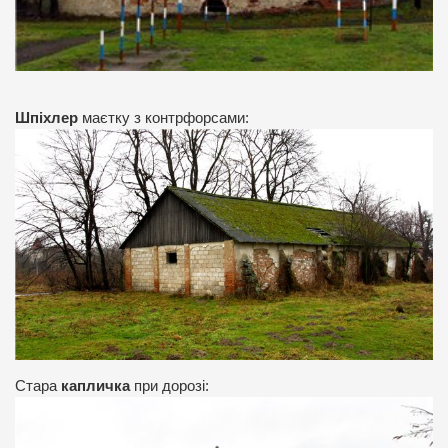
Шпіхлер
маєтку з контрфорсами:
Стара
капличка
при дорозі: