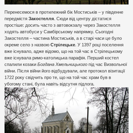
Перенесемося в протилежний бік Мостиськів – у південне
передмістя
Закостелля
. Сюди від центру дістатися
простіше: досить часто з автовокзалу через Закостелля
ходять автобуси у Самбірському напрямку. Сьогодні
Закостелля – частина Мостиськів, а в старі часи це було
окреме село з назвою
Стрілецьке
. У 1397 році поселення
вже існувало, адже відомо, що на той час в Стрілецькому
вже існувала римо-католицька парафія. Перший костел
спалили козаки
Богдана Хмельницького
під час Визвольної
війни. Після війни його відбудували, але протокол візитації
1722 року свідчить про те, що на той час храм був в
убогому стані, була навіть відсутня підлога.