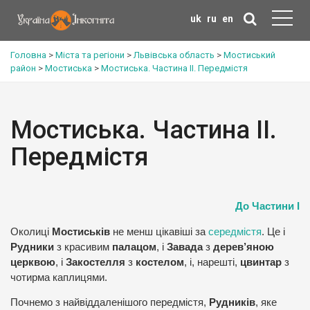
uk
ru
en
Головна
>
Міста та регіони
>
Львівська область
>
Мостиський
район
>
Мостиська
>
Мостиська. Частина ІІ. Передмістя
Мостиська. Частина ІІ.
Передмістя
До Частини І
Околиці
Мостиськів
не менш цікавіші за
середмістя
. Це і
Рудники
з красивим
палацом
, і
Завада
з
дерев’яною
церквою
, і
Закостелля
з
костелом
, і, нарешті,
цвинтар
з
чотирма каплицями.
Почнемо з найвіддаленішого передмістя,
Рудників
, яке