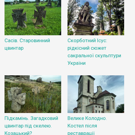
Сасів. Старовинний
Скорботний Ісус:
цвинтар
рідкісний сюжет
сакральної скульптури
України
Підкамінь. Загадковий
Велике Колодно.
цвинтар під скелею.
Костел після
Козацький?
реставрації