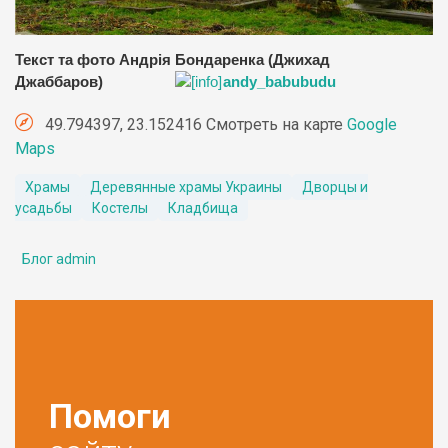
Текст та фото Андрія Бондаренка (Джихад
Джаббаров)
andy_babubudu
49.794397, 23.152416 Смотреть на карте
Google
Maps
Храмы
Деревянные храмы Украины
Дворцы и
усадьбы
Костелы
Кладбища
Блог admin
Помоги