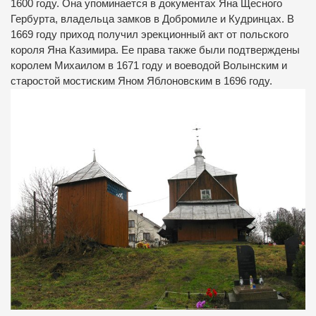
1600 году. Она упоминается в документах Яна Щесного
Гербурта, владельца замков в Добромиле и Кудринцах. В
1669 году приход получил эрекционный акт от польского
короля Яна Казимира. Ее права также были подтверждены
королем Михаилом в 1671 году и воеводой Волынским и
старостой мостиским Яном Яблоновским в 1696 году.