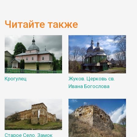
Читайте также
Крогулец
Жуков. Церковь св.
Ивана Богослова
Старое Село. Замок