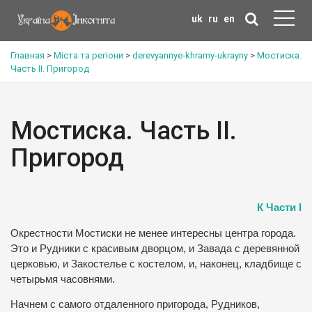
uk
ru
en
Главная
>
Міста та регіони
>
derevyannye-khramy-ukrayny
>
Мостиска.
Часть ІІ. Пригород
Мостиска. Часть ІІ.
Пригород
К Части І
Окрестности Мостиски не менее интересны центра города.
Это и Рудники с красивым дворцом, и Завада с деревянной
церковью, и Закостелье с костелом, и, наконец, кладбище с
четырьмя часовнями.
Начнем с самого отдаленного пригорода, Рудников,