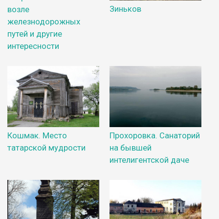
Зиньков
возле
железнодорожных
путей и другие
интересности
Кошмак. Место
Прохоровка. Санаторий
татарской мудрости
на бывшей
интелигентской даче