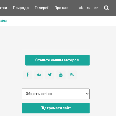
ятки
Природа
Галереї
Про нас
uk
ru
en
аїла
Станьте нашим автором
Підтримати сайт