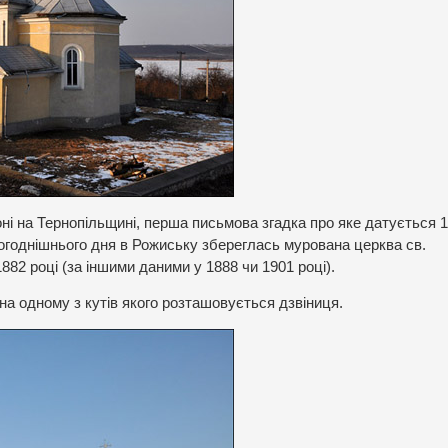
ні на Тернопільщині, перша письмова згадка про яке датується 
огоднішнього дня в Рожиську збереглась мурована церква св.
82 році (за іншими даними у 1888 чи 1901 році).
на одному з кутів якого розташовується дзвіниця.