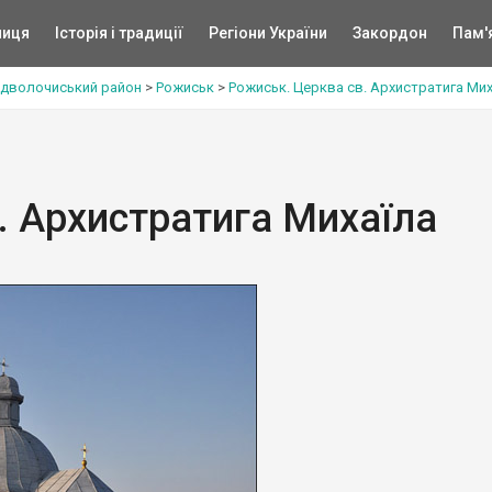
ниця
Історія і традиції
Регіони України
Закордон
Пам'
ідволочиський район
>
Рожиськ
>
Рожиськ. Церква св. Архистратига Мих
. Архистратига Михаїла