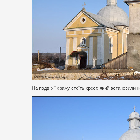
На подвір”ї храму стоїть хрест, який встановили 