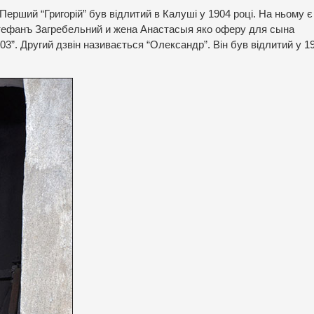
ерший “Григорій” був відлитий в Калуші у 1904 році. На ньому є
Стефанъ Загребельний и жена Анастасыя яко оферу для сына
03”. Другий дзвін називається “Олександр”. Він був відлитий у 1