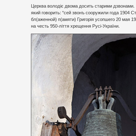
Церква володіє двома досить старими дзвонами. П
який говорить: “сей звонъ сооружили года 1904 
бл(аженной) п(амяти) Григорія усопшего 20 мая 19
на честь 950-ліття хрещення Русі-України.