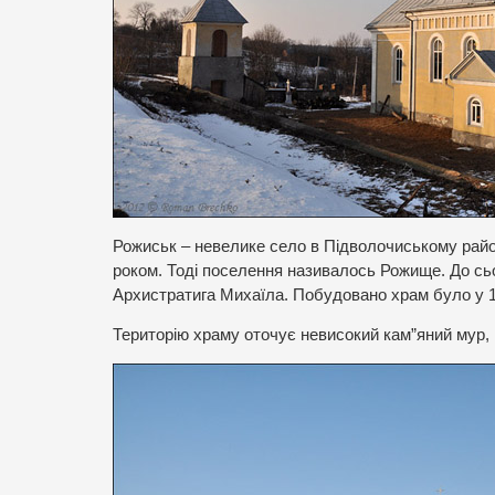
Рожиськ – невелике село в Підволочиському райо
роком. Тоді поселення називалось Рожище. До сь
Архистратига Михаїла.
Побудовано храм було у 18
Територію храму оточує невисокий кам”яний мур, 