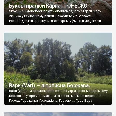
Букові праліси Карпат. ЮНЕСКО
Якось мені довелося почути оповідь одного старенького
лісника у Рахівському районі Закарпатської області.
Розповідав він про якусь швейцарську (чи то німецьку, чи
австрійську) делегацію, яка дуже давно, може ще й за цісаря,
гостювала у неймовірних букових лісах, в мисливських
угіддях чеських (чи угорських) панів. Один із делегатів зробив
запис у щоденнику, про недоторканий віковічний праліс, […]
Вари (Várі) – літописна Боржава.
Вари (Várі) – угорськомовне село на українсько-мадярському
кордоні. З угорської «var» – місто, тож маємо в перекладі –
Гóрод, Городенка, Городківка, Городок… Град-Вара
знаходиться на місці літописної «Боржави» – столиці
останнього вільного князівства карпатських білих хорватів.
Для бажаючих просто почитати – є багата література в і-неті