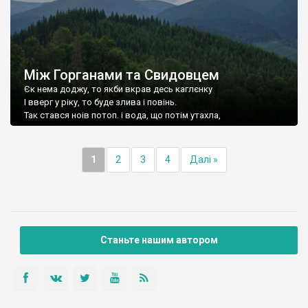
Між Горганами та Свидовцем
Єк нема доджу, то якби вкрав десь каглєнку
І вверг у ріку, то буде злива і повінь.
Так стався ноів потоп. і вода, що потім утахла,
1
2
3
4
Далі »
Станьте нашим автором