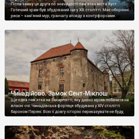
Після замку це друга по значущості пам’ятка міста Хуст.
Готичний храм був збудований ще у ХІІІ столітті. Має оборонні
риси – кам’яний мур, гранчату апсиду з контрфорсами.
Костел неодноразово перебудовувався. А з ХVI століття
перейшов до протестантів. Відтоді це Реформаторська
церква. Нині храм виглядає чудово. Однак стиснутий щільною
міською забудовою. Його добре видно з замку. […]
Чинадійово. Замок Сент-Міклош
Ще одна пам’ятка на Закарпатті, яку давно мріяв побачити на
власні очі. Чинадіївська фортеця збудувана у ХIV столітті
бароном Перені. Всю її довгу історію переказувати не буду,
лиш декілька фактів: Замок перебудовувався неодноразово,
наприклад у ХVIII столітті, за часів володіння графів
Шенборнів, він набув палацових рис. Під час другої світової
війни німці використовували будівлю як […]