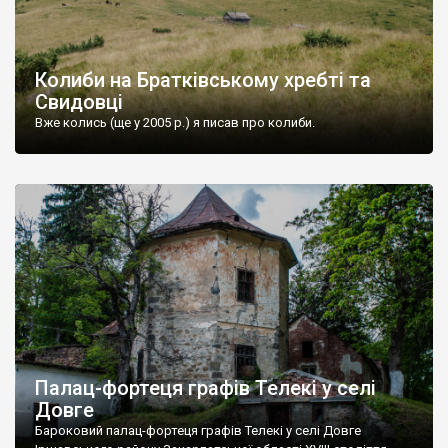
Колиби на Братківському хребті та
Свидовці
Вже колись (ще у 2005 р.) я писав про колиби.
Палац-фортеця графів Телекі у селі
Довге
Бароковий палац-фортеця графів Телекі у селі Довге