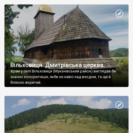
назви. Отож, до 1946 року містечко мало назву Seleuşu Mare
румунською, Nagyszőlős угорською, Севлюш, Сивлюш,
Шевлюш українською=русинською. Містечко назване через
виноград (szöllő, szőlőre угорською виноград), […]
Вільховиця. Дмитрівська церква.
Храм у селі Вільховиця (Мукачівський район) виглядав би
значно колоритніше, якби не навіс над входом, та ще й
бляхою вкритий.