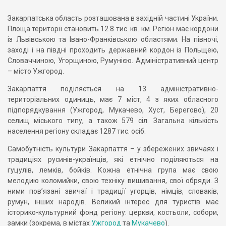
Закарпатська область розташована в західній частині України.
Площа території становить 12.8 тис. кв. км. Регіон має кордони
із Львівською та Івано-Франківською областями. На півночі,
заході і на півдні проходить державний кордон із Польщею,
Словаччиною, Угорщиною, Румунією. Адміністративний центр
– місто Ужгород.
Закарпаття поділяється на 13 адміністративно-
територіальних одиниць, має 7 міст, 4 з яких обласного
підпорядкування (Ужгород, Мукачево, Хуст, Берегово), 20
селищ міського типу, а також 579 сіл. Загальна кількість
населення регіону складає 1287 тис. осіб.
Самобутність культури Закарпаття – у збережених звичаях і
традиціях русинів-українців, які етнічно поділяються на
гуцулів, лемків, бойків. Кожна етнічна група має свою
мелодию коломийки, свою техніку вишивання, свої обряди. З
ними пов’язані звичаї і традиції угорців, німців, словаків,
румун, інших народів. Великий інтерес для туристів має
історико-культурний фонд регіону: церкви, костьоли, собори,
замки (зокрема, в містах
Ужгород
та
Мукачево
).