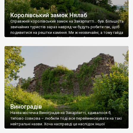
Королівський замок Нялаб
Справжній королівський замок на Закарпатті… був. Більшість
звичайних туристів зараз навряд чи будуть робити гак, щоб
подивитися на рештки каміння. Ми ж незвичайні, а тому гайда
в Королевj в замок Нялаб Нелаб Ньолаб угорською
Nyalábvár. Побудований замок на витягнутій овальній горі
вулканічного походження висотою з пів сотні метрів.
Можливо й до приходу на ці землі […]
Виноградів
Назва містечка Виноградів на Закарпатті, здавалося б,
типово совкова – любили тоді все перейменовувати на такі
нейтральні назви. Хоча насправді це наслідок іншої
совітської тенденції – калькувати на «общепонятний» питомі