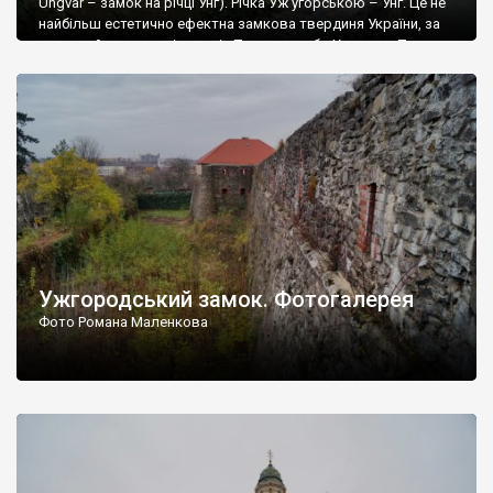
Ungvar – замок на річці Унг). Річка Уж угорською – Унг. Це не
найбільш естетично ефектна замкова твердиня України, за
красою його не порівняти із Паланком або Хотином. Тут
немає високих башт, мальовничих зубців і шпилів, але для
прихильників фортифікаційної архітектури Ужгородський
замок – прекрасна локація. І хочемо […]
Ужгородський замок. Фотогалерея
Фото Романа Маленкова