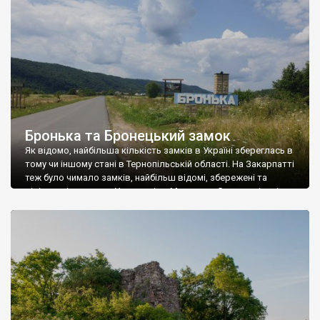
на запит «боржавське князівство». Рекомендуємо статтю
Прохненка «Боржавське городище». […]
Бронька та Бронецький замок
Як відомо, найбільша кількість замків в Україні збереглась в
тому чи іншому стані в Тернопільській області. На Закарпатті
теж було чимало замків, найбільш відомі, збережені та
вівідувані є замки в Ужгороді та Мукачеве. Є певна кількість
таких, від яких залишились лише руїни. Майбуть, не
помилюсь, якщо скажу, що про Бронецький замок мало хто
чув, а […]