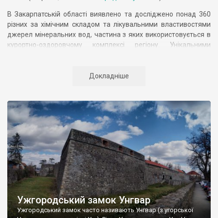
В Закарпатській області виявлено та досліджено понад 360
різних за хімічним складом та лікувальними властивостями
джерел мінеральних вод, частина з яких використовується в
курортно-оздоровчому комплексі регіону. Унікальними
природоохоронними об’єктами тут є
Карпатський біосферний
заповідник
,
національний природний парк «Синевир»
та
Ужанський національний природний парк
. Закарпаття також
Докладніше
славиться своїми численними гірськолижними курортами.
Ужгородський замок Унгвар
Ужгородський замок часто називають Унгвар (з угорської