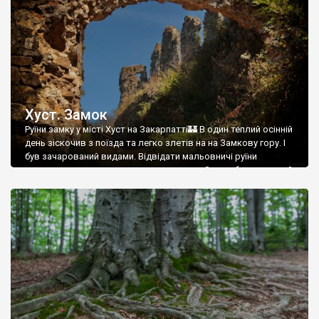
Хуст. Замок
Руїни замку у місті Хуст на Закарпатті🏰 В один теплий осінній
день зіскочив з поїзда та легко злетів на на Замкову гору. І
був зачарований видами. Відвідати мальовничі руїни
планував давно, але все не складалось. Замок був зведений
ще у XII столітті для захисту Соляного шляху з Солотвина. У
різні роки належав Угорщині, Галицько-Волинському
князівству, […]