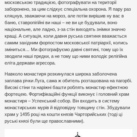
московською традицією, фотографувати на території
заборонено, за цим слідкує спеціальна охорона. Я пару раз
кляцнув, зважаючи на мороз, але потім вирішив ну вас в
баню, ставропігійні ви наші – не ви це будували, воно
національне, але ладно, з-за стін виходять знімки значно
кращі. А ситуація, коли давня руська святиня вважається
самим західним форпостом московської патріархії, колись
зміниться… Ми фотографуємо давні святині, тому що їх
зводили наші предки, а не тому що ними володіє релігійна
еліта держави агресора.
Навколо монастиря розкинулася широка заболочена
заплава річки Луга, сама ж обитель розташована на пагорбі.
Високі стіни та наріжні башти роблять монастир ефектною
фортецею. Фортифікаційні функції виконує і головний храм
монастиря – Успенський собор. Він входить в систему
монастирських мурів й відповідну товщину стін. Збудували
храм у 1495 році на кошти князів Чарторийських (тоді ці
руські князі були ще православними).