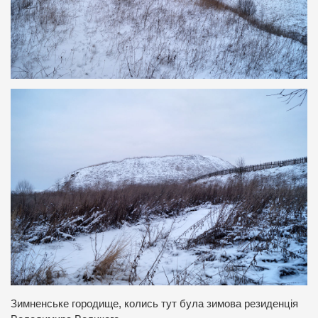
Зимненське городище, колись тут була зимова резиденція