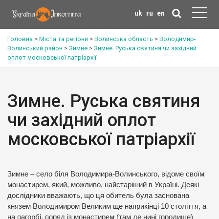
uk
ru
en
Головна
>
Міста та регіони
>
Волинська область
>
Володимир-
Волинський район
>
Зимне
>
Зимне. Руська святиня чи західний
оплот московської патріархії
Зимне. Руська святиня
чи західний оплот
московської патріархії
Зимне – село біля Володимира-Волинського, відоме своїм
монастирем, який, можливо, найстаріший в Україні. Деякі
дослідники вважають, що ця обитель була заснована
князем Володимиром Великим ще наприкінці 10 століття, а
на пагорбі, поряд із монастирем (там де нині городище)