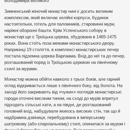
Володимира Великого
Зимненський жіночий монастир нині є досить великим
комплексом, який включає келійні корпуси, будинок
настоятельки, готель для паломників, старовинні мури,
наріжні оборонні башти. Крім Успенського собору в
монастирі ще є
Троїцька церква, збудована в 1465-1475
роках
. Вона
стоїть поза межами монастирського двору.
Наприкінці 19 століття, в комплексі монастирських печер
постала підземна церква Варлаама. Вхід до неї та до печер,
розташований поряд із Троїцькою церквою на північному
схилі за мурами.
Монастир можна обійти навколо з трьох боків, але гарний
огляд відкривається лише з північного боку, від болота. На
заході його закривають від «чужих» поглядів монастирські
городи оточені високим тином, на сході до мурів впритул
підходять сільські хати, а на півдні, де розташований
головний вхід, набудували якихось високих стін, так що й
надбрамна дзвіниця, перебудована в імперському
шатровому (або єпархіальному) стилі, опинилася за муром і