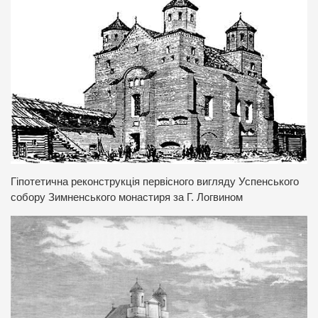
Гіпотетична реконструкція первісного вигляду Успенського
собору Зимненського монастиря за Г. Логвином