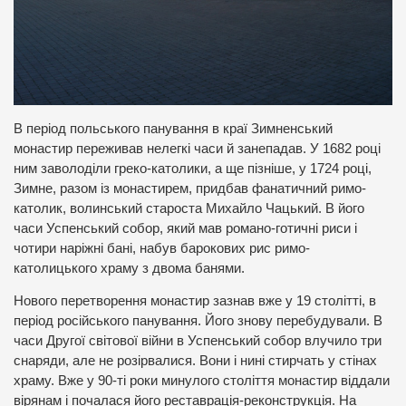
В період польського панування в краї Зимненський
монастир переживав нелегкі часи й занепадав. У 1682 році
ним заволоділи греко-католики, а ще пізніше, у 1724 році,
Зимне, разом із монастирем, придбав фанатичний римо-
католик, волинський староста Михайло Чацький. В його
часи Успенський собор, який мав романо-готичні риси і
чотири наріжні бані, набув барокових рис римо-
католицького храму з двома банями.
Нового перетворення монастир зазнав вже у 19 столітті, в
період російського панування. Його знову перебудували. В
часи Другої світової війни в Успенський собор влучило три
снаряди, але не розірвалися. Вони і нині стирчать у стінах
храму. Вже у 90-ті роки минулого століття монастир віддали
вірянам і почалася його реставрація-реконструкція. На