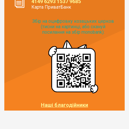
4149 6293 1537 9685
Карта ПриватБанк
Збір на оцифровку козацьких церков
(тисни на картинці, або скануй
посилання на збір monobank):
Наші благодійники