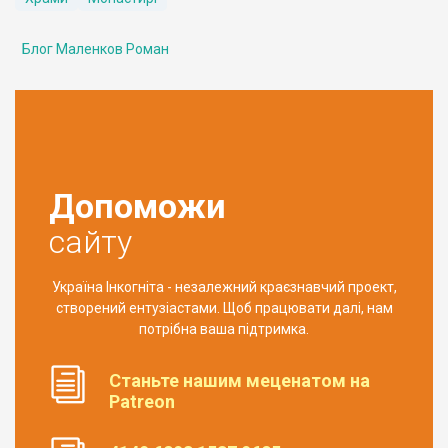
Блог Маленков Роман
Допоможи
сайту
Україна Інкогніта - незалежний краєзнавчий проект,
створений ентузіастами. Щоб працювати далі, нам
потрібна ваша підтримка.
Станьте нашим меценатом на
Patreon