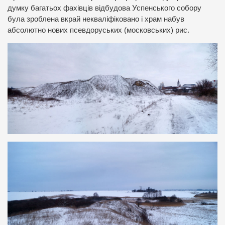
думку багатьох фахівців відбудова Успенського собору
була зроблена вкрай некваліфіковано і храм набув
абсолютно нових псевдоруських (московських) рис.