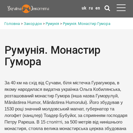
uk
ru
en
Головна
>
Закордон
>
Румунія
>
Румунія. Монастир Гумора
Румунія. Монастир
Гумора
За 40 км на схід від Сучави, біля містечка Гурагумора, в
якому народилася видатна українка Ольга Кобилянська,
розташований монастир Гумора (інша назва Гуморулуй,
Mănăstirea Humor, Mănăstirea Humorului). Його збудував у
1530 році значний молдовський магнат, губернатор та
логофет (канцлер) Тоадер Бубуйог, за сприянням господаря
Петру Рареша. В 15 столітті, за 500 метрів від нинішнього
монастиря, стояла велика монастирська церква збудована