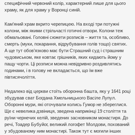
специфічний червоний колір, характерний лише для цього
храму, як для храму у Воронці синій.
Кам’яний храм вкрито черепицею. На вході три потужні
колони, між якими стрільчасті готичні отвори. Колони теж
обмальовані. Головні сюжети розписів – життя та, особливо,
смерть (муки, покарання, відрубування голів тощо) святих.
А ще тут обов’язково має бути Страшний суд і страшним
чудовиськом, яке ковтає грішників, яких кидають йому у
пащу чорти. Ці розписи можна невідривно роздивлятись
годинами, і в голову не вкладається, що їм вже
півтисячоліття.
Недалеко від церкви стоїть оборонна башта, яку у 1641 році
збудував сват Богдана Хмельницького Васіле Лупул.
Оборонні мури, які оточували колись Гумор не збереглися.
Ще є невелика дзвіниця, зведена наприкінці 19 століття та
руїни чернечих келій, зведених засновником монастиря. До
речі, Тоадер Бубуйог, великий логофет Молдови, похований
у збудованому ним монастирі. Також тут є могили інших