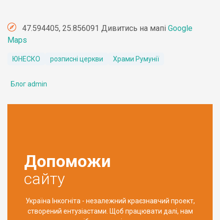
47.594405, 25.856091 Дивитись на мапі
Google
Maps
ЮНЕСКО
розписні церкви
Храми Румунії
Блог admin
Допоможи
сайту
Україна Інкогніта - незалежний краєзнавчий проект,
створений ентузіастами. Щоб працювати далі, нам