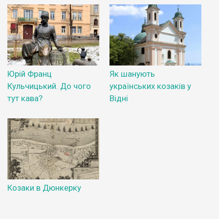
Юрій Франц
Як шанують
Кульчицький. До чого
українських козаків у
тут кава?
Відні
Козаки в Дюнкерку