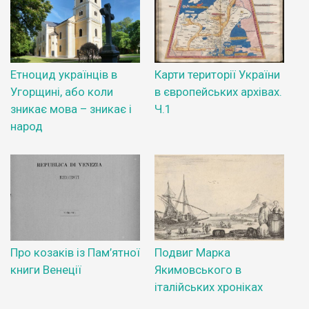
Етноцид українців в
Карти території України
Угорщині, або коли
в європейських архівах.
зникає мова – зникає і
Ч.1
народ
Про козаків із Пам’ятної
Подвиг Марка
книги Венеції
Якимовського в
італійських хроніках