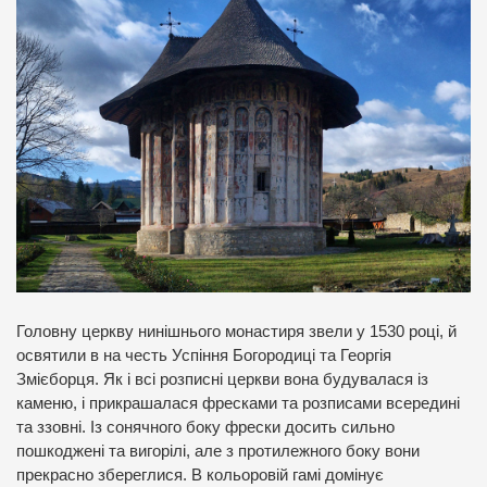
Головну церкву нинішнього монастиря звели у 1530 році, й
освятили в на честь Успіння Богородиці та Георгія
Змієборця. Як і всі розписні церкви вона будувалася із
каменю, і прикрашалася фресками та розписами всередині
та ззовні. Із сонячного боку фрески досить сильно
пошкоджені та вигорілі, але з протилежного боку вони
прекрасно збереглися. В кольоровій гамі домінує