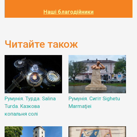
Наші благодійники
Читайте також
Румунія. Турда. Salina
Румунія. Сигіт Sighetu
Turda. Казкова
Marmaţiei
копальня солі