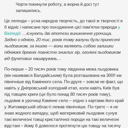
Чорти покинули роботу, а жорна й досі тут
залишились.
Це легенди – усна народна творчість, до такої ж творчості я
б відніс і написане про походження цієї пам’ятки природи
у
Вікіпедії
:
…існують дві гіпотези виникнення урочища.
Згідно з однією, 20 тис. років тому валуни були принесені
льодовиком, за іншою — вони являють собою залишки
підніжжя древніх повністю зниклих гір, оголені льодовиком
від ґрунтових нашарувань…
По-перше – 20 тисяч років тому південна межа льодовика
(він називався Валдайським) була розташована на 300!! км
північніше від Камінного села. По-друге – зовсмі не факт, що
навіть у Дніпровський холодний етап, коли навіть Київ був
під товщею криги (це було понад 80 тисяч років тому),
льдовик в урочищі Камінне село – згідно з картами його край
у Житомирській області лежав північніше. По-третє – я не
знаю жодного випадку, щоб материковий льодовик сунув
такі величезні товщі кристалічної породи на такі величезні
відстані – йому б довелося протягнути цю товщу на тисячу