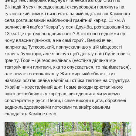
це що теж льодовик насунув? Та нехай автори статті із
Вікіпедії й усякі псевдознавці-екскурсоводи поглянуть на
гугловський знімок і визначать на якій відстані від Камінного
села розташований найближчий гранітний кар’єр. 11 км. А
величезний кар’єр “Кварц”, у селі Дружба, розташований за
13 км. Це що теж льодовик наніс? А стосовно підніжжя гір –
чому власне підніжжя, а не самі гори?.. Великі вчені,
наприклад Тутковський, припускали що у цій місцевості
колись були гори, але я не чув щоб десь у світі були гори із
граніту. Гори – це геосинкліналь (нестійка ділянка між
тектонічними плитами, яка то опускається, то піднімається),
але немає геосинкліналі у Житомирській області, тут
навпаки розташована найбільш стійка тектонічна структура
України – кристалічний щит. І саме виходи кристалічного
щита розробляють у кар’єрах, виходи щита ми можемо
спостерігати у руслі Перги, і саме виходи щита, оброблені
водно-льодовиковими потоками та вивітрюванням
складають Камінне село.