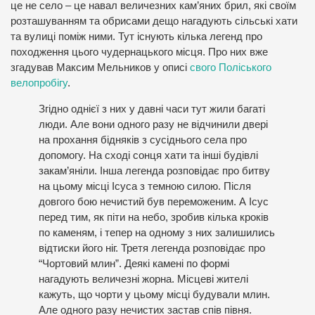
це не село – це навал величезних кам’яних брил, які своїм
розташуванням та обрисами дещо нагадують сільські хати
та вулиці поміж ними. Тут існують кілька легенд про
походження цього чудернацького місця. Про них вже
згадував Максим Мельников у описі
свого Поліського
велопробігу
.
Згідно однієї з них у давні часи тут жили багаті
люди. Але вони одного разу не відчинили двері
на прохання бідняків з сусіднього села про
допомогу. На сході сонця хати та інші будівлі
закам’яніли. Інша легенда розповідає про битву
на цьому місці Ісуса з темною силою. Після
довгого бою нечистий був переможеним. А Ісус
перед тим, як піти на небо, зробив кілька кроків
по каменям, і тепер на одному з них залишились
відтиски його ніг. Третя легенда розповідає про
“Чортовий млин”. Деякі камені по формі
нагадують величезні жорна. Місцеві жителі
кажуть, що чорти у цьому місці будували млин.
Але одного разу нечистих застав спів півня.