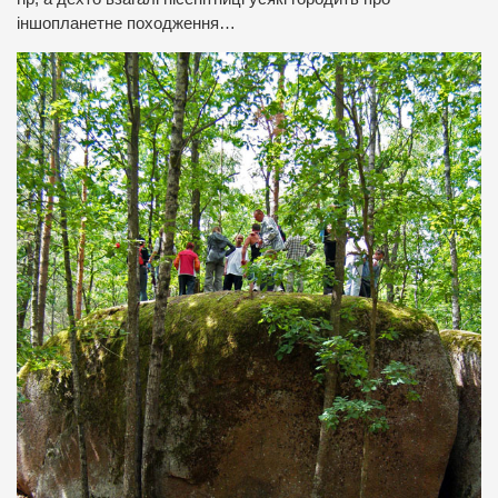
іншопланетне походження…