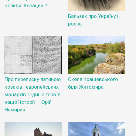
церкви. Козацькі?
Бальзак про Україну і
росію
Про переписку латиною
Скеля Крашевського
козаків і європейських
біля Житомира
монархів. Один з героїв
нашої історії – Юрій
Немирич