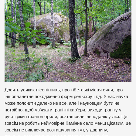
Досить усяких нісенітниць, про тібетські місця сили, про
іншопланетне походження форм рельєфу і т.д. У нас наука
може пояснити далеко не все, але і науковцем бути не
потрібно, щоб ув’язати гранітні кар’єри, виходи граніту у
руслі ріки і гранітні брили, розташовані неподалік у лісі. Це
зовсім не робить неймовірне Камінне село менш цікавим, це
зовсім не виключає розташування тут, у давнину,