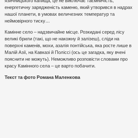
язичницького капища, це не виключає таємничість,
енергетичну зарядженість каменю, який утворився в надрах
нашої планети, в умовах величезних температур та
неймовірного тиску…
Камінне село – надзвичайне місце. Розкидані серед лісу
великі брили (такі, що не накожну й залізеш), сліди на
поверхні каменів, мохи, азалія понтійська, яка росте лише в
Малій Азії, на Кавказі й Поліссі (ось це загадка, яку вчені
пояснити не можуть). Неможливо розповісти словами про
красу Камінного села – це варто побачити.
Текст та фото Романа Маленкова