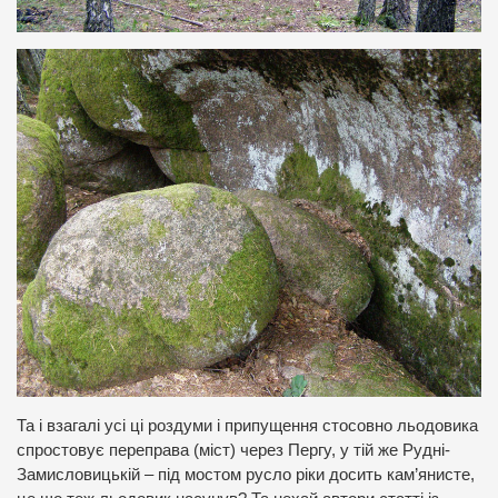
Та і взагалі усі ці роздуми і припущення стосовно льодовика
спростовує переправа (міст) через Пергу, у тій же Рудні-
Замисловицькій – під мостом русло ріки досить кам’янисте,