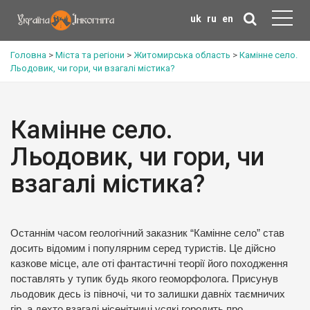
uk
ru
en
Головна
>
Міста та регіони
>
Житомирська область
>
Камінне село.
Льодовик, чи гори, чи взагалі містика?
Камінне село.
Льодовик, чи гори, чи
взагалі містика?
Останнім часом геологічний заказник “Камінне село” став
досить відомим і популярним серед туристів. Це дійсно
казкове місце, але оті фантастичні теорії його походження
поставлять у тупик будь якого геоморфолога. Присунув
льодовик десь із півночі, чи то залишки давніх таємничих
гір, а дехто взагалі нісенітниці усякі городить про