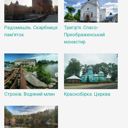
Радомишль. Скарбниця
Тригір’я. Спасо-
пам’яток
Преображенський
монастир
Строків. Водяний млин
Краснобірка. Церква