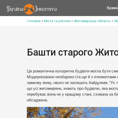
Крам
Головна
>
Міста та регіони
>
Житомирська область
>
Жи
Башти старого Жит
Ця романтична колоритна будівля могла бути симво
Модернізоване необароко (та ще й з елементами н
замкову вежу, нікого не залишить байдужим. “Ух 
що усі житомиряни, знають про будівлю, яка могла
перебуває вона не у кращому стані, схована за 
обсаджена.