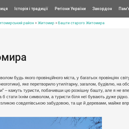
ниця
Історія і традиції
Регіони України
Закордон
Пам'
томирський район
>
Житомир
>
Башти старого Житомира
омира
лом будь якого провінційного міста, у багатьох провінціях світу
еоготики), яке перетворило утилітарну, загалом, будівлю, на об
ти” – кажуть туристи, побачивши цю розкішну башту, але я не вп
 б стати їхнім символом, а туристи біля неї бувають дуже рідко. 
безликою совдепівською забудовою, та ще й деревами, майже вп