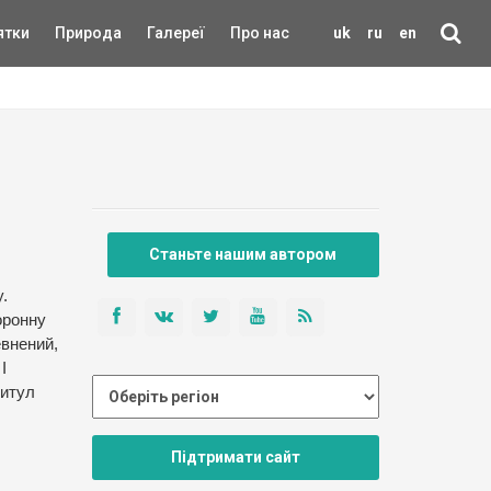
ятки
Природа
Галереї
Про нас
uk
ru
en
Станьте нашим автором
.
оронну
евнений,
І
ритул
Підтримати сайт