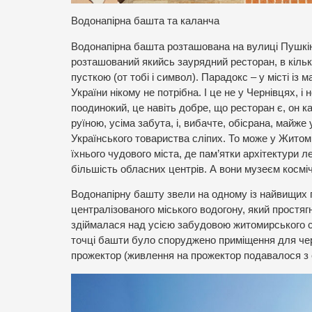
Водонапірна башта та каланча
Водонапірна башта розташована на вулиці Пушкінсь
розташований якийсь заурядний ресторан, в кіль
пусткою (от тобі і символ). Парадокс – у місті і
України нікому не потрібна. І це не у Чернівцях, 
поодинокий, це навіть добре, що ресторан є, он к
руїною, усіма забута, і, вибачте, обісрана, майже 
Українського товариства сліпих. То може у Житоми
їхнього чудового міста, де пам’ятки архітектури 
більшість обласних центрів. А вони музеєм космі
Водонапірну башту звели на одному із найвищих 
централізованого міського водогону, який простяг
здіймалася над усією забудовою житомирського с
точці башти було споруджено приміщення для чер
прожектор (живлення на прожектор подавалося з е