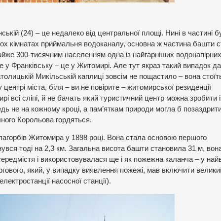
кій (24) – це недалеко від центральної площі. Нині в частині б
кох кімнатах приймальня водоканалу, основна ж частина башти с
з майже 300-тисячним населенням одна із найгарніших водонапірни
і не у Франківську – це у Житомирі. Але тут якраз такий випадок д
атолицькій Микільській каплиці зовсім не пощастило – вона стоїт
у центрі міста, біля – ви не повірите – житомирської резиденції
рі всі сліпі, й не бачать який туристичний центр можна зробити і
ледь не на кожному кроці, а пам’яткам природи могла б позаздрит
чного Корольова гордяться.
пагорбів Житомира у 1898 році. Вона стала основою першого
нувся тоді на 2,3 км. Загальна висота башти становила 31 м, вон
ередмістя і використовувалася ще і як пожежна каланча – у най
гового, який, у випадку виявлення пожежі, мав включити велики
лектростанції насосної станції).