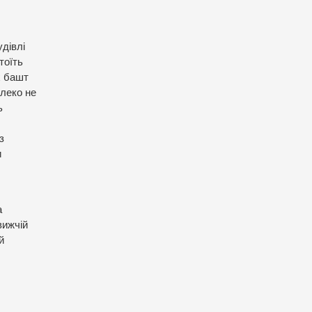
удівлі
тоїть
х башт
алеко не
ь
з
и
а
вижчій
й