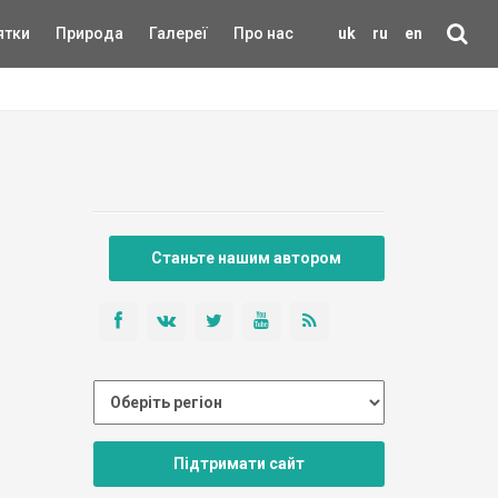
ятки
Природа
Галереї
Про нас
uk
ru
en
Станьте нашим автором
Підтримати сайт