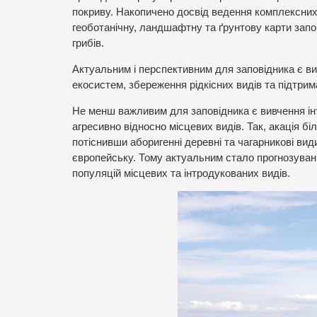
покриву. Накопичено досвід ведення комплексних
геоботанічну, ландшафтну та ґрунтову карти запо
грибів.
Актуальним і перспективним для заповідника є ви
екосистем, збереження рідкісних видів та підтрим
Не менш важливим для заповідника є вивчення інт
агресивно відносно місцевих видів. Так, акація 
потіснивши аборигенні деревні та чагарникові вид
європейську. Тому актуальним стало прогнозуван
популяцій місцевих та інтродукованих видів.