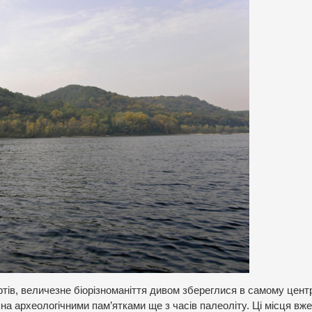
ів, величезне біорізноманіття дивом збереглися в самому центр
а археологічними пам’ятками ще з часів палеоліту. Ці місця вже 