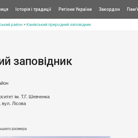
ниця
Історія і традиції
Регіони України
Закордон
Пам'
ський район
>
Канівський природний заповідник
ий заповідник
айон
рситет ім. Т.Г. Шевченка
, вул. Лісова
льшего размера