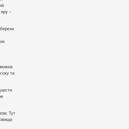
ий
 яру –
 берези
ких
 можна
соку та
днести
не
вом. Тут
ховища