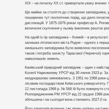
ХІХ – на початку ХХ ст. привертали увагу вчених: б
Ще майже за століття до створення заповідника, 
поширених тут геологічних порід, що дало початок
дислокацій. У 1875-1876 роках професор А. Рогови
величезні скупчення у ньому викопних решток різн
На одній із гір заповідника – Княжій – в результа
залишки літописного міста Родня – одного з перших
нинішнього заповідника було виявлено поселення
також і потреба захисту Тарасової (Чернечої) гори
навколишніх земель.
Канівський природний заповідник – один з найстар
Колегії Наркомзему УРСР від 30 липня 1923 р. За о
неодноразово змінювались.
З 1951 по 1968 роки 
лісовим господарством Київського університету. 
12 листопада 1968 р. № 568 їй було повернуто ст
Розпорядженням РМ УРСР від 22 грудня 1986 рок
збільшена і на сьогодні вона становить 2027,0 га.
Його територія включає так звану нагірну частину 