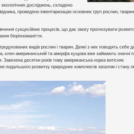
 екологічних досліджень, складено
відника, проведено інвентаризацію основних груп рослин, тварин 
вчення сукцесійних процесів, що дає змогу прогнозувати розвит
ання біорізноманіття.
родукованих видів рослин і тварин. Деякі з них поводять себе д
біла, клен американський та аморфа кущова вже займають значні п
и. Завезена десятки років тому американська норка витісняє
ня подальшого розвитку природних комплексів загалом і стану 