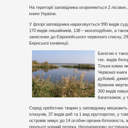
На території заповідника охороняються 2 лісових,
книги України.
У флорі заповідника нараховується 990 видів су
170 видів лишайників, 138 – мохоподібних, а тако
занесених до Європейського червоного списку, 29 
Бернської конвенції.
Багатою є тако
тис. видів безх
Тільки комах м
Червоної книги
дубовий, джміль
бражник мертва
300 видів павук
багатоніжок, у 
Серед хребетних тварин у заповіднику мешкають 23
плазунів, 37 видів риб та 1 вид круглоротих, у то
островів зимує до 14 особин орлана-білохвоста, а
прольоті чорний лелека. Неодноразово зустрічались