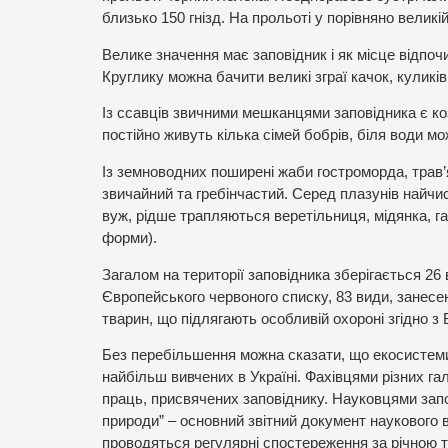
близько 150 гнізд. На прольоті у порівняно великі
Велике значення має заповідник і як місце відпочи
Круглику можна бачити великі зграї качок, куликів
Із ссавців звичними мешканцями заповідника є коз
постійно живуть кілька сімей бобрів, біля води м
Із земноводних поширені жаби гостроморда, трав’я
звичайний та гребінчастий. Серед плазунів найчи
вуж, рідше трапляються веретільниця, мідянка, г
форми).
Загалом на території заповідника зберігається 26
Європейського червоного списку, 83 види, занесені
тварин, що підлягають особливій охороні згідно з
Без перебільшення можна сказати, що екосистеми
найбільш вивчених в Україні. Фахівцями різних г
праць, присвячених заповіднику. Науковцями запо
природи” – основний звітний документ наукового в
проводяться регулярні спостереження за річною 