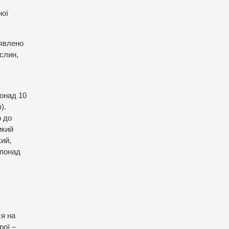
ної
иявлено
ослин,
понад 10
).
о до
икий
кий,
 понад
ся на
рої –