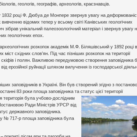
іологів, геологів, географів, археологів, краєзнавців.
у 1832 році Ф. Дюбуа де Монпере звернув увагу на деформованіс
 вивченню відомих тепер у всьому світі Канівських геологічних
ч зібрав унікальний палеозоологічний матеріал і звернув увагу 
их геологічних епох.
ті археологічних розкопок академік М.Ф. Біляшівський у 1892 році 
 міст східних слов’ян. Під час пізніших розкопок на території
 скіфів і полян. Важливою передумовою створення заповідника 
 від ерозійної руйнації шляхом вилучення із господарської діяльн
іших заповідників в Україні. Він був створений згідно з постанов
станні 83 роки площа заповідника та статус цієї території
ця територія була учбово-дослідним
Постановою Ради Міністрів УРСР від
атус державного заповідника.
у № 717-р площа заповідника була
– покриті лісом яри та пагорби на