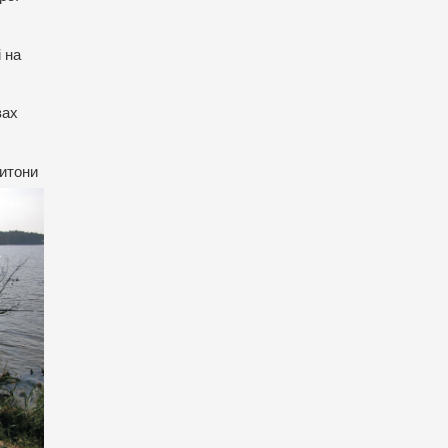
і на
вах
итони