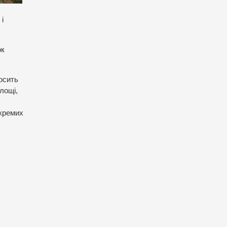
і
ок
осить
лощі,
окремих