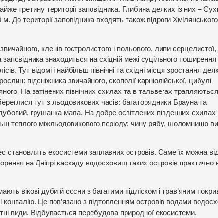
айже третину території заповідника. Глибина деяких із них – Сух
 м. До території заповідника входять також відроги Хмілянського
звичайного, кленів гостролистого і польового, липи серцелистої,
а заповідника знаходиться на східній межі суцільного поширення
лісів. Тут відомі і найбільш північні та східні місця зростання дея
рослин: підсніжника звичайного, скополії карніолійської, цибулі
яного. На затінених північних схилах та в тальвегах трапляються
береглися тут з льодовикових часів: багаторядники Брауна та
дубовий, грушанка мала. На добре освітлених південних схилах
ільш теплого міжльодовикового періоду: чину рябу, шоломницю ви
ес становлять екосистеми заплавних островів. Саме їх можна ві
ворення на Дніпрі каскаду водосховищ таких островів практично 
ають вікові дуби й сосни з багатими підліском і трав’яним покри
т і конвалію. Це пов’язано з підтопленням островів водами водос
тні види. Відбувається перебудова природної екосистеми.