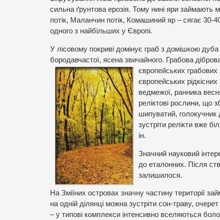
сильна ґрунтова ерозія. Тому нині яри займають м
потік, Маланчин потік, Комашиний яр – сягає 30-40
одного з найбільших у Європі.
У лісовому покриві домінує граб з домішкою дуба 
бородавчастої, ясена звичайного. Грабова дібров
європейських
грабових 
європейських рідкісних 
ведмежої, ранника весн
реліктові рослини, що з
шипуватий, голокучник 
зустріти релікти вже б
ін.
Значний науковий інтер
до еталонних. Після ст
залишилося.
На Зміїних островах значну частину території займ
на одній ділянці можна зустріти сон-траву, очере
– у типові комплекси інтенсивно вселяються боло