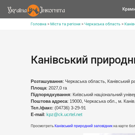
Крам
Головна
>
Міста та регіони
>
Черкаська область
>
Канів
Канівський природн
Розташування
: Черкаська область, Канівський р
Площа
: 2027,0 га
Підпорядкування
: Київський національний уніве
Поштова адреса
: 19000, Черкаська обл., м. Канів
Тел./факс
: (04736) 3-29-91
E-mail
:
kpz@ck.ucrtel.net
Просмотреть
Канівський природний заповідник
на карте бо