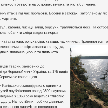
й кількості бувають на островах велика та мала білі чаплі.
нку птахів під час прольотів. Восени в затоках і затопленому ліс
, мартинів.
улі, кабани, лисиці, зайці, борсуки, трапляються лосі. На остро
ожна побачити сліди видри та норки.
на і ставкова, ропуха сіра, квакша, часничниця.
Трапляються тр
сленнішими є ящірки зелена та прудка,
адюка звичайна (чорна та плямиста
 видів тварин, занесених до
 до Червоної книги України, та 175 видів
 Бернською конвенцією.
 Канівського заповідника є одними з
алузей опубліковано понад 3500 наукових
відника з 1968 року ведеться “Літопис
ідділу. На постійних пробних ділянках
та сезонною динамікою рослинного