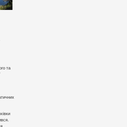
у
ого та
ї
атичних
хівки
ився.
ся