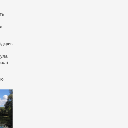
ть
на
відкрив
була
ості
ою