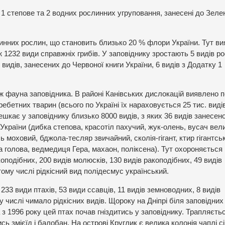
 1 степове та 2 водних рослинних угруповання, занесені до Зеле
динних рослин, що становить близько 20 % флори України. Тут в
ж 1232 види справжніх грибів. У заповіднику зростають 5 видів р
видів, занесених до Червоної книги України, 6 видів з Додатку 1
ж фауна заповідника. В районі Канівських дислокацій виявлено 
ребетних тварин (всього по Україні їх нараховується 25 тис. видів
ешкає у заповіднику близько 8000 видів, з яких 36 видів занесен
 України (дибка степова, красотіл пахучий, жук-олень, вусач вел
 моховий, бджола-тесляр звичайний, сколія-гігант, ктир гігантсь
 голова, ведмедиця Гера, махаон, поліксена). Тут охороняється
оподібних, 200 видів молюсків, 130 видів ракоподібних, 49 видів
тому числі рідкісний вид полідесмус український.
3 види птахів, 53 види ссавців, 11 видів земноводних, 8 видів
му числі чимало рідкісних видів. Щороку на Дніпрі біля заповідних
 з 1996 року цей птах почав гніздитись у заповіднику. Трапляєть
 змієїд і балобан. На острові Круглик є велика колонія чаплі сі