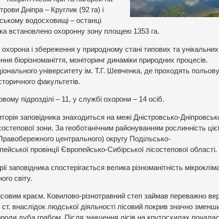
рови Дніпра – Круглик (92 га) і
івському водосховищі – останці
ика встановлено охоронну зону площею 1353 га.
охорона і збереження у природному стані типових та унікальних
ня біорізноманіття, моніторинг динаміки природних процесів.
іонального університету ім. Т.Г. Шевченка, де проходять польов
історичного факультетів.
вому підрозділі – 11, у службі охорони – 14 осіб.
торія заповідника знаходиться на межі Дністровсько-Дніпровськ
состепової зони. За геоботанічним районуванням рослинність ціє
(Правобережного центрального) округу Подільсько-
ейської провінції Європейсько-Сибірської лісостепової області.
ії заповідника спостерігається велика різноманітність мікроклім
ого світу.
ісовим краєм. Ковилово-різнотравний степ займав переважно вер
Х ст. внаслідок людської діяльності лісовий покрив значно зменш
ороди дуба грабом. Після знищення лісів на крутосхилах почала