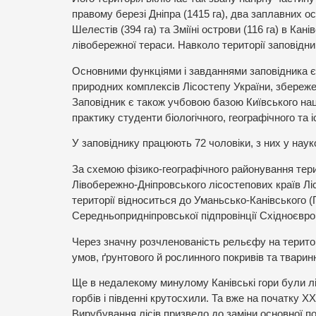
правому березі Дніпра (1415 га), два заплавних ост
Шелестів (394 га) та Зміїні острови (116 га) в Кан
лівобережної тераси. Навколо території заповідн
Основними функціями і завданнями заповідника є 
природних комплексів Лісостепу України, збережен
Заповідник є також учбовою базою Київського нац
практику студенти біологічного, географічного та 
У заповіднику працюють 72 чоловіки, з них у науко
За схемою фізико-географічного районування тери
Лівобережно-Дніпровського лісостепових країв Лі
території відноситься до Уманьсько-Канівського 
Середньопридніпровської підпровінції Східноєвроп
Через значну розчленованість рельєфу на територ
умов, ґрунтового й рослинного покривів та тваринн
Ще в недалекому минулому Канівські гори були л
горбів і південні крутосхили. Та вже на початку Х
Вирубування лісів призвело до заміни основної п