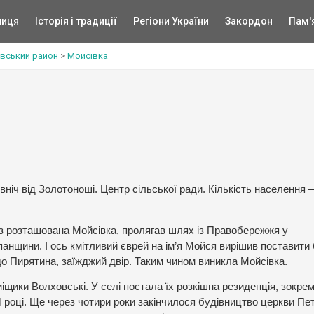
ниця
Історія і традиції
Регіони України
Закордон
Пам'
вський район
>
Мойсівка
вніч від Золотоноші. Центр сільської ради. Кількість населення –
араз розташована Мойсівка, пролягав шлях із Правобережжя у
анщини. І ось кмітливий єврей на ім’я Мойся вирішив поставити 
до Пирятина, заїжджий двір. Таким чином виникла Мойсівка.
іщики Волховські. У селі постала їх розкішна резиденція, зокре
 році. Ще через чотири роки закінчилося будівництво церкви Пет