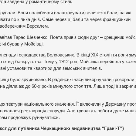
ла зведена у романтичному стилі.
трували. Вони полюбляли влаштовувати величезні бали, на які
ивати по кілька днів. Саме через ці бали та через французький
івобережним Версалем.
завітав Тарас Шевченко. Поета привіз сюди друг – хрещеник мойс
ічі бував у Мойсівці.
анепаду господарства Волховських. В кінці ХІХ століття вони зм
о їх від банкрутства. Тому у 1912 році Мойсівка перейшла у казе
вні установи та квартири для земських вчителів.
івці було зруйновано. В радянські часи викорчували і розорали 
 діяла аж до 60-х років минулого століття. Лише тоді її закрили
рхітектури національного значення. Її включили у Державну про
почалася реставрація споруди. Але тривають роботи дуже мляв
 храм продовжує руйнуватись.
кст для путівника Черкащиною видавництва “Грані-Т”)