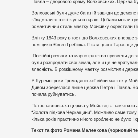
Павла – дворового храму Волховських. Церква бу
Волховські були дуже багаті й завжди це демонс
з’їжджалися гості з усього краю. Ці бали могли тр
романтичний стиль маєтку Мойсівку охрестили Л
Влітку 1843 року в гості до Волховських вперше 
поміщиків Євген Гребінка. Після цього Тарас ще дв
Постійні розваги та марнотратство призвели до з
були розпродати свої землі, але й це не врятувал
власність. В розкішному маєтку розмістили держа
У буремні роки Громадянської війни маєток у Мойс
Дивом збереглася лише церква Петра і Павла. Вона
почала руйнуватись.
Петропавловська церква у Мойсівці є пам’яткою а
“Золота підкова Черкащини”. Можливо саме тому 
кілька років практично нічого зроблено не було і
Текст та фото Романа Маленкова (чорновий те