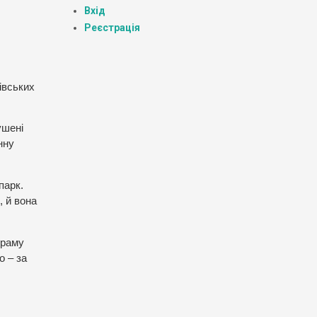
Вхід
Реєстрація
івських
ушені
нну
парк.
, й вона
граму
о – за