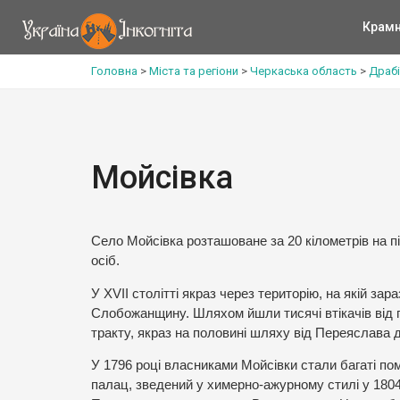
Крам
Головна
>
Міста та регіони
>
Черкаська область
>
Драбі
Мойсівка
Село Мойсівка розташоване за 20 кілометрів на пі
осіб.
У XVII столітті якраз через територію, на якій з
Слобожанщину. Шляхом йшли тисячі втікачів від п
тракту, якраз на половині шляху від Переяслава 
У 1796 році власниками Мойсівки стали багаті пом
палац, зведений у химерно-ажурному стилі у 1804