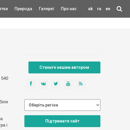
ятки
Природа
Галереї
Про нас
uk
ru
en
Станьте нашим автором
 540
біля
ма
Підтримати сайт
ра і