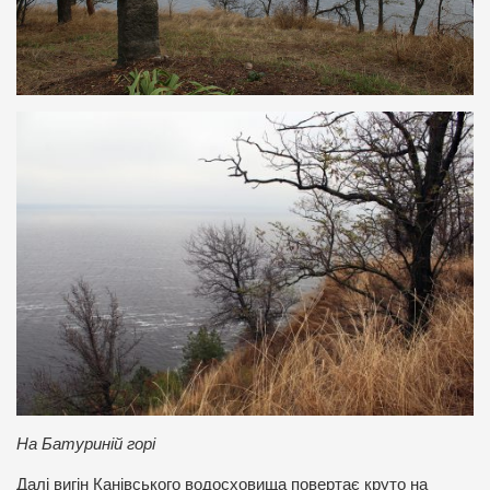
На Батуриній горі
Далі вигін Канівського водосховища повертає круто на