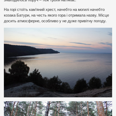
знаходилось поруч – теж трохи натякає.
На горі стоїть кам’яний хрест, начебто на могилі начебто
козака Батури, на честь якого гора і отримала назву. Місце
досить атмосферне, особливо у не дуже привітну погоду.