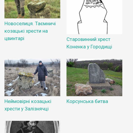
Новоселиця. Таємничі
козацькі хрести на
цвинтарі
Старовинний хрест
Коненка у Городищі
Неймовірні козацькі
Корсунська битва
хрести у Залізнячці