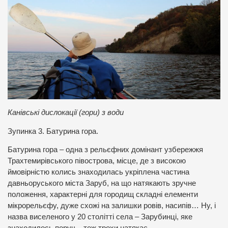
Канівські дислокації (гори) з води
Зупинка 3. Батурина гора.
Батурина гора – одна з рельєфних домінант узбережжя
Трахтемирівського півострова, місце, де з високою
ймовірністю колись знаходилась укріплена частина
давньоруського міста Заруб, на що натякають зручне
положення, характерні для городищ складні елементи
мікрорельєфу, дуже схожі на залишки ровів, насипів… Ну, і
назва виселеного у 20 столітті села – Зарубинці, яке