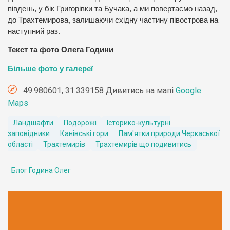
південь, у бік Григорівки та Бучака, а ми повертаємо назад,
до Трахтемирова, залишаючи східну частину півострова на
наступний раз.
Текст та фото Олега Години
Більше фото у галереї
49.980601, 31.339158 Дивитись на мапі
Google
Maps
Ландшафти
Подорожі
Історико-культурні
заповідники
Канівські гори
Пам'ятки природи Черкаської
області
Трахтемирів
Трахтемирів що подивитись
Блог Година Олег