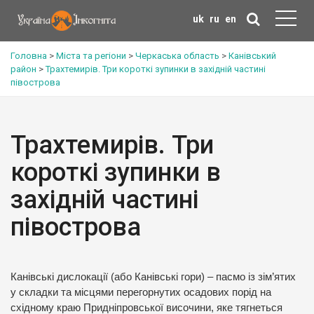
uk
ru
en
Головна
>
Міста та регіони
>
Черкаська область
>
Канівський
район
>
Трахтемирів. Три короткі зупинки в західній частині
півострова
Трахтемирів. Три
короткі зупинки в
західній частині
півострова
Канівські дислокації (або Канівські гори) – пасмо із зім’ятих
у складки та місцями перегорнутих осадових порід на
східному краю Придніпровської височини, яке тягнеться