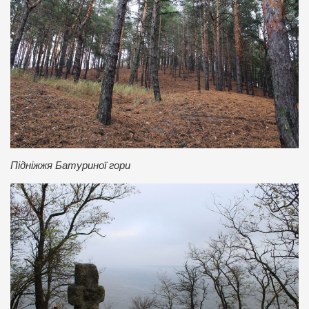
Підніжжя Батуриної гори