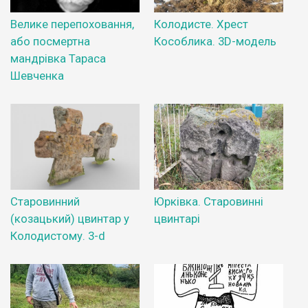
Велике перепоховання,
Колодисте. Хрест
або посмертна
Кособлика. 3D-модель
мандрівка Тараса
Шевченка
Старовинний
Юрківка. Старовинні
(козацький) цвинтар у
цвинтарі
Колодистому. 3-d