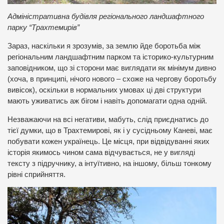
Адміністративна будівля регіонального ландшафтного
парку “Трахтемирів”
Зараз, наскільки я зрозумів, за землю йде боротьба між
регіональним ландшафтним парком та історико-культурним
заповідником, що зі сторони має виглядати як мінімум дивно
(хоча, в принципі, нічого нового – схоже на чергову боротьбу
вивісок), оскільки в нормальних умовах ці дві структури
мають уживатись аж бігом і навіть допомагати одна одній.
Незважаючи на всі негативи, мабуть, слід приєднатись до
тієї думки, що в Трахтемирові, як і у сусідньому Каневі, має
побувати кожен українець. Це місця, при відвідуванні яких
історія якимось чином сама відчувається, не у вигляді
тексту з підручнику, а інтуїтивно, на іншому, більш тонкому
рівні сприйняття.