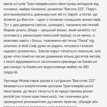
мисів-уступів Трахтемирівського півострова неподалік від
головної, майже билинної, розвилки “Висота 222”. Поруч
розташовувалось давньоруське місто Заруб, а потім, ще
ближче до Висоти – один з головних козацьких монастирів.
Тут є два джерела (звісно, цілющих), таємничо-містичний
Марків шпиль (Марк – грецький монах, який начебто тут
оселився у ранньохристиянський період) та не менш, а
можливо навіть і більш, теаємничо-містична “Лінза” під
шпилем, в якій Скіф дуже не радить ночувати і взагалі
надовго зупинятись. Зовсім поруч тягнеться локальне, але
дуже чітко помітне пасмо довжиною кілька десятків метрів,
з якого відкриваються захоплюючі краєвиди на Канівські
дислокації та Канівське водосховище майже на 360
градусів.
Урочище Монастирок разом із сусідньою “Висотою 222”
вважаються енергетичним центром Трахтемирівського
півострова, до якого тягнуться як представники різних
релігій (не тільки християнської), так і язичники для
проведення різноманітних духовних практик, обрядів або