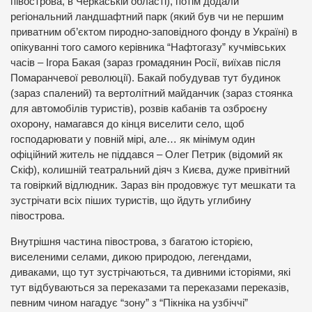
півострова, в Черкаській області), потім додали
регіональний ландшафтний парк (який був чи не першим
приватним об’єктом пиродно-заповідного фонду в Україні) в
опікуванні того самого керівника “Нафтогазу” кучмівських
часів – Ігора Бакая (зараз громадянин Росії, виїхав після
Помаранчевої революції). Бакай побудував тут будинок
(зараз спалений) та вертолітний майданчик (зараз стоянка
для автомобілів туристів), розвів кабанів та озброєну
охорону, намагався до кінця виселити село, щоб
господарювати у повній мірі, але… як мінімум один
офіційний житель не піддався – Олег Петрик (відомий як
Скіф), колишній театральний діяч з Києва, дуже привітний
та говіркий відлюдник. Зараз він продовжує тут мешкати та
зустрічати всіх піших туристів, що йдуть углибину
півострова.
Внутрішня частина півострова, з багатою історією,
виселеними селами, дикою природою, легендами,
диваками, що тут зустрічаються, та дивними історіями, які
тут відбуваються за переказами та переказами переказів,
певним чином нагадує “зону” з “Пікніка на узбіччі”