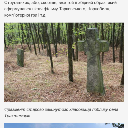
Стругацьких, або, скоріше, вже той її збірний образ, який
сформувався після фільму Тарковського, Чорнобиля,
комп’ютерної гри і т.д.
Фрагмент старого закинутого кладовища поблизу села
Трахтемирів