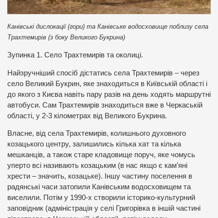
Канівські дислокації (гори) та Канівське водосховище поблизу села
Трахтемирів (з боку Великого Букрина)
Зупинка 1. Село Трахтемирів та околиці.
Найзручніший спосіб дістатись села Трахтемирів – через
село Великий Букрин, яке знаходиться в Київській області і
до якого з Києва навіть пару разів на день ходять маршрутні
автобуси. Сам Трахтемирів знаходиться вже в Черкаській
області, у 2-3 кілометрах від Великого Букрина.
Власне, від села Трахтемирів, колишнього духовного
козацького центру, залишились кілька хат та кілька
мешканців, а також старе кладовище поруч, яке чомусь
уперто всі називають козацьким (в нас якщо є кам’яні
хрести – значить, козацьке). Іншу частину поселення в
радянські часи затопили Канівським водосховищем та
виселили. Потім у 1990-х створили історико-культурний
заповідник (адміністрація у селі Григорівка в іншій частині