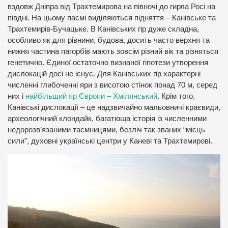
вздовж Дніпра від Трахтемирова на півночі до гирла Росі на
півдні. На цьому пасмі виділяються підняття – Канівське та
Трахтемирів-Бучацьке. В Канівських гір дуже складна,
особливо як для рівнини, будова, досить часто верхня та
нижня частина пагорбів мають зовсім різний вік та різняться
генетично. Єдиної остаточно визнаної гіпотези утворення
дислокацій досі не існує. Для Канівських гір характерні
численні глибоченні яри з висотою стінок понад 70 м, серед
них і
найбільший яр Європи – Хмілянський
. Крім того,
Канівські дислокації – це надзвичайно мальовничі краєвиди,
археологічний клондайк, багатюща історія із численними
недорозв’язаними таємницями, безліч так званих “місць
сили”, духовні українські центри у Каневі та Трахтемирові.