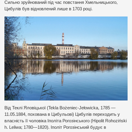
Сильно зруйнований під час повстання Хмельницького,
Цибулів був відновлений лише в 1703 році.
Від Теклі Яловіцької (Tekla Bożeniec-Jełowicka, 1785 —
11.05.1884, похована в Цибульові) Цибулів переходить у
власність її чоловіка Іполіта Рогозінського (Hipolit Rohoziński
h. Leliwa; 1780—1820). Іполіт Рогозінський будує в