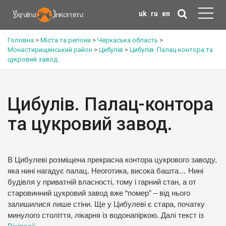
uk
ru
en
Головна
>
Міста та регіони
>
Черкаська область
>
Монастирищенський район
>
Цибулів
>
Цибулів. Палац-контора та
цукровий завод.
Цибулів. Палац-контора
та цукровий завод.
В Цибулеві розміщена прекрасна контора цукрового заводу,
яка нині нагадує палац. Неоготика, висока башта… Нині
будівля у приватній власності, тому і гарний стан, а от
старовинний цукровий завод вже “помер” – від нього
залишилися лише стіни. Ще у Цибулеві є стара, початку
минулого століття, лікарня із водонапіркою. Далі текст із