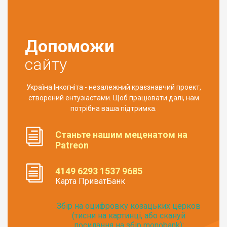
Допоможи
сайту
Україна Інкогніта - незалежний краєзнавчий проект,
створений ентузіастами. Щоб працювати далі, нам
потрібна ваша підтримка.
Станьте нашим меценатом на
Patreon
4149 6293 1537 9685
Карта ПриватБанк
Збір на оцифровку козацьких церков
(тисни на картинці, або скануй
посилання на збір monobank):