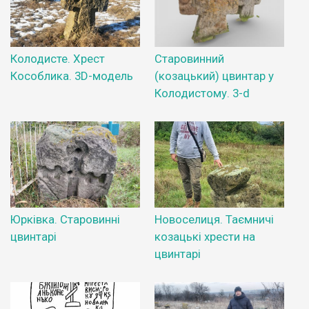
Колодисте. Хрест
Старовинний
Кособлика. 3D-модель
(козацький) цвинтар у
Колодистому. 3-d
Юрківка. Старовинні
Новоселиця. Таємничі
цвинтарі
козацькі хрести на
цвинтарі