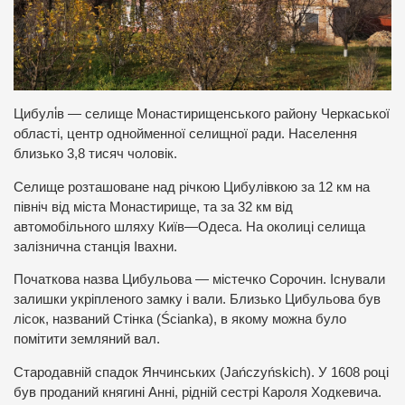
Цибулі́в — селище Монастирищенського району Черкаської
області, центр однойменної селищної ради. Населення
близько 3,8 тисяч чоловік.
Селище розташоване над річкою Цибулівкою за 12 км на
північ від міста Монастирище, та за 32 км від
автомобільного шляху Київ—Одеса. На околиці селища
залізнична станція Івахни.
Початкова назва Цибульова — містечко Сорочин. Існували
залишки укріпленого замку і вали. Близько Цибульова був
лісок, названий Стінка (Ścianka), в якому можна було
помітити земляний вал.
Стародавній спадок Янчинських (Jańczyńskich). У 1608 році
був проданий княгині Анні, рідній сестрі Кароля Ходкевича.