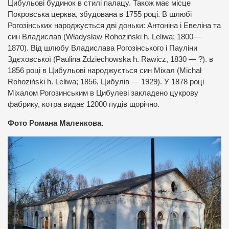
Цибульові будинок в стилі палацу. Також має місце
Покровська церква, збудована в 1755 році. В шлюбі
Рогозінських народжується дві доньки: Антоніна і Евеліна та
син Владислав (Władysław Rohoziński h. Leliwa; 1800—
1870). Від шлюбу Владислава Рогозінського і Пауліни
Здєховської (Paulina Zdziechowska h. Rawicz, 1830 — ?). в
1856 році в Цибульові народжується син Міхал (Michał
Rohoziński h. Leliwa; 1856, Цибулів — 1929). У 1878 році
Міхалом Рогозинським в Цибулеві закладено цукрову
фабрику, котра видає 12000 пудів щорічно.
Фото Романа Маленкова.