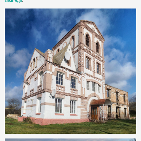
Вікіпедії
.