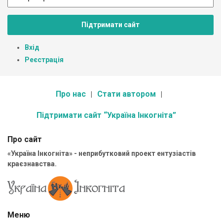
Підтримати сайт
Вхід
Реєстрація
Про нас
Стати автором
Підтримати сайт “Україна Інкогніта”
Про сайт
«Україна Інкогніта» - неприбутковий проект ентузіастів
краєзнавства.
Меню