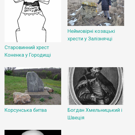
Неймовірні козацькі
хрести у Залізнячці
Старовинний хрест
Коненка у Городищі
Корсунська битва
Богдан Хмельницький і
Швеція