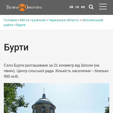
uk
ru
en
Головна
>
Міста та регіони
>
Черкаська область
>
Шполянський
район
>
Бурти
Бурти
Cело Бурти розташоване за 21 кілометр від Шполи (на
північ). Центр сільської ради. Кількість населення – близько
900 осіб.