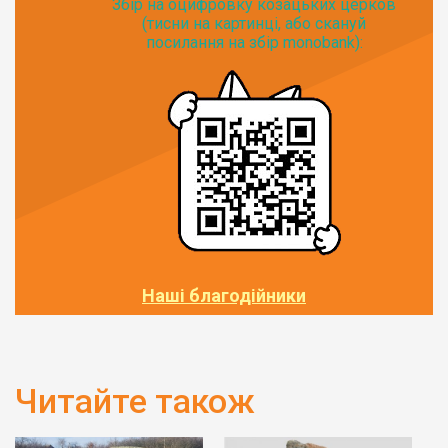
Збір на оцифровку козацьких церков
(тисни на картинці, або скануй
посилання на збір monobank):
Наші благодійники
Читайте також