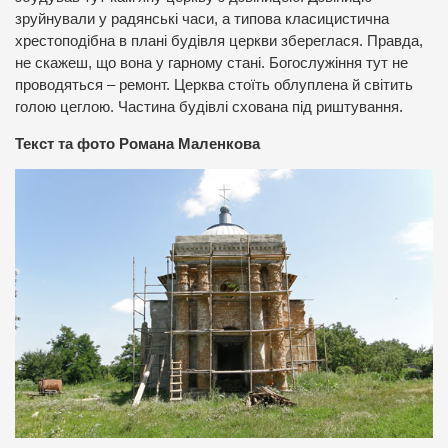
зруйнували у радянські часи, а типова класицистична
хрестоподібна в плані будівля церкви збереглася. Правда,
не скажеш, що вона у гарному стані. Богослужіння тут не
проводяться – ремонт. Церква стоїть облуплена й світить
голою цеглою. Частина будівлі схована під риштування.
Текст та фото Романа Маленкова