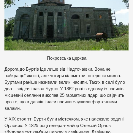
Покровська церква
Дорога до Буртів іде лише від Надточаївки. Вона не
найкращої якості, але чотири кілометри потерпіти можна.
Буртами раніше називали великі насипи. Таких в селі було
два – звідси і назва Бурти. У 1862 році в одному із насипів
місцевий селянин викопав 25 гарматних ядер, що свідчить
про те, що в давніші часи насипи служили фортечними
валами.
У ХІХ столітті Бурти були містечком, яке належало родині
Орлових. У 1829 році генерал-майор Олексій Орлов
збудував тут кам’яну церкву з дзвіницею. Дзвіницю