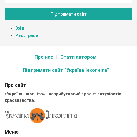
Підтримати сайт
Вхід
Реєстрація
Про нас
Стати автором
Підтримати сайт “Україна Інкогніта”
Про сайт
«Україна Інкогніта» - неприбутковий проект ентузіастів
краєзнавства.
Меню