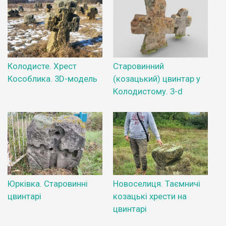
Колодисте. Хрест
Старовинний
Кособлика. 3D-модель
(козацький) цвинтар у
Колодистому. 3-d
Юрківка. Старовинні
Новоселиця. Таємничі
цвинтарі
козацькі хрести на
цвинтарі