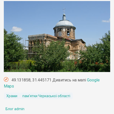
49.131858, 31.445171 Дивитись на мапі
Google
Maps
Храми
пам'ятки Черкаської області
Блог admin