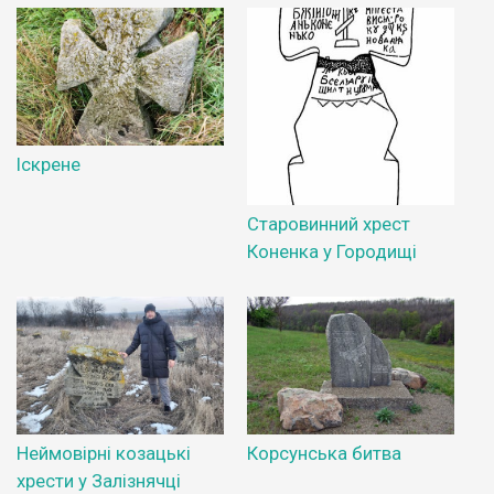
Іскрене
Старовинний хрест
Коненка у Городищі
Неймовірні козацькі
Корсунська битва
хрести у Залізнячці