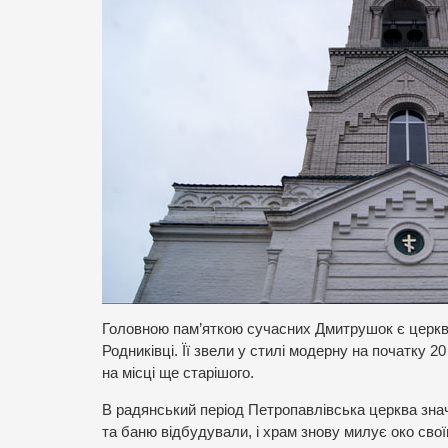
Головною пам’яткою сучасних Дмитрушок є церква
Родниківці. Її звели у стилі модерну на початку 20
на місці ще старішого.
В радянський період Петропавлівська церква знач
та баню відбудували, і храм знову милує око сво