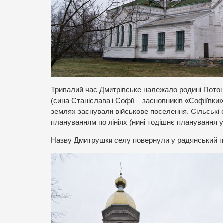
Тривалий час Дмитрівське належало родині Потоц
(сина Станіслава і Софії – засновників «Софіївки
землях заснували військове поселення. Сільські с
плануванням по лініях (нині тодішнє планування у
Назву Дмитрушки селу повернули у радянський п