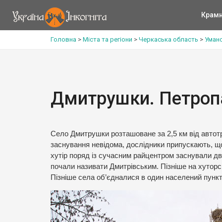
Крам
Головна
>
Міста та регіони
>
Черкаська область
>
Уманс
Дмитрушки. Петроп
Село Дмитрушки розташоване за 2,5 км від автотрас
заснування невідома, дослідники припускають, що 
хутір поряд із сучасним райцентром заснували два
почали називати Дмитрівським. Пізніше на хутор
Пізніше села об’єдналися в один населений пункт 