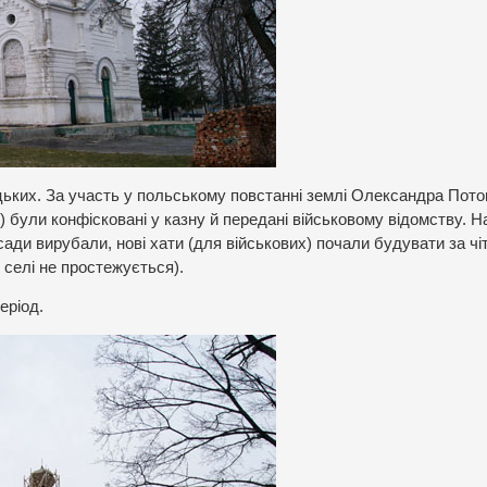
ьких. За участь у польському повстанні землі Олександра Пото
») були конфісковані у казну й передані військовому відомству. Н
ади вирубали, нові хати (для військових) почали будувати за чі
 селі не простежується).
еріод.