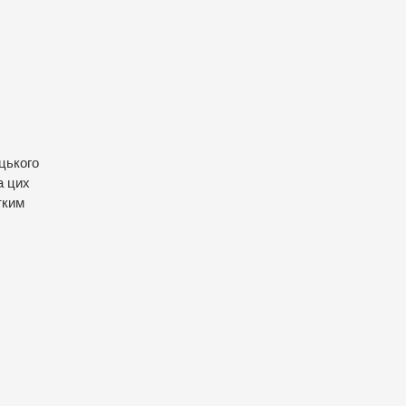
цького
а цих
тким