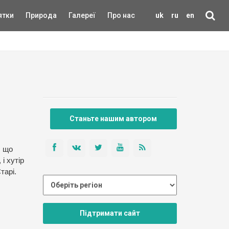
ятки
Природа
Галереї
Про нас
uk
ru
en
Станьте нашим автором
, що
і хутір
тарі.
Підтримати сайт