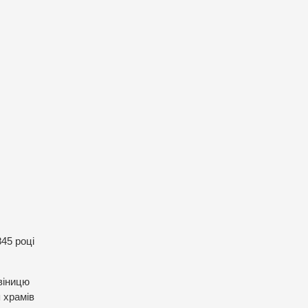
845 році
віницю
 храмів