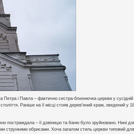
 Петра і Павла – фактично сестра-близнючка церкви у сусідній
 століття. Раніше на її місці стояв дерев’яний храм, зведений у 1
но постраждала – її дзвіницю та баню було зруйновано. Нині дз
їми стрункими обрисами. Хоча загалом стиль церкви типовий для