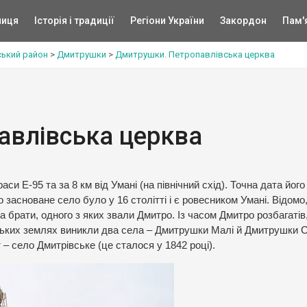
ниця
Історія і традиції
Регіони України
Закордон
Пам'
ький район
>
Дмитрушки
>
Дмитрушки. Петропавлівська церква
авлівська церква
и Е-95 та за 8 км від Умані (на північний схід). Точна дата його
засноване село було у 16 столітті і є ровесником Умані. Відомо
 брати, одного з яких звали Дмитро. Із часом Дмитро розбагатів, 
ських землях виникли два села – Дмитрушки Малі й Дмитрушки С
– село Дмитрівське (це сталося у 1842 році).