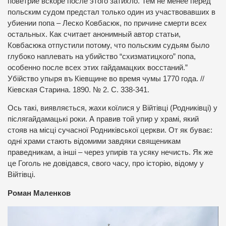
поветрие вскоре после этого затихло. Тем не менее перед
польским судом предстал только один из участвовавших в
убиении попа – Леско Ковбасюк, по причине смерти всех
остальных. Как считает анонимный автор статьи,
Ковбасюка отпустили потому, что польским судьям было
глубоко наплевать на убийство “схизматицкого” попа,
особенно после всех этих гайдамацких восстаний.”
Убійство упыря въ Кіевщине во время чумы 1770 года. //
Кiевская Старина. 1890. № 2. С. 338-341.
Ось такі, виявляється, жахи коїлися у Війтівці (Родниківці) у
післягайдамацькі роки. А правив той упир у храмі, який
стояв на місці сучасної Родниківської церкви. От як буває:
одні храми стають відомими завдяки священикам
праведникам, а інші – через упирів та усяку нечисть. Як же
це Гоголь не довідався, свого часу, про історію, відому у
Війтівці.
Роман Маленков