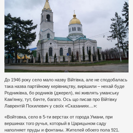
До 1946 року село мало назву Війтівка, але не сподобалась
така назва партійному керівництву, вирішили – нехай буде
Родниківка, бо родників (джерел), які живлять уманську
Кам’янку, тут, бачте, багато. Ось що писав про Війтівку
Лаврентій Похилевич у своїх «Сказаниях…»:
«Войтовка, село в 5-ти верстах от города Умани, при
вершинах того ручья, который в Царицыном саду
наполняет пруды и фонтаны. Жителей обоего пола 921.