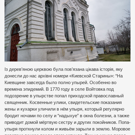
Із дерев’яною церквою була пов’язана цікава історія, яку
донесли до нас архівні номери «Киевской Старины»: “На
Киевщине завсегда было полно упырей. Особенно во
времена эпидемий. В 1770 году в селе Войтовка под
подозрение в упырстве попал приходской православный
священник. Косвенные улики, свидетельские показания
жены и кухарки уличили в нём упыря, который регулярно
бродит ночами по селу и “надыхуе” в окна болезни, а также
приводит домой мёртвую сестру и других покойников. Попа-
упыря проткнули колом и живьём зарыли в землю. Моровое