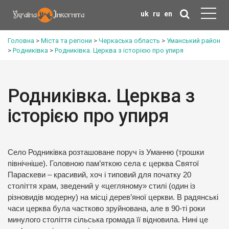
uk
ru
en
Головна
>
Міста та регіони
>
Черкаська область
>
Уманський район
>
Родниківка
>
Родниківка. Церква з історією про упиря
Родниківка. Церква з
історією про упиря
Село Родниківка розташоване поруч із Уманню (трошки
північніше). Головною пам’яткою села є церква Святої
Параскеви – красивий, хоч і типовий для початку 20
століття храм, зведений у «цегляному» стилі (один із
різновидів модерну) на місці дерев’яної церкви. В радянські
часи церква була частково зруйнована, але в 90-ті роки
минулого століття сільська громада її відновила. Нині це