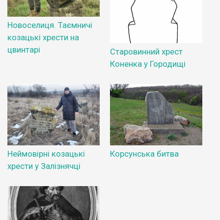
Новоселиця. Таємничі
козацькі хрести на
цвинтарі
Старовинний хрест
Коненка у Городищі
Неймовірні козацькі
Корсунська битва
хрести у Залізнячці