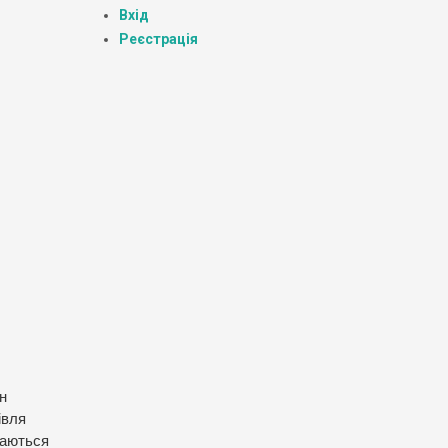
Вхід
Реєстрація
н
івля
чаються