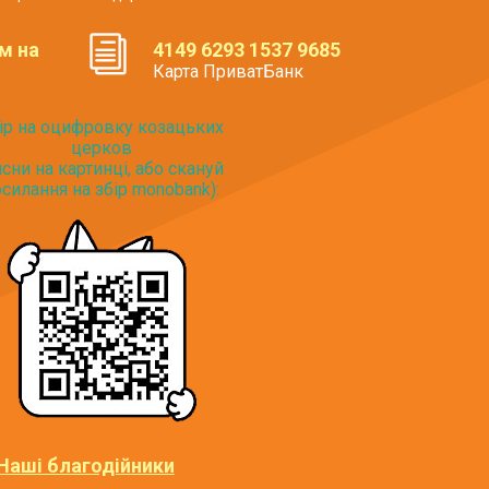
м на
4149 6293 1537 9685
Карта ПриватБанк
ір на оцифровку козацьких
церков
исни на картинці, або скануй
силання на збір monobank):
Наші благодійники