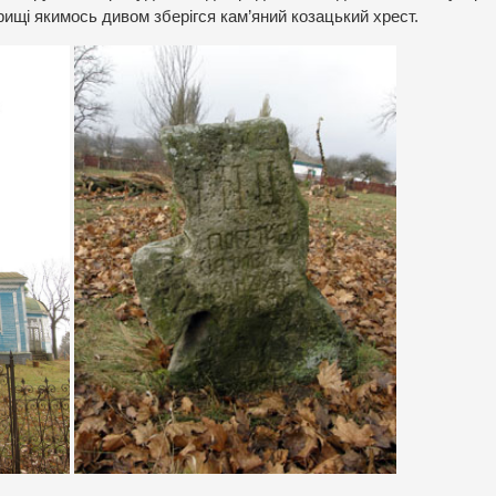
рищі якимось дивом зберігся кам’яний козацький хрест.