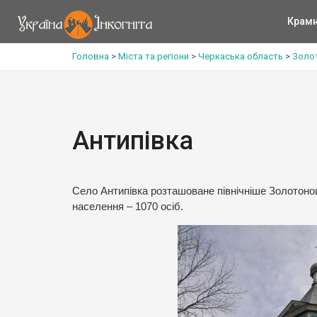
Крам
Головна
>
Міста та регіони
>
Черкаська область
>
Золот
Антипівка
Село Антипівка розташоване північніше Золотонош
населення – 1070 осіб.