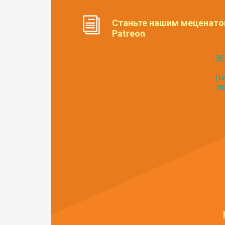
Станьте нашим меценато
Patreon
Зб
(т
по