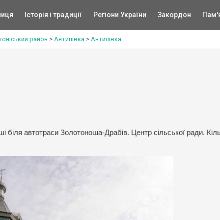
ниця
Історія і традиції
Регіони України
Закордон
Пам'
оніський район
>
Антипівка
>
Антипівка
і біля автотраси Золотоноша-Драбів. Центр сільської ради. Кіль