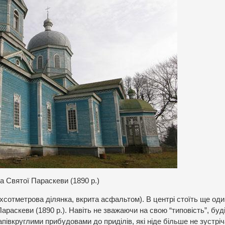
а Святої Параскеви (1890 р.)
охсотметрова ділянка, вкрита асфальтом). В центрі стоїть ще оди
Параскеви (1890 р.). Навіть не зважаючи на свою “типовість”, буд
півкруглими прибудовами до приділів, які ніде більше не зустрі