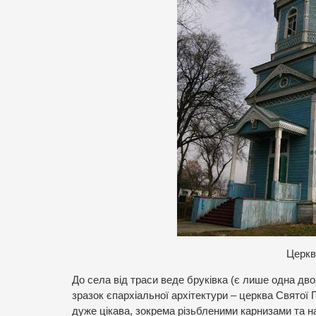
Церкв
До села від траси веде бруківка (є лише одна дв
зразок єпархіальної архітектури – церква Святої 
дуже цікава, зокрема різьбленими карнизами та на