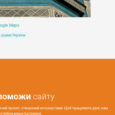
ogle Maps
 храми України
поможи
сайту
авчий проект, створений ентузіастами. Щоб працювати далі, нам
отрібна ваша підтримка.