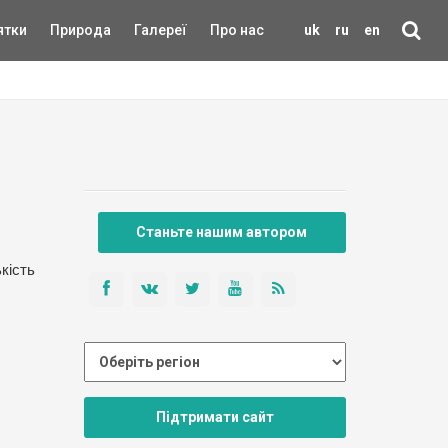
ятки
Природа
Галереї
Про нас
uk
ru
en
Станьте нашим автором
кість
Підтримати сайт