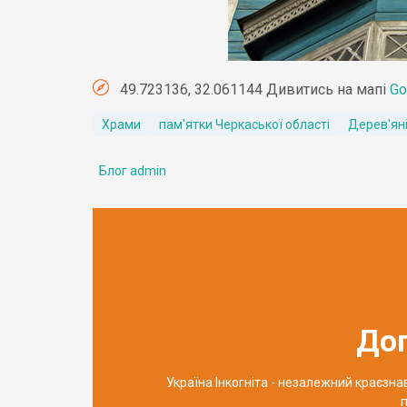
49.723136, 32.061144 Дивитись на мапі
Go
Храми
пам'ятки Черкаської області
Дерев'яні
Блог admin
До
Україна Інкогніта - незалежний краєзн
п