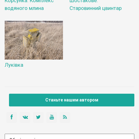
Корсунка. Комплекс
Шостакове.
водяного млина
Старовинний цвинтар
Луківка
Станьте нашим автором