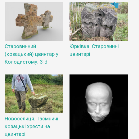
Старовинний
Юрківка. Старовинні
(козацький) цвинтар у
цвинтарі
Колодистому. 3-d
Новоселиця. Таємничі
козацькі хрести на
цвинтарі