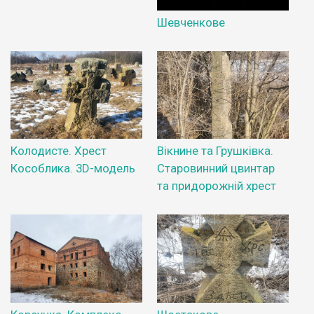
Шевченкове
Колодисте. Хрест
Вікнине та Грушківка.
Кособлика. 3D-модель
Старовинний цвинтар
та придорожній хрест