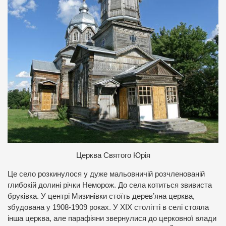
Церква Святого Юрія
Це село розкинулося у дуже мальовничій розчленованій
глибокій долині річки Неморож. До села котиться звивиста
бруківка. У центрі Мизинівки стоїть дерев’яна церква,
збудована у 1908-1909 роках. У ХІХ столітті в селі стояла
інша церква, але парафіяни звернулися до церковної влади