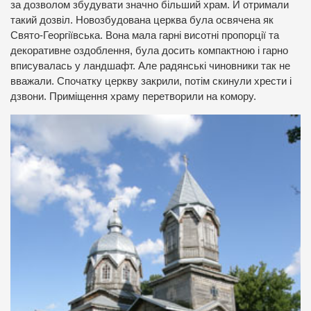
за дозволом збудувати значно більший храм. Й отримали
такий дозвіл. Новозбудована церква була освячена як
Свято-Георгіївська. Вона мала гарні висотні пропорції та
декоративне оздоблення, була досить компактною і гарно
вписувалась у ландшафт. Але радянські чиновники так не
вважали. Спочатку церкву закрили, потім скинули хрести і
дзвони. Приміщення храму перетворили на комору.