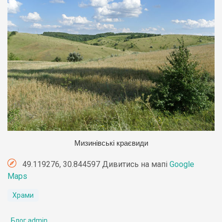
Мизинівські краєвиди
49.119276, 30.844597 Дивитись на мапі
Google
Maps
Храми
Блог admin