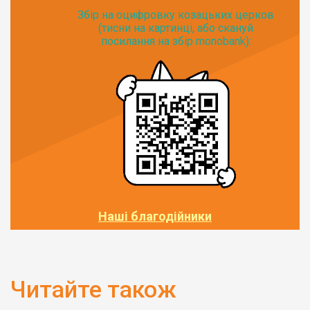
Збір на оцифровку козацьких церков
(тисни на картинці, або скануй
посилання на збір monobank):
Наші благодійники
Читайте також