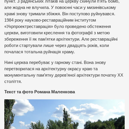
пункт. З радянських літаків на церкву скинули п’ять бомб,
але жодна не влучила. У повоєнні часи у мизинівському
храмі знову тримали збіжжя. Він поступово руйнувався.
1984 року науково-реставраційним інститутом
«Укрпроектреставрація» було проведено обстеження
церкви, виготовили креслення та фотографії з метою
збереження її як пам’ятки архітектури. Але реставраційні
роботи стартували лише через двадцять років, коли
почалася тотальна руйнація храму.
Нині церква перебуває у гарному стані. Вона знову
перетворилася на архітектурну окрасу краю та
монументальну пам’ятку дерев’яної архітектури початку ХХ
століття.
Текст та фото Романа Маленкова