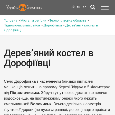
uk
ru
en
Головна
>
Міста та регіони
>
Тернопільська область
>
Підволочиський район
>
Дорофіївка
>
Дерев’яний костел в
Дорофіївці
Дерев’яний костел в
Дорофіївці
Село
Дорофіївка
з населенням близько півтисячі
мешканців лежить на правому березі
Збруча
в 5 кілометрах
від
Підволочиська
. Збруч тут утворює достатньо велике
водосховище, на протилежному березі якого лежить
хмельницький
Волочиськ
. Всього декілька кілометрів
ґрунтової дороги (не дуже страшної, до речі) варто проїхати