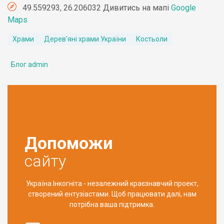
49.559293, 26.206032 Дивитись на мапі
Google
Maps
Храми
Дерев'яні храми України
Костьоли
Блог admin
Допоможи
сайту
Україна Інкогніта - незалежний краєзнавчий проект,
створений ентузіастами. Щоб працювати далі, нам
потрібна ваша підтримка.