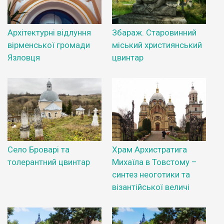
Архітектурні відлуння
Збараж. Старовинний
вірменської громади
міський християнський
Язловця
цвинтар
Село Броварі та
Храм Архистратига
толерантний цвинтар
Михаїла в Товстому –
синтез неоготики та
візантійської величі