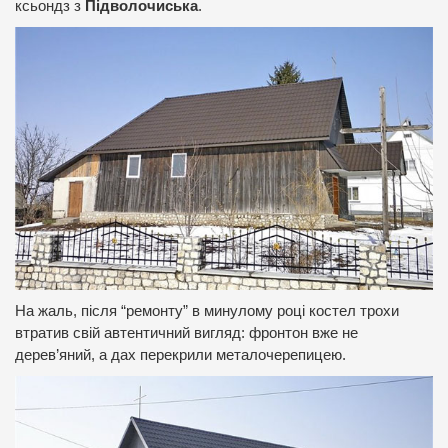
ксьондз з
Підволочиська
.
На жаль, після “ремонту” в минулому році костел трохи
втратив свій автентичний вигляд: фронтон вже не
дерев’яний, а дах перекрили металочерепицею.