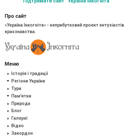
Підтримати сайт “Україна Інкогніта”
Про сайт
«Україна Інкогніта» - неприбутковий проект ентузіастів
краєзнавства.
Меню
Історія і традиції
Регіони України
Тури
Пам'ятки
Природа
Блог
Галереї
Відео
Закордон