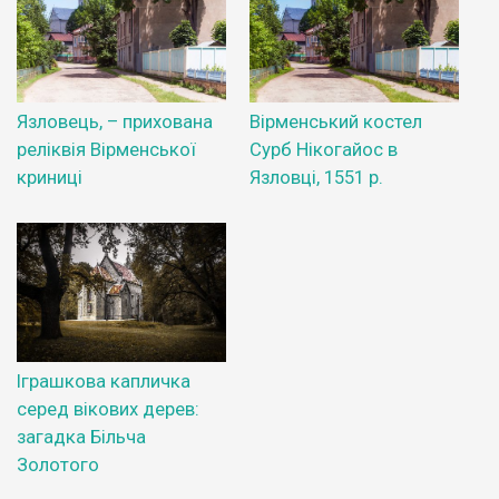
Язловець, – прихована
Вірменський костел
реліквія Вірменської
Сурб Нікогайос в
криниці
Язловці, 1551 р.
Іграшкова капличка
серед вікових дерев:
загадка Більча
Золотого