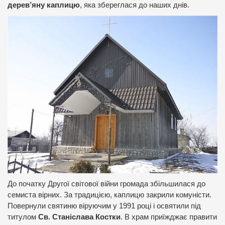
дерев’яну каплицю
, яка збереглася до наших днів.
До початку Другої світової війни громада збільшилася до
семиста вірних. За традицією, каплицю закрили комуністи.
Повернули святиню віруючим у 1991 році і освятили під
титулом
Св. Станіслава Костки
. В храм приїжджає правити