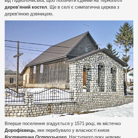
від Підволочиська, щоб побачити єдиний на Тернопіллі
дерев’яний костел
. Ще в селі є симпатична церква з
дерев’яною дзвіницею.
Вперше поселення згадується у 1571 році, як містечко
Дорофієвець
, яке перебувало у власності князя
Костянтина Острозького
. Наступного року новому