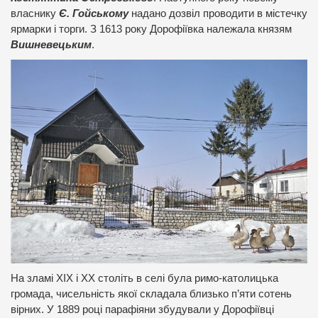
власнику
Є. Гойському
надано дозвіл проводити в містечку
ярмарки і торги. З 1613 року Дорофіївка належала князям
Вишневецьким
.
На зламі ХІХ і ХХ століть в селі була римо-католицька
громада, чисельність якої складала близько п’яти сотень
вірних. У 1889 році парафіяни збудували у Дорофіївці