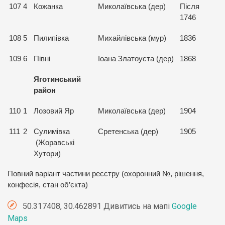
107
4
Кожанка
Миколаївська (дер)
Після
1746
108
5
Пилипівка
Михайлівська (мур)
1836
109
6
Півні
Іоана Златоуста (дер)
1868
Яготинський
район
110
1
Лозовий Яр
Миколаївська (дер)
1904
111
2
Сулимівка
Сретенська (дер)
1905
(Жоравські
Хутори)
Повний варіант частини реєстру (охоронний №, рішення,
конфесія, стан об’єкта)
50.317408, 30.462891 Дивитись на мапі
Google
Maps