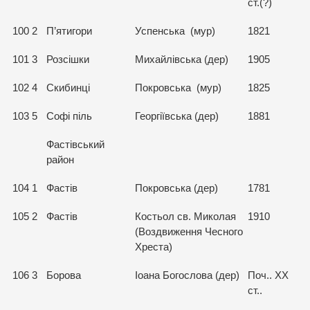
ст.(?)
100
2
П’ятигори
Успенська (мур)
1821
101
3
Розсішки
Михайлівська (дер)
1905
102
4
Скибинці
Покровська (мур)
1825
103
5
Софі піль
Георгіївська (дер)
1881
Фастівський
район
104
1
Фастів
Покровська (дер)
1781
105
2
Фастів
Костьол св. Миколая
1910
(Воздвиження Чесного
Хреста)
106
3
Борова
Іоана Богослова (дер)
Поч.. ХХ
ст..