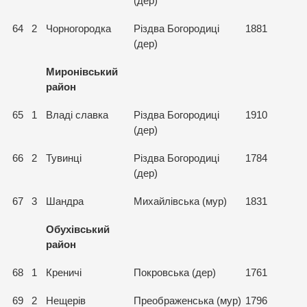
(дер)
64
2
Чорногородка
Різдва Богородиці
1881
(дер)
Миронівський
район
65
1
Владі славка
Різдва Богородиці
1910
(дер)
66
2
Тувинці
Різдва Богородиці
1784
(дер)
67
3
Шандра
Михайлівська (мур)
1831
Обухівський
район
68
1
Креничі
Покровська (дер)
1761
69
2
Нещерів
Преображенська (мур)
1796