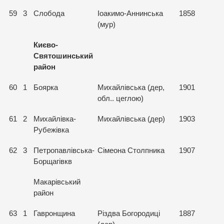
59
3
Слобода
Іоакимо-Аннинська
1858
(мур)
Києво-
Святошинський
район
60
1
Боярка
Михайлівська (дер,
1901
обл.. цеглою)
61
2
Михайлівка-
Михайлівська (дер)
1903
Рубежівка
62
3
Петропавлівська-
Сімеона Столпника
1907
Борщагівкв
Макарівський
район
63
1
Гавронщина
Різдва Богородиці
1887