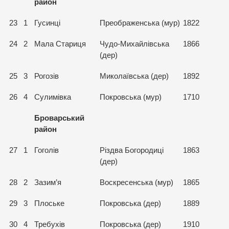
район
23
1
Гусинці
Преображенська (мур)
1822
24
2
Мала Стариця
Чудо-Михайлівська
1866
(дер)
25
3
Рогозів
Миколаївська (дер)
1892
26
4
Сулимівка
Покровська (мур)
1710
Броварський
район
27
1
Гоголів
Різдва Богородиці
1863
(дер)
28
2
Зазим’я
Воскресенська (мур)
1865
29
3
Плоське
Покровська (дер)
1889
30
4
Требухів
Покровська (дер)
1910