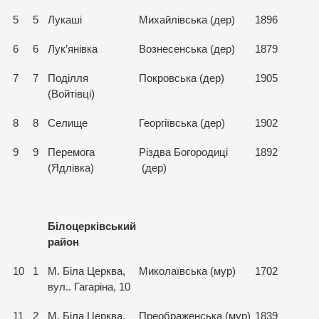
5
5
Лукаші
Михайлівська (дер)
1896
6
6
Лук’янівка
Вознесенська (дер)
1879
7
7
Поділля
Покровська (дер)
1905
(Войтівці)
8
8
Селище
Георгіївська (дер)
1902
9
9
Перемога
Різдва Богородиці
1892
(Ядлівка)
(дер)
Білоцерківський
район
10
1
М. Біла Церква,
Миколаївська (мур)
1702
вул.. Гагаріна, 10
11
2
М. Біла Церква,
Преображенська (мур)
1839