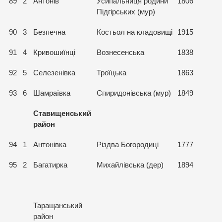
89
2
Антонів
Усипальниця родини
1806
Підгірських (мур)
90
3
Безпечна
Костьол на кладовищі
1915
91
4
Кривошиїнці
Вознесенська
1838
92
5
Селезенівка
Троїцька
1863
93
6
Шамраївка
Спиридонівська (мур)
1849
Ставищенський
район
94
1
Антонівка
Різдва Богородиці
1777
95
2
Багатирка
Михайлівська (дер)
1894
Таращанський
район