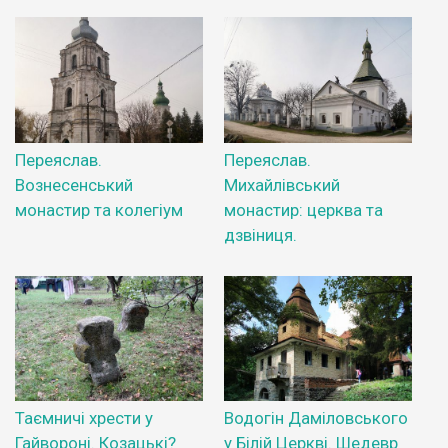
Переяслав.
Переяслав.
Вознесенський
Михайлівський
монастир та колегіум
монастир: церква та
дзвіниця.
Таємничі хрести у
Водогін Даміловського
Гайвороні. Козацькі?
у Білій Церкві. Шедевр