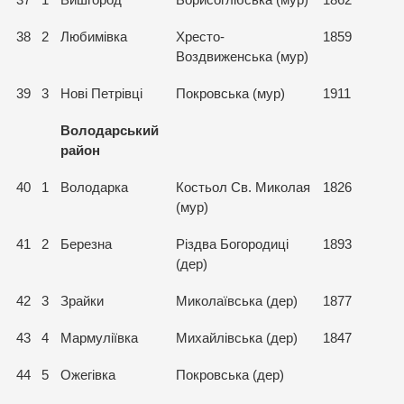
37
1
Вишгород
Борисоглібська (мур)
1862
38
2
Любимівка
Хресто-
1859
Воздвиженська (мур)
39
3
Нові Петрівці
Покровська (мур)
1911
Володарський
район
40
1
Володарка
Костьол Св. Миколая
1826
(мур)
41
2
Березна
Різдва Богородиці
1893
(дер)
42
3
Зрайки
Миколаївська (дер)
1877
43
4
Мармуліївка
Михайлівська (дер)
1847
44
5
Ожегівка
Покровська (дер)