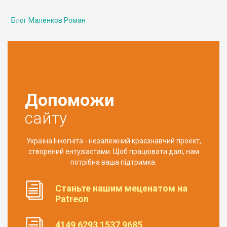
Блог Маленков Роман
Допоможи
сайту
Україна Інкогніта - незалежний краєзнавчий проект,
створений ентузіастами. Щоб працювати далі, нам
потрібна ваша підтримка.
Станьте нашим меценатом на
Patreon
4149 6293 1537 9685