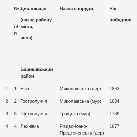
№
Дислокація
Назва споруди
Рік
(назва району,
побудови
п/
міста,
п
села)
Баришівський
район
1
1
Бзів
Миколаївська (дер)
1863
2
2
Гостролуччя
Миколаївська (мур)
1834
3
3
Гостролуччя
Троїцька (мур)
1786
4
4
Лехнівка
Різдво-Іоано-
1877
Предтеченська (дер)