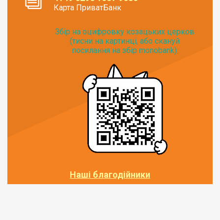
Карта ПриватБанк
Збір на оцифровку козацьких церков
(тисни на картинці, або скануй
посилання на збір monobank):
Наші благодійники