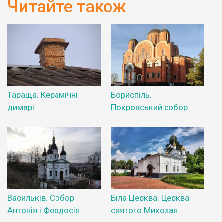
Читайте також
Тараща. Керамічні
Бориспіль.
димарі
Покровський собор
Васильків. Собор
Біла Церква. Церква
Антонія і Феодосія
святого Миколая