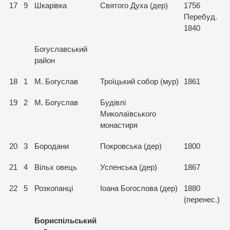
17
9
Шкарiвка
Святого Духа (дер)
1756
Перебуд.
1840
Богуславський
район
18
1
М. Богуслав
Троїцький собор (мур)
1861
19
2
М. Богуслав
Будівлі
Миколаївського
монастиря
20
3
Бородани
Покровська (дер)
1800
21
4
Вільх овець
Успенська (дер)
1867
22
5
Розкопанці
Іоана Богослова (дер)
1880
(перенес.)
Бориспільський