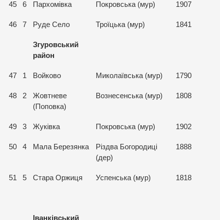
45
6
Пархомівка
Покровська (мур)
1907
46
7
Руде Село
Троїцька (мур)
1841
Згуровський
район
47
1
Войково
Миколаївська (мур)
1790
48
2
Жовтневе
Вознесенська (мур)
1808
(Поповка)
49
3
Жуківка
Покровська (мур)
1902
50
4
Мала Березянка
Різдва Богородиці
1888
(дер)
51
5
Стара Оржиця
Успенська (мур)
1818
Іванківський