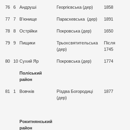
76
6
Андруші
Георгієвська (дер)
1858
77
7
В’юнище
Параскевська (дер)
1891
78
8
Острійки
Покровська (дер)
1650
79
9
Пищики
Трьохсвятительська
Після
(дер)
1745
80
10
Сухий Яр
Покровська (дер)
1774
Поліський
район
81
1
Вовчків
Різдва Богородиці
1877
(дер)
Рокитнянський
район