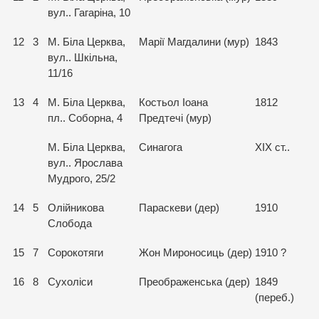
вул.. Гагаріна, 10
12
3
М. Біла Церква,
Марії Магдалини (мур)
1843
вул.. Шкільна,
11/16
13
4
М. Біла Церква,
Костьол Іоана
1812
пл.. Соборна, 4
Предтечі (мур)
М. Біла Церква,
Синагога
ХІХ ст..
вул.. Ярослава
Мудрого, 25/2
14
5
Олійникова
Параскеви (дер)
1910
Слобода
15
7
Сорокотяги
Жон Мироносиць (дер)
1910 ?
16
8
Сухоліси
Преображенська (дер)
1849
(переб.)