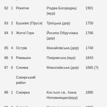
82
1
Рокитне
Різдва Богородиці
1901
(мур)
83
2
Бушеве (Пруси)
Троїцька (дер)
1750
84
3
Житні Гори
Йосипа Обручника
1766
(дер)
85
4
Острів
Михайлівська (дер)
1740
86
5
Ромашки
Покровська (мур)
1843
87
6
Синява
Миколаївська (дер)
1665 (?)
Сквирський
район
88
1
Сквирка
Костьол св.. Іоана
1885
Непомнящаго(мур)