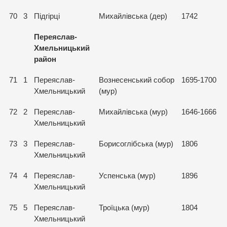
70
3
Підгірці
Михайлівська (дер)
1742
Переяслав-
Хмельницький
район
71
1
Переяслав-
Вознесенський собор
1695-1700
Хмельницький
(мур)
72
2
Переяслав-
Михайлівська (мур)
1646-1666
Хмельницький
73
3
Переяслав-
Борисоглібська (мур)
1806
Хмельницький
74
4
Переяслав-
Успенська (мур)
1896
Хмельницький
75
5
Переяслав-
Троїцька (мур)
1804
Хмельницький