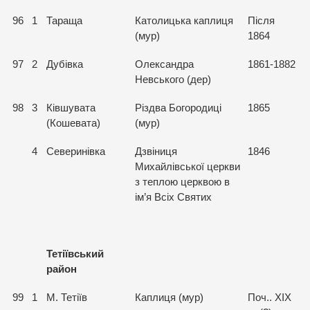
96
1
Тараща
Католицька каплиця
Після
(мур)
1864
97
2
Дубівка
Олександра
1861-1882
Невського (дер)
98
3
Ківшувата
Різдва Богородиці
1865
(Кошевата)
(мур)
4
Северинівка
Дзвіниця
1846
Михайлівської церкви
з теплою церквою в
ім’я Всіх Святих
Тетіївський
район
99
1
М. Тетіїв
Каплиця (мур)
Поч.. ХІХ