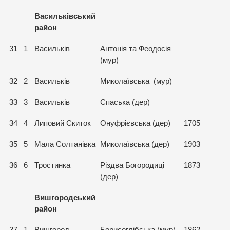
Васильківський
район
31
1
Васильків
Антонія та Феодосія
(мур)
32
2
Васильків
Миколаївська (мур)
33
3
Васильків
Спаська (дер)
34
4
Липовий Скиток
Онуфрієвська (дер)
1705
35
5
Мала Солтанівка
Миколаївська (дер)
1903
36
6
Тростинка
Різдва Богородиці
1873
(дер)
Вишгородський
район