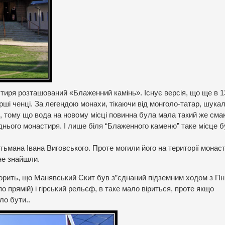
астиря розташований «Блаженний камінь». Існує версія, що ще в 
рші ченці. За легендою монахи, тікаючи від монголо-татар, шука
и, тому що вода на новому місці повинна була мала такий же смак
днього монастиря. І лише біля “Блаженного каменю” таке місце 
тьмана Івана Виговського. Проте могили його на території монас
 не знайшли.
ворить, що Манявський Скит був з”єднаний підземним ходом з Пн
о прямій) і гірський рельєф, в таке мало віриться, проте якщо
ло бути..