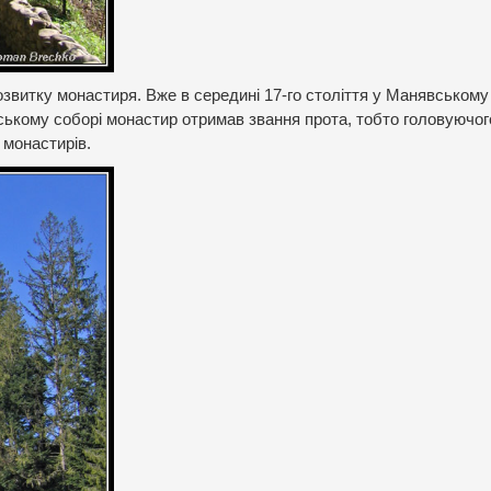
озвитку монастиря. Вже в середині 17-го століття у Манявському
вському соборі монастир отримав звання прота, тобто головуючог
 монастирів.