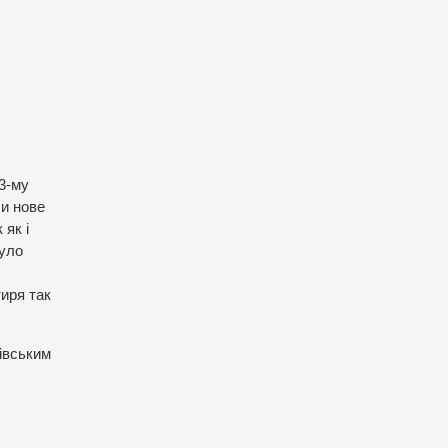
13-му
ли нове
 як і
було
тиря так
івським