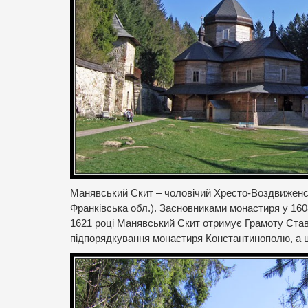
Манявський Скит – чоловічий Хресто-Воздвиженсь
Франківська обл.). Засновниками монастиря у 160
1621 році Манявський Скит отримує Грамоту Ставр
підпорядкування монастиря Константинополю, а це