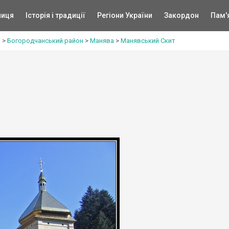
ниця
Історія і традиції
Регіони України
Закордон
Пам'
ь
>
Богородчанський район
>
Манява
>
Манявський Скит