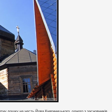
ятну дошку на честь Йова Княгиницького, одного з засновників