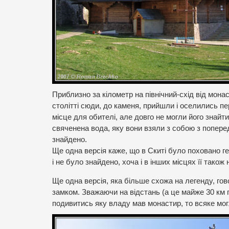
Приблизно за кілометр на північний-схід від мон
столітті сюди, до каменя, прийшли і оселились пе
місце для обителі, але довго не могли його знайт
свяченена вода, яку вони взяли з собою з попере
знайдено.
Ще одна версія каже, що в Скиті було поховано ге
і не було знайдено, хоча і в інших місцях її також
Ще одна версія, яка більше схожа на легенду, го
замком. Зважаючи на відстань (а це майже 30 км п
подивитись яку владу мав монастир, то всяке мог