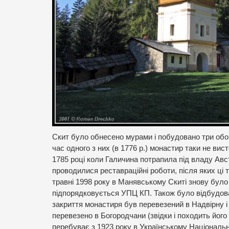
Скит було обнесено мурами і побудовано три обор
час одного з них (в 1776 р.) монастир таки не ви
1785 році коли Галичина потрапила під владу Авст
проводилися реставраційні роботи, після яких ці 
травні 1998 року в Манявському Скиті знову бул
підпорядковується УПЦ КП. Також було відбудов
закриття монастиря був перевезений в Надвірну і 
перевезено в Богородчани (звідки і походить його 
перебуває з 1923 року в Українському Національн