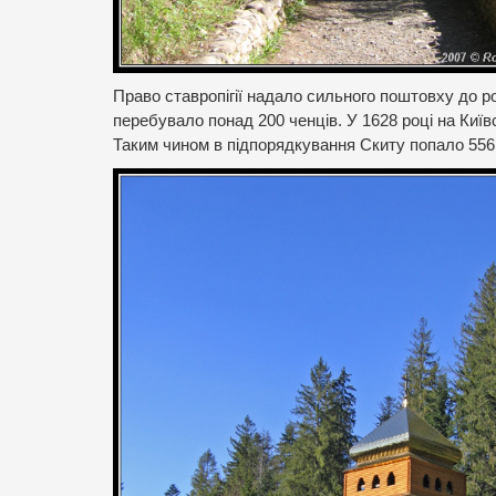
Право ставропігії надало сильного поштовху до р
перебувало понад 200 ченців. У 1628 році на Киї
Таким чином в підпорядкування Скиту попало 556