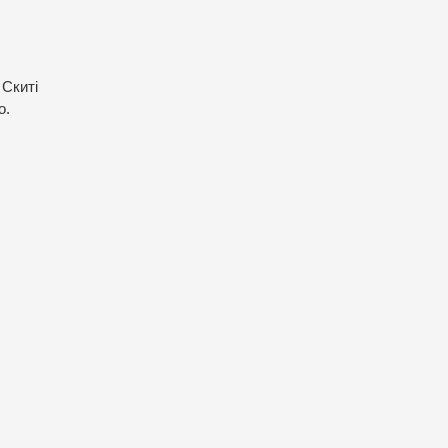
 Скиті
о.