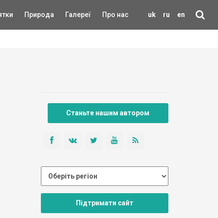
ятки
Природа
Галереї
Про нас
uk
ru
en
Станьте нашим автором
Підтримати сайт