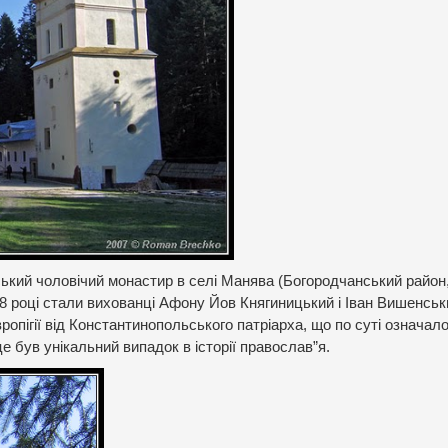
кий чоловічий монастир в селі Манява (Богородчанський район,
8 році стали вихованці Афону Йов Княгиницький і Іван Вишенськ
опігії від Константинопольського патріарха, що по суті означал
 був унікальний випадок в історії православ”я.