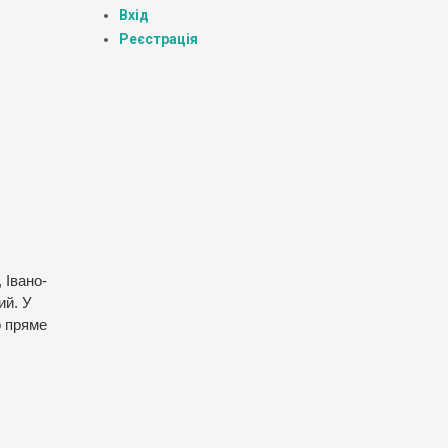
Вхід
Реєстрація
 Івано-
ий. У
о пряме