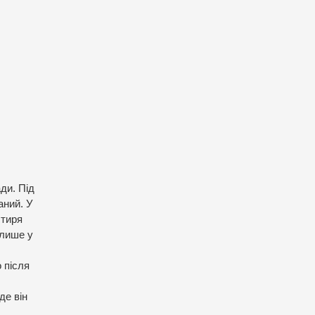
ди. Під
аний. У
стиря
 лише у
 після
де він