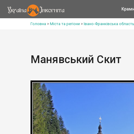
Крам
Головна
>
Міста та регіони
>
Івано-Франківська област
Манявський Скит