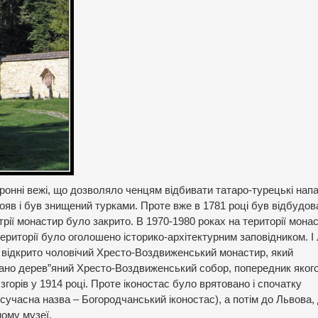
онні вежі, що дозволяло ченцям відбивати татаро-турецькі напа
стояв і був знищений турками. Проте вже в 1781 році був відбудов
рії монастир було закрито. В 1970-1980 роках на території мона
території було оголошено історико-архітектурним заповідником. І
о відкрито чоловічий Хресто-Воздвиженський монастир, який
ано дерев”яний Хресто-Воздвиженський собор, попередник якого
згорів у 1914 році. Проте іконостас було врятовано і спочатку
сучасна назва – Богородчанський іконостас), а потім до Львова, 
ому музеї.