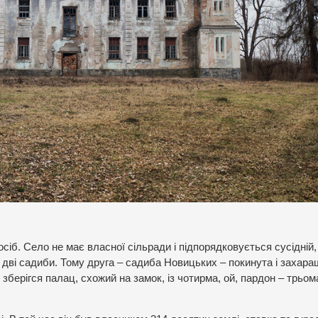
іб. Село не має власної сільради і підпорядковується сусідній,
 дві садиби. Тому друга – садиба Новицьких – покинута і захара
 зберігся палац, схожий на замок, із чотирма, ой, пардон – трьом