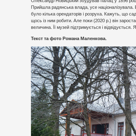
Олександр Новицький збудував палац у 1896 році. 
Прийшла радянська влада, усе націоналізувала. В 
було кілька орендаторів і розруха. Кажуть, що са
щось із ним робити. Але поки (2020 р.) він зарос
величина. Її музей підтримується і відвідується. Я
Текст та фото Романа Маленкова.