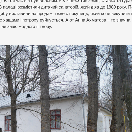
В той час він був власником 314 десятин землі, ставка та гурал
палаці розмістили дитячий санаторій, який діяв до 1989 року. П
дибу виставили на продаж, і вже є покупець, який хоче викупити 
тає хащами і потроху руйнується. А от Анна Ахматова – то значна
 не знаю жодного її твору.