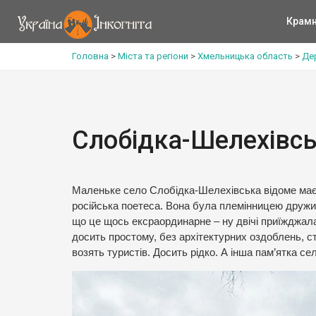
Крам
Головна
>
Міста та регіони
>
Хмельницька область
>
Де
Слобідка-Шелехівсь
Маленьке село Слобідка-Шелехівська відоме маєт
російська поетеса. Вона була племінницею дружини
що це щось ексраординарне – ну двічі приїжджала
досить простому, без архітектурних оздоблень, с
возять туристів. Досить рідко. А інша пам’ятка с