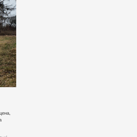
щена,
а