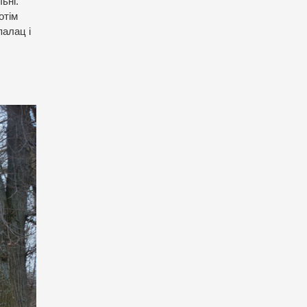
ьні.
отім
палац і