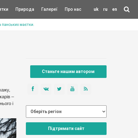
ятки
Природа
Галереї
Про нас
uk
ru
en
 панських маєтки.
Станьте нашим автором
кажу,
карів –
ього і
Підтримати сайт