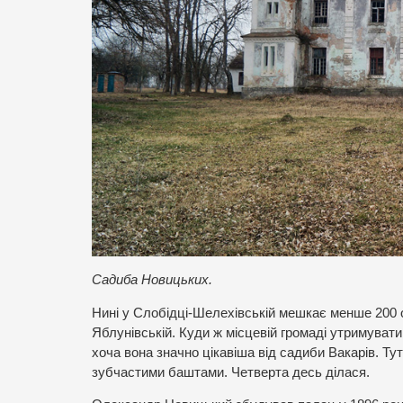
Садиба Новицьких.
Нині у Слобідці-Шелехівській мешкає менше 200 ос
Яблунівській. Куди ж місцевій громаді утримувати
хоча вона значно цікавіша від садиби Вакарів. Тут
зубчастими баштами. Четверта десь ділася.