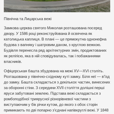
Північна та Лицарська вежі
Замкова церква святого Миколая розташована посеред
двору. У 1586 році реконструйована й освячена як
католицька каплиця. В плані — це прямокутна однонефна
будова з вапняку і шатровим дахом, з круглою вежкою.
Будівля перенесла ряд архітектурних змін, продиктованих
як релігією, яка в ній сповідувалась, так і побажаннями
власників.
Офіцерськая башта збудована на межі XV—XVI століть.
Розташована у північно-східному куті замку. Біля неї — в’їзд
до замку. Башта складається з декількох частин, винесених
за оборонні стіни. З середини XVII століття долішні перші
яруси забутовані землею. Підстава вежі складається з
ромбоподібної триярусної різнорівневої частини з
виступаючим у бік річки кутом, до якого з обох сторін
примикають по дві попарно з’єднані напівкруглі вежі. У 1848