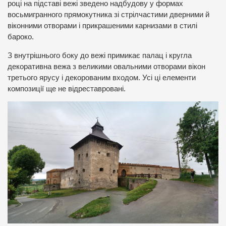
році на підставі вежі зведено надбудову у формах
восьмигранного прямокутника зі стрілчастими дверними й
віконними отворами і прикрашеними карнизами в стилі
бароко.
З внутрішнього боку до вежі примикає палац і кругла
декоративна вежа з великими овальними отворами вікон
третього ярусу і декорованим входом. Усі ці елементи
композиції ще не відреставровані.