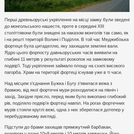
Перші древньоруські укріплення на місці замку були зведені
до монгольського нашестя, проте в середині XIII
століттявони були знищені за наказом монголів так само, як
і на решті території Волині і Поділля. В той час Меджибізька
фортеця була цитаделлю, яку захищали земляні вали.
Ядро цього форпосту давньоруських часів виявили на
глибині 11 метрів у результаті розкопок на замковому
подвір’ї. Тоді укріплення займало площу на схилі високого
пагорба. Храм на території фортеці існував уже в ті часи.
Над місцем з’єднання Бужка і Бугу з’явилася вежа з
брамою, від якої фортечні мури розходилися на північ і
захід. Західне прясло, перед яким було викопано глибокий
рів, поділяло подвір’я фортеці навпіл. На рогах фортечних
мурів стояли круглі вежі, одна з них збереглася дотепер у
перебудованому вигляді.
Підступи до брами захищав прямокутний барбакан,
розміром у плані 10х8 метрів і 10 метрів заввишки. Його