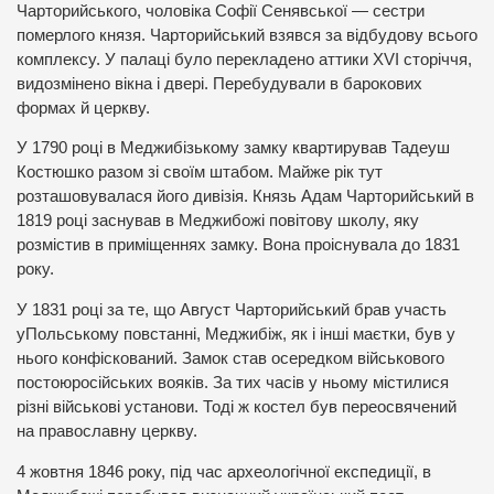
Чарторийського, чоловіка Софії Сенявської — сестри
померлого князя. Чарторийський взявся за відбудову всього
комплексу. У палаці було перекладено аттики XVI сторіччя,
видозмінено вікна і двері. Перебудували в барокових
формах й церкву.
У 1790 році в Меджибізькому замку квартирував Тадеуш
Костюшко разом зі своїм штабом. Майже рік тут
розташовувалася його дивізія. Князь Адам Чарторийський в
1819 році заснував в Меджибожі повітову школу, яку
розмістив в приміщеннях замку. Вона проіснувала до 1831
року.
У 1831 році за те, що Август Чарторийський брав участь
уПольському повстанні, Меджибіж, як і інші маєтки, був у
нього конфіскований. Замок став осередком військового
постоюросійських вояків. За тих часів у ньому містилися
різні військові установи. Тоді ж костел був переосвячений
на православну церкву.
4 жовтня 1846 року, під час археологічної експедиції, в