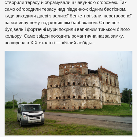
створили терасу й обрамували її чавунною огорожею. Так
само обгородили терасу над південно-східним бастіоном,
куди виходили двері з великої бенкетної зали, перетвореної
на масивну вежу над колишнім барбаканом. Стіни всіх
будівель і фортечні мури покрили вапняним тиньком білого
кольору. Саме звідси походить романтична назва замку,
поширена в XIX столітті — «Білий лебідь».