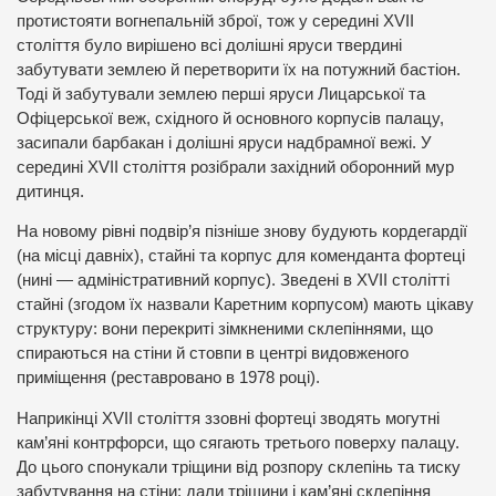
протистояти вогнепальній зброї, тож у середині XVII
століття було вирішено всі долішні яруси твердині
забутувати землею й перетворити їх на потужний бастіон.
Тоді й забутували землею перші яруси Лицарської та
Офіцерської веж, східного й основного корпусів палацу,
засипали барбакан і долішні яруси надбрамної вежі. У
середині XVII століття розібрали західний оборонний мур
дитинця.
На новому рівні подвір’я пізніше знову будують кордегардії
(на місці давніх), стайні та корпус для коменданта фортеці
(нині — адміністративний корпус). Зведені в XVII столітті
стайні (згодом їх назвали Каретним корпусом) мають цікаву
структуру: вони перекриті зімкненими склепіннями, що
спираються на стіни й стовпи в центрі видовженого
приміщення (реставровано в 1978 році).
Наприкінці XVII століття ззовні фортеці зводять могутні
кам’яні контрфорси, що сягають третього поверху палацу.
До цього спонукали тріщини від розпору склепінь та тиску
забутування на стіни; дали тріщини і кам’яні склепіння