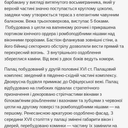
барбакану у вигляді витягнутого восьмигранника, який у
верхній частині значно поступається круглому цоколю,
завдяки чому утворюється тераса з елегантним чавунним
балконом. Вежа трьохповерхова, виступає 5 боками.
Побудована з цегли на вапняному розчині і прикрашена
портиком іонічного ордера і ромбоподібними нішами над
віконними прорізами. Бастіон фланкував зовнішні стіни, а
його бійниці секторного обстрілу дозволяли вести прямий та
перехресний вогонь. З внутрішнього оздоблення
збереглися каміни. Від вежі з двох боків ведуть комори.
Палац побудований у другій половині XVI ст. Палацовий
комплекс зведений в південно-східній частині комплексу.
Двоярусна будівля примикає до Офіцерської вежі. Палац
відбудовано на глибоких підвалах стратегічного
призначення і декоровано стрілчастими вікнами з
білокам’яним різьбленням і вазонами та зубцями з червоної
цегли на другому поверсі та ромбоподібними нішами — на
першому. Ренесансною аркатурою оздоблено фасад. З
середини XVII століття у палаці змінені габарити вікон і
дверей, перебудовано коминки — частину їх замінили на