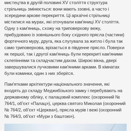
мистецтва в другій половині XV століття структура
стрільниць змінюється: вони мають ззовні, а часто і
зсередини аркове перекриття. Ці архаїчні стрільниці
містилися на мурах, які оточували кам’яниці XV століття.
Одну з кам’яниць, схожу на триповерхову вежу,
прибудовано із зовнішнього боку східного прясла (частини)
фортечного муру, друга, яка слугувала за житло і була так
само триповерхова, врізається в південне прясло. Поверхи
як першої, так і другої кам’яниць були перекриті кам’яними
склепіннями та складчастим дахом. Широкі вікна, двері
завершувалися лучковими кам’яними арками. В кімнатах
були коминки, один з них зберігся.
Пам’ятками архітектури національного значення, які
входять до складу Меджибізького замку і перебувають на
державному обліку, є палацовий комплекс (охоронний №
764/1, об’єкт «Палац»), церква святого Миколая (охоронний
№ 764/2, об’єкт «Церква»), прясла мурів і вежі (охоронний
№ 764/3, об’єкт «Мури з баштою»).