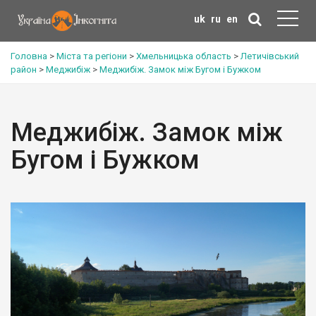
uk
ru
en
Головна
>
Міста та регіони
>
Хмельницька область
>
Летичівський
район
>
Меджибіж
>
Меджибіж. Замок між Бугом і Бужком
Меджибіж. Замок між
Бугом і Бужком