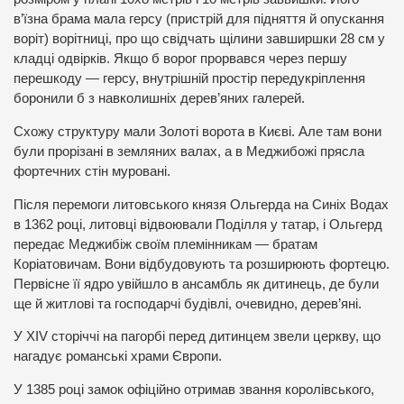
в’їзна брама мала герсу (пристрій для підняття й опускання
воріт) ворітниці, про що свідчать щілини завширшки 28 см у
кладці одвірків. Якщо б ворог прорвався через першу
перешкоду — герсу, внутрішній простір передукріплення
боронили б з навколишніх дерев’яних галерей.
Схожу структуру мали Золоті ворота в Києві. Але там вони
були прорізані в земляних валах, а в Меджибожі прясла
фортечних стін муровані.
Після перемоги литовського князя Ольгерда на Синіх Водах
в 1362 році, литовці відвоювали Поділля у татар, і Ольгерд
передає Меджибіж своїм племінникам — братам
Коріатовичам. Вони відбудовують та розширюють фортецю.
Первісне її ядро увійшло в ансамбль як дитинець, де були
ще й житлові та господарчі будівлі, очевидно, дерев’яні.
У XIV сторіччі на пагорбі перед дитинцем звели церкву, що
нагадує романські храми Європи.
У 1385 році замок офіційно отримав звання королівського,