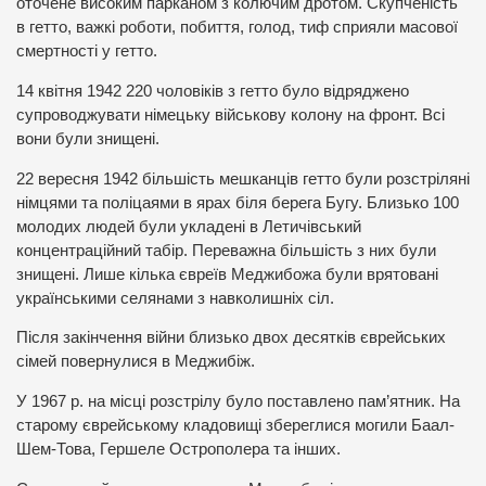
оточене високим парканом з колючим дротом. Скупченість
в гетто, важкі роботи, побиття, голод, тиф сприяли масової
смертності у гетто.
14 квітня 1942 220 чоловіків з гетто було відряджено
супроводжувати німецьку військову колону на фронт. Всі
вони були знищені.
22 вересня 1942 більшість мешканців гетто були розстріляні
німцями та поліцаями в ярах біля берега Бугу. Близько 100
молодих людей були укладені в Летичівський
концентраційний табір. Переважна більшість з них були
знищені. Лише кілька євреїв Меджибожа були врятовані
українськими селянами з навколишніх сіл.
Після закінчення війни близько двох десятків єврейських
сімей повернулися в Меджибіж.
У 1967 р. на місці розстрілу було поставлено пам’ятник. На
старому єврейському кладовищі збереглися могили Баал-
Шем-Това, Гершеле Острополера та інших.