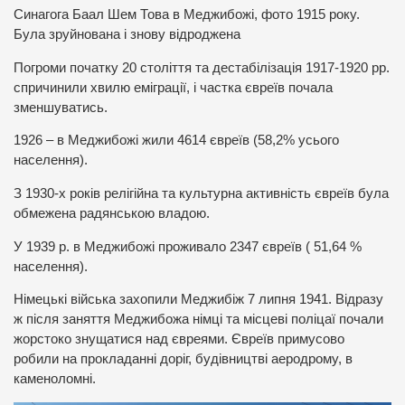
Синагога Баал Шем Това в Меджибожі, фото 1915 року.
Була зруйнована і знову відроджена
Погроми початку 20 століття та дестабілізація 1917-1920 рр.
спричинили хвилю еміграції, і частка євреїв почала
зменшуватись.
1926 – в Меджибожі жили 4614 євреїв (58,2% усього
населення).
З 1930-х років релігійна та культурна активність євреїв була
обмежена радянською владою.
У 1939 р. в Меджибожі проживало 2347 євреїв ( 51,64 %
населення).
Німецькі війська захопили Меджибіж 7 липня 1941. Відразу
ж після заняття Меджибожа німці та місцеві поліцаї почали
жорстоко знущатися над євреями. Євреїв примусово
робили на прокладанні доріг, будівництві аеродрому, в
каменоломні.