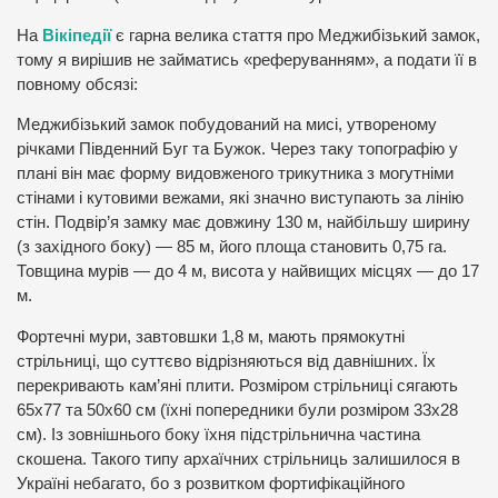
На
Вікіпедії
є гарна велика стаття про Меджибізький замок,
тому я вирішив не займатись «реферуванням», а подати її в
повному обсязі:
Меджибізький замок побудований на мисі, утвореному
річками Південний Буг та Бужок. Через таку топографію у
плані він має форму видовженого трикутника з могутніми
стінами і кутовими вежами, які значно виступають за лінію
стін. Подвір’я замку має довжину 130 м, найбільшу ширину
(з західного боку) — 85 м, його площа становить 0,75 га.
Товщина мурів — до 4 м, висота у найвищих місцях — до 17
м.
Фортечні мури, завтовшки 1,8 м, мають прямокутні
стрільниці, що суттєво відрізняються від давнішних. Їх
перекривають кам’яні плити. Розміром стрільниці сягають
65х77 та 50х60 см (їхні попередники були розміром 33х28
см). Із зовнішнього боку їхня підстрільнична частина
скошена. Такого типу архаїчних стрільниць залишилося в
Україні небагато, бо з розвитком фортифікаційного