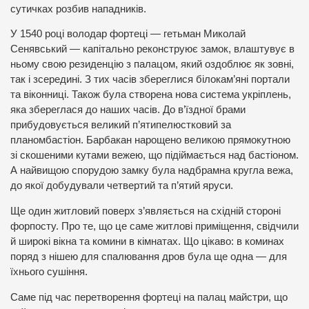
сутичках розбив нападників.
У 1540 році володар фортеці — гетьман Миколай
Сенявський — капітально реконструює замок, влаштувує в
ньому свою резиденцію з палацом, який оздоблює як зовні,
так і зсередині. З тих часів збереглися білокам’яні портали
та віконниці. Також була створена нова система укріплень,
яка збереглася до наших часів. До в’їздної брами
прибудовується великий п’ятипелюстковий за
планомбастіон. Барбакан нарощено великою прямокутною
зі скошеними кутами вежею, що підіймається над бастіоном.
А найвищою спорудою замку була надбрамна кругла вежа,
до якої добудували четвертий та п’ятий яруси.
Ще один житловий поверх з’являється на східній стороні
форпосту. Про те, що це саме житлові приміщення, свідчили
й широкі вікна та комини в кімнатах. Що цікаво: в коминах
поряд з нішею для спалювання дров була ще одна — для
їхнього сушіння.
Саме під час перетворення фортеці на палац майстри, що