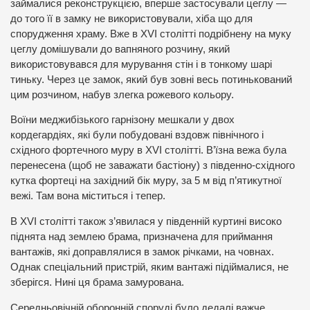
займалися реконструкцією, вперше застосували цеглу —
до того її в замку не використовували, хіба що для
спорудження храму. Вже в XVI столітті подрібнену на муку
цеглу домішували до вапняного розчину, який
використовувався для мурування стін і в тонкому шарі
тиньку. Через це замок, який був зовні весь потинькований
цим розчином, набув злегка рожевого кольору.
Воїни меджибізького гарнізону мешкали у двох
кордегардіях, які були побудовані вздовж північного і
східного фортечного муру в XVI столітті. В’їзна вежа була
перенесена (щоб не заважати бастіону) з південно-східного
кутка фортеці на західний бік муру, за 5 м від п’ятикутної
вежі. Там вона міститься і тепер.
В XVI столітті також з’явилася у південній куртині високо
піднята над землею брама, призначена для приймання
вантажів, які доправлялися в замок річками, на човнах.
Однак спеціальний пристрій, яким вантажі підіймалися, не
зберігся. Нині ця брама замурована.
Середньовічній оборонній споруді було дедалі важче