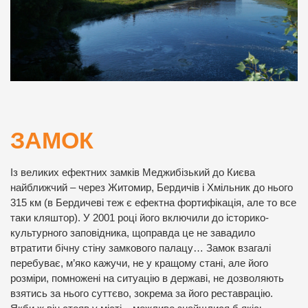
ЗАМОК
Із великих ефектних замків Меджибізький до Києва
найближчий – через Житомир, Бердичів і Хмільник до нього
315 км (в Бердичеві теж є ефектна фортифікація, але то все
таки кляштор). У 2001 році його включили до історико-
культурного заповідника, щоправда це не завадило
втратити бічну стіну замкового палацу… Замок взагалі
перебуває, м’яко кажучи, не у кращому стані, але його
розміри, помножені на ситуацію в державі, не дозволяють
взятись за нього суттєво, зокрема за його реставрацію.