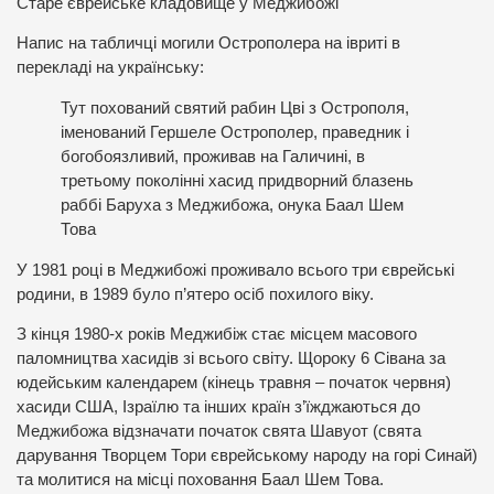
Старе єврейське кладовище у Меджибожі
Напис на табличці могили Острополера на івриті в
перекладі на українську:
Тут похований святий рабин Цві з Острополя,
іменований Гершеле Острополер, праведник і
богобоязливий, проживав на Галичині, в
третьому поколінні хасид придворний блазень
раббі Баруха з Меджибожа, онука Баал Шем
Това
У 1981 році в Меджибожі проживало всього три єврейські
родини, в 1989 було п’ятеро осіб похилого віку.
З кінця 1980-х років Меджибіж стає місцем масового
паломництва хасидів зі всього світу. Щороку 6 Сівана за
юдейським календарем (кінець травня – початок червня)
хасиди США, Ізраїлю та інших країн з’їжджаються до
Меджибожа відзначати початок свята Шавуот (свята
дарування Творцем Тори єврейському народу на горі Синай)
та молитися на місці поховання Баал Шем Това.