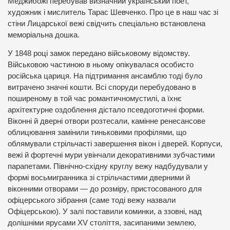
Меджибожі перебував визначний український поет,
художник і мислитель Тарас Шевченко. Про це в наш час зі
стіни Лицарської вежі свідчить спеціально встановлена
меморіальна дошка.
У 1848 році замок передано військовому відомству.
Військовою частиною в ньому опікувалася особисто
російська цариця. На підтримання ансамблю тоді було
витрачено значні кошти. Всі споруди перебудовано в
поширеному в той час романтичномустилі, а їхнє
архітектурне оздоблення дістало псевдоготичні форми.
Віконні й дверні отвори розтесали, камінне ренесансове
облицювання замінили тиньковими профілями, що
облямували стрільчасті завершення вікон і дверей. Корпуси,
вежі й фортечні мури увінчали декоративними зубчастими
парапетами. Північно-східну круглу вежу надбудували у
формі восьмигранника зі стрільчастими дверними й
віконними отворами — до розміру, пристосованого для
офіцерського зібрання (саме тоді вежу назвали
Офіцерською). У залі поставили коминки, а ззовні, над
долішніми ярусами XV століття, засипаними землею,