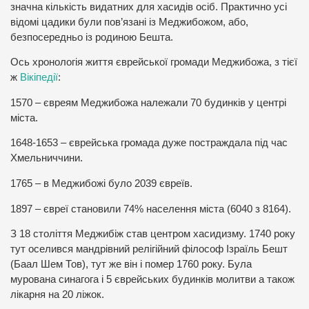
значна кількість видатних для хасидів осіб. Практично усі
відомі цадики були пов’язані із Меджибожом, або,
безпосередньо із родиною Бешта.
Ось хронологія життя єврейської громади Меджибожа, з тієї
ж
Вікіпедії
:
1570 – євреям Меджибожа належали 70 будинків у центрі
міста.
1648-1653 – єврейська громада дуже постраждала під час
Хмельниччини.
1765 – в Меджибожі було 2039 євреїв.
1897 – євреї становили 74% населення міста (6040 з 8164).
З 18 століття Меджибіж став центром хасидизму. 1740 року
тут оселився мандрівний релігійний філософ Ізраїль Бешт
(Баал Шем Тов), тут же він і помер 1760 року. Була
мурована синагога і 5 єврейських будинків молитви а також
лікарня на 20 ліжок.