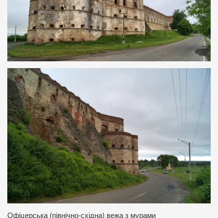
Офіцерська (північно-східна) вежа з мурами