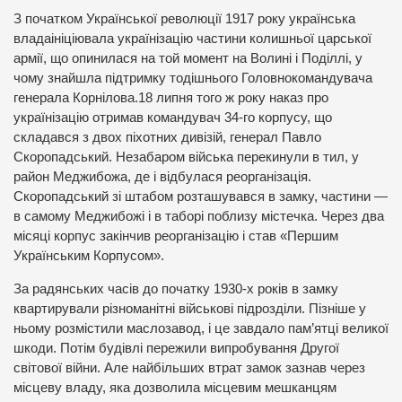
З початком Української революції 1917 року українська
владаініціювала українізацію частини колишньої царської
армії, що опинилася на той момент на Волині і Поділлі, у
чому знайшла підтримку тодішнього Головнокомандувача
генерала Корнілова.18 липня того ж року наказ про
українізацію отримав командувач 34-го корпусу, що
складався з двох піхотних дивізій, генерал Павло
Скоропадський. Незабаром війська перекинули в тил, у
район Меджибожа, де і відбулася реорганізація.
Скоропадський зі штабом розташувався в замку, частини —
в самому Меджибожі і в таборі поблизу містечка. Через два
місяці корпус закінчив реорганізацію і став «Першим
Українським Корпусом».
За радянських часів до початку 1930-х років в замку
квартирували різноманітні військові підрозділи. Пізніше у
ньому розмістили маслозавод, і це завдало пам’ятці великої
шкоди. Потім будівлі пережили випробування Другої
світової війни. Але найбільших втрат замок зазнав через
місцеву владу, яка дозволила місцевим мешканцям