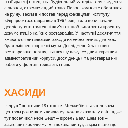
розбирати фортецю на будівельний матеріал для зведення
сільради, окремих садиб тощо. Поволі комплекс обертався
на руїну. Таким він постав перед фахівцями інституту
«Укрпроектреставрація» в 1967 році, коли вони почали
досліджувати тамтешні пам’ятки, щоб виготовити проектну
документацію на їхню реставрацію. У наступні десятиліття
вживалися антиаварійні заходи на небезпечних ділянках,
були зміцнені фортечні мури. Досліджено й частково
реставровано церкву, п’ятикутну вежу, східний, каретний,
адміністративний корпуси. Дослідницькі та реставраційні
роботи у фортеці тривають і нині.
ХАСИДИ
Із другої половини 18 століття Меджибіж став головним
центром розвитком хасидизму, можна сказати, у світі, адже
тут поселився Ребе Бешт – Ізроель Баал Шем Тов –
засновник хасидизму. Він похований тут, а крім нього іще