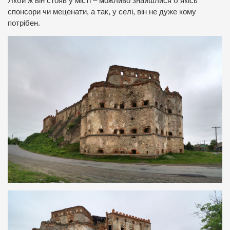
Якби ж він стояв у місті – можливо знайшлися б якісь
спонсори чи меценати, а так, у селі, він не дуже кому
потрібен.