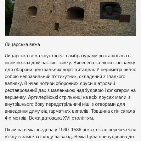
Лицарська вежа
Лицарська вежа «пунтоне» з амбразурами розташонана в
північно-західній частині замку. Винесена за лінію стін замку
для оборони центральних воріт цитаделі. У периметрі являє
собою неправильний п’ятикутник, складений з гладкого
вапняку. Вінчає чотири оборонних яруси шатровий
реставрований дах з маленькою надбудовою і флюгером на
вершечку. Артилерійські стрільниці на всіх ярусах мали із
внутрішнього боку передстрільничі ніші з отворами для
виведення диму від гарматних випалів. Товщина стін сягала
4-х метрів. Вежа датована XVI століттям.
Північна вежа зведена у 1540–1586 роках після перенесення
в’їзду в замок із сходу на захід. Вежа була прибудована до