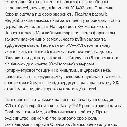
як визнання його стратегічної важливості при обороні
південно-східних кордонів імперії. У 1432 році Польська
Корона відтяла під свою зверхність Поділля разом із
Меджибізьким замком, який залишився у коронному, тобто
державному володінні. На перехрестіКучманського та
Чорного шляхів Меджибізька фортеця стала форпостом
захисту навколишніх земель, часто руйнувалася та
відбудовувалася. Так, на зламі XV—XVI століть знову
укріплюють північний бік замку, який виходив на дорогу.
З’являються дві потужні вежі — п’ятикутна (Лицарська) та
північно-східна кругла (Офіцерська) з мурами
чотириметрової товщини і бійницями. Лицарська вежа,
винесена за лінію мурів замку, використовувалася також як
спостережний пункт. Це підтверджує і гравюра початку XIX
століття, де видно сторожову альтанку на вежі.
Інтенсивність татарських нападів на початку і в середині
XVI ст. була вкрай високою. Так, у 1516 році татари пішли на
Поділля і взяли Меджибізький замок в облогу. Проте
будівництво нових укріплень зіграло свою роль —
кам’янецький староста Станіслав Лянцкоронський у двох