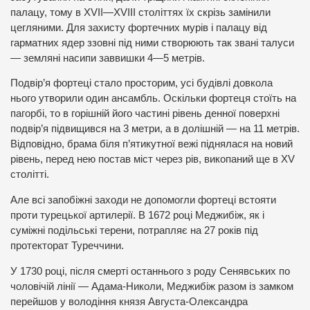
палацу, тому в XVII—XVIII століттях їх скрізь замінили
цегляними. Для захисту фортечних мурів і палацу від
гарматних ядер ззовні під ними створюють так звані талуси
— земляні насипи заввишки 4—5 метрів.
Подвір’я фортеці стало просторим, усі будівлі довкола
нього утворили один ансамбль. Оскільки фортеця стоїть на
пагорбі, то в горішній його частині рівень денної поверхні
подвір’я підвищився на 3 метри, а в долішній — на 11 метрів.
Відповідно, брама біля п’ятикутної вежі піднялася на новий
рівень, перед нею постав міст через рів, викопаний ще в XV
столітті.
Але всі запобіжні заходи не допомогли фортеці встояти
проти турецької артилерії. В 1672 році Меджибіж, як і
суміжні подільські терени, потрапляє на 27 років під
протекторат Туреччини.
У 1730 році, після смерті останнього з роду Сенявських по
чоловічій лінії — Адама-Николи, Меджибіж разом із замком
перейшов у володіння князя Августа-Олександра