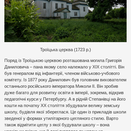
Троїцька церква (1723 р.)
Поряд із Троїцькою церквою розташована могила Григорія
Даниловича – пана якому село належало у ХІХ столітті. Він
був генералом від інфантерії, членом військово-учбового
комітету. Із 1877 року Данилович був головним вихователем
останнього російського імператора Миколи ІІ. Він зробив
дуже багато для розвитку освіти в імперії, зокрема, відкрив
педагогічні курси у Петербургу. А в рідній Степанівці на його
кошти на початку ХХ століття збудували велику земську
школу, будівля якої збереглася. Це один із прикладів школи
зведеної у формах утилітарного цегляного стилю. Варто
також відмітити цеглу з якої будували школу – вона