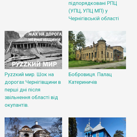
підпорядковані РПЦ
(УПЦ, УПЦ МП) у
Чернігівській області
Руzzкий мир. Шок на
Бобровиця. Палац
дорогах Чернігівщини в
Катериничів
перші дні після
звільнення області від
окупантів.