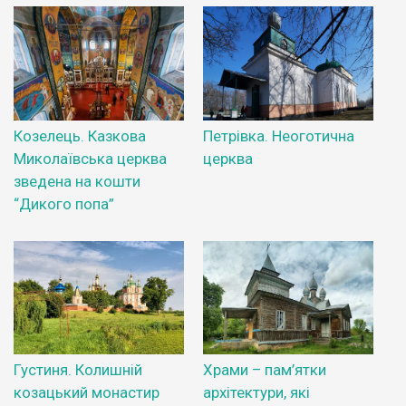
Козелець. Казкова
Петрівка. Неоготична
Миколаївська церква
церква
зведена на кошти
“Дикого попа”
Густиня. Колишній
Храми – пам’ятки
козацький монастир
архітектури, які