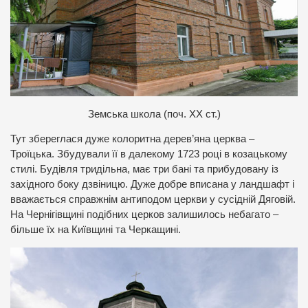
Земська школа (поч. ХХ ст.)
Тут збереглася дуже колоритна дерев’яна церква –
Троїцька. Збудували її в далекому 1723 році в козацькому
стилі. Будівля тридільна, має три бані та прибудовану із
західного боку дзвіницю. Дуже добре вписана у ландшафт і
вважається справжнім антиподом церкви у сусідній Дяговій.
На Чернігівщині подібних церков залишилось небагато –
більше їх на Київщині та Черкащині.