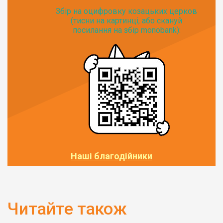
Збір на оцифровку козацьких церков
(тисни на картинці, або скануй
посилання на збір monobank):
Наші благодійники
Читайте також