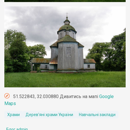
51.522843, 32.030880 Дивитись на мапі
Google
Maps
Храми
Дерев'яні храми України
Навчальні заклади
Блог admin