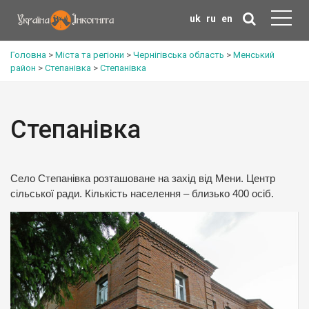
uk
ru
en
Головна
>
Міста та регіони
>
Чернігівська область
>
Менський
район
>
Степанівка
>
Степанівка
Степанівка
Село Степанівка розташоване на захід від Мени. Центр
сільської ради. Кількість населення – близько 400 осіб.