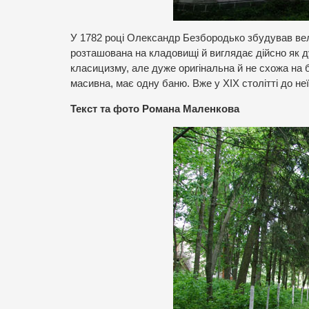
У 1782 році Олександр Безбородько збудував вел
розташована на кладовищі й виглядає дійсно як д
класицизму, але дуже оригінальна й не схожа на б
масивна, має одну баню. Вже у ХІХ столітті до н
Текст та фото Романа Маленкова