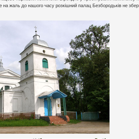
е на жаль до нашого часу розкішний палац Безбородьків не збері