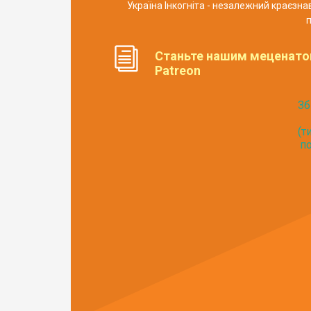
Україна Інкогніта - незалежний краєзн
п
Станьте нашим меценато
Patreon
Зб
(т
по