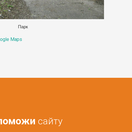
Парк
ogle Maps
поможи
сайту