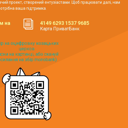
авчий проект, створений ентузіастами. Щоб працювати далі, нам
отрібна ваша підтримка.
м на
4149 6293 1537 9685
Карта ПриватБанк
ір на оцифровку козацьких
церков
исни на картинці, або скануй
силання на збір monobank):