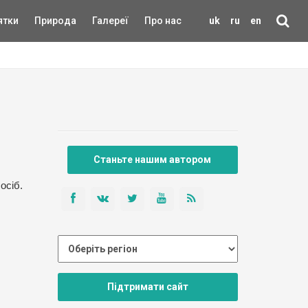
ятки
Природа
Галереї
Про нас
uk
ru
en
Станьте нашим автором
осіб.
Підтримати сайт