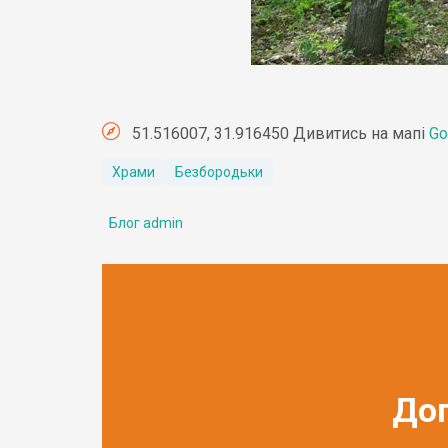
51.516007, 31.916450 Дивитись на мапі
Go
Храми
Безбородьки
Блог admin
До