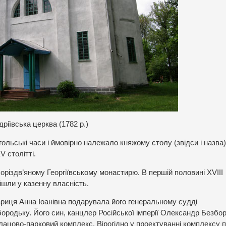
дріївська церква (1782 р.)
льські часи і ймовірно належало княжому столу (звідси і назва)
V столітті.
різдв’яному Георгіївському монастирю. В першій половині XVІІІ
йшли у казенну власність.
ариця Анна Іоанівна подарувала його генеральному судді
бородьку. Його син, канцлер Російської імперії Олександр Безбо
ацово-парковий комплекс. Вірогідно у проектуванні комплексу 