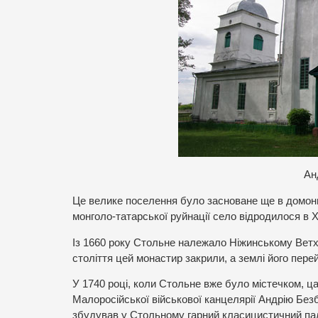
Ан
Це велике поселення було засноване ще в домонго
монголо-татарської руйнації село відродилося в X
Із 1660 року Стольне належало Ніжинському Ветхо
століття цей монастир закрили, а землі його пере
У 1740 році, коли Стольне вже було містечком, ц
Малоросійської військової канцелярії Андрію Без
збудував у Стольному гарний класицистичний пал