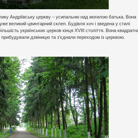
ику Андріївську церкву – усипальню над могилою батька. Вона
уже великий цвинтарний склеп. Будівля хоч і зведена у стилі
ільшість українських церков кінця XVІІІ століття. Вона квадратн
еї прибудували дзвіницю та з’єднали переходом із церквою.