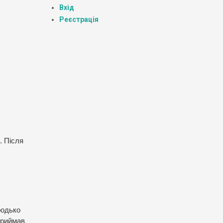
Вхід
Реєстрація
. Після
родько
приймав