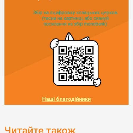
Збір на оцифровку козацьких церков
(тисни на картинці, або скануй
посилання на збір monobank):
Наші благодійники
Читайте також