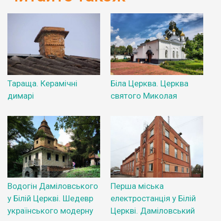
Тараща. Керамічні
Біла Церква. Церква
димарі
святого Миколая
Водогін Даміловського
Перша міська
у Білій Церкві. Шедевр
електростанція у Білій
українського модерну
Церкві. Даміловський