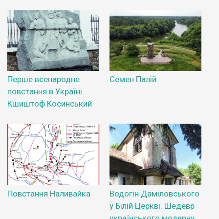
Перше всенародне
Семен Палій
повстання в Україні.
Кшиштоф Косинський
Повстання Наливайка
Водогін Даміловського
у Білій Церкві. Шедевр
українського модерну