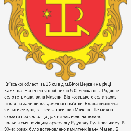
Київської області за 15 км від м.Білої Церкви на річці
Кам’янка. Населення приблизно 500 мешканців. Родинне
село гетьмана Івана Мазепи. Від козацького села зараз
нічого не залишилось, жодної пам’ятки. Влада вирішила
змінити ситуацію – все ж таки Іван Мазепа. Ще можна
сказати про село, що довгий час воно належало
польському поміщику археологу Едуарду Руліковському. В
90-их роках було встановлено пам’ятник Івану Мазепі. В