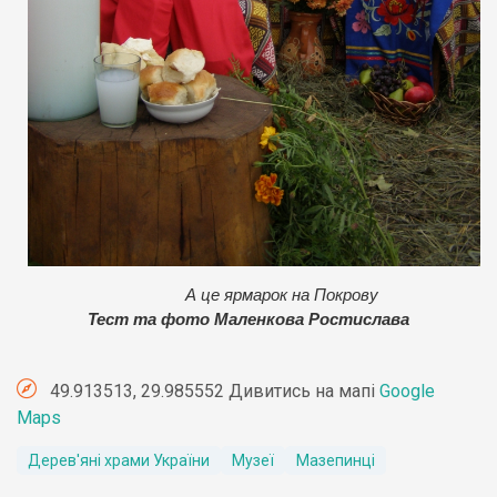
А це ярмарок на Покрову
Тест та фото Маленкова Ростислава
49.913513, 29.985552 Дивитись на мапі
Google
Maps
Дерев'яні храми України
Музеї
Мазепинці