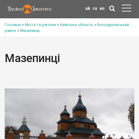
uk
ru
en
Головна
>
Міста та регіони
>
Київська область
>
Білоцерківський
район
>
Мазепинці
Мазепинці