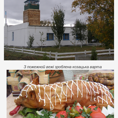
З пожежной вежі зроблена козацька варта