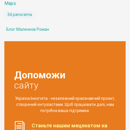
Maps
3d panorama
Блог Маленков Роман
Допоможи
сайту
Україна Інкогніта - незалежний краєзнавчий проект,
створений ентузіастами. Щоб працювати далі, нам
потрібна ваша підтримка.
Станьте нашим меценатом на