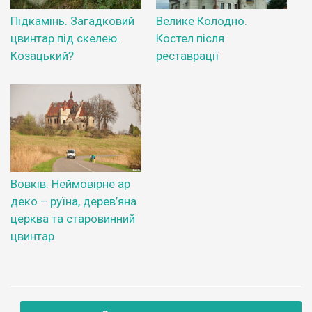
Підкамінь. Загадковий
Велике Колодно.
цвинтар під скелею.
Костел після
Козацький?
реставрації
Вовків. Неймовірне ар
деко – руїна, дерев’яна
церква та старовинний
цвинтар