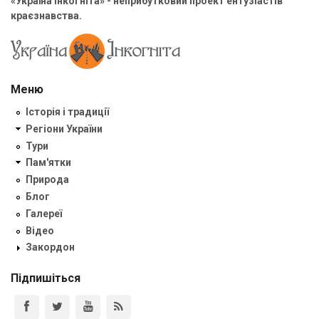
«Україна Інкогніта» - неприбутковий проект ентузіастів
краєзнавства.
Меню
Історія і традиції
Регіони України
Тури
Пам'ятки
Природа
Блог
Галереї
Відео
Закордон
Підпишіться