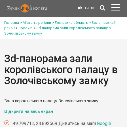
uk
ru
en
Головна
>
Міста та регіони
>
Львівська область
>
Золочівський
район
>
Золочів
>
Зd-панорама зали королівського палацу в
Золочівському замку
Зd-панорама зали
королівського палацу в
Золочівському замку
Зала королівського палацу Золочівського замку
Відкрити на весь екран
49.799713, 24.892569 Дивитись на мапі
Google