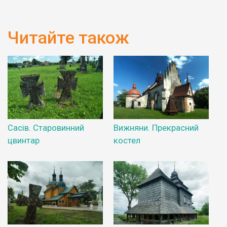
Читайте також
Сасів. Старовинний
Вижняни. Прекрасний
цвинтар
костел