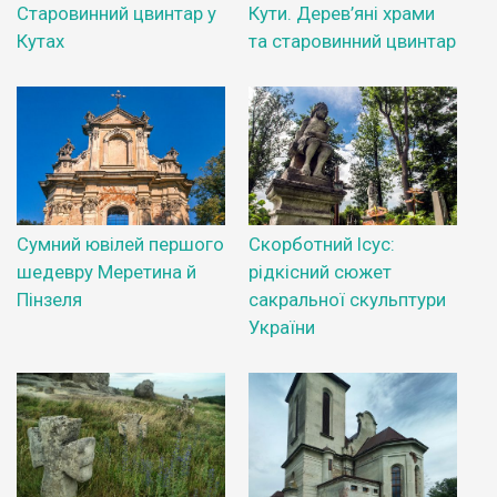
Старовинний цвинтар у
Кути. Дерев’яні храми
Кутах
та старовинний цвинтар
Сумний ювілей першого
Скорботний Ісус:
шедевру Меретина й
рідкісний сюжет
Пінзеля
сакральної скульптури
України