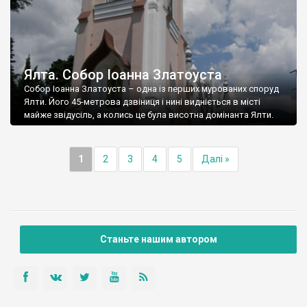
Ялта. Собор Іоанна Златоуста
Собор Іоанна Златоуста – одна із перших мурованих споруд
Ялти. Його 45-метрова дзвіниця і нині видніється в місті
майже звідусіль, а колись це була висотна домінанта Ялти.
1
2
3
4
5
Далі »
Станьте нашим автором