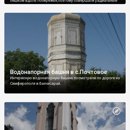
пешком вдоль побережья,поэтому совершали радиальные
вылазки из Оленевки.
Водонапорная башня в с.Почтовое
Интересную водонапорную башню посмотрели по дороге из
Симферополя в Бахчисарай.