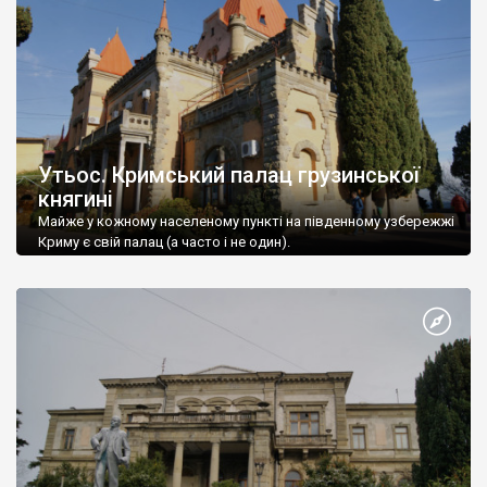
Утьос. Кримський палац грузинської
княгині
Майже у кожному населеному пункті на південному узбережжі
Криму є свій палац (а часто і не один).