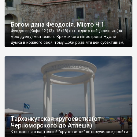
Богом дана Феодосія. Місто Ч.1
Феодосія (Кафа-12 (13) -15 (18) ст) - одне з найцікавіших (на
мою думку) міст всього Кримського півострова .Ну,але
думка в кожного своя, тому щоби розвіяти цей субєктивізм,
запрошую відвідати це
Тарханкутская кругосветка(от
Черноморского до Атлеша)
К сожалению настоящей "кругосветки" не получилось,пройти