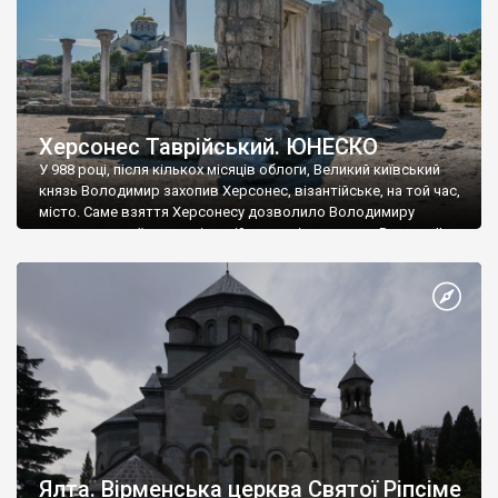
Херсонес Таврійський. ЮНЕСКО
У 988 році, після кількох місяців облоги, Великий київський
князь Володимир захопив Херсонес, візантійське, на той час,
місто. Саме взяття Херсонесу дозволило Володимиру
диктувати свої умови візантійському імператору Василю ІІ, та
одружитися з його дочкою Ганною. Цього ж року, в
Херсонесі Володимир-язичник, став Василем-християнином.
А потім було Хрещення Русі. На честь Херсонесу Таврійського
названо місто […]
Ялта. Вірменська церква Святої Ріпсіме