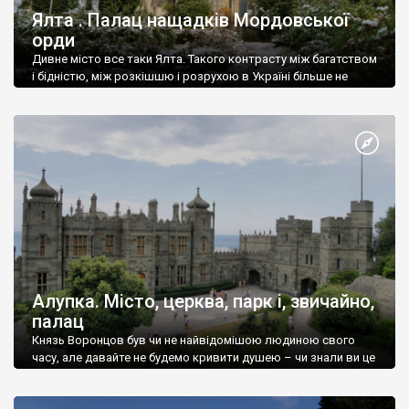
Ялта . Палац нащадків Мордовської
орди
Дивне місто все таки Ялта. Такого контрасту між багатством
і бідністю, між розкішшю і розрухою в Україні більше не
знайдеш.
Алупка. Місто, церква, парк і, звичайно,
палац
Князь Воронцов був чи не найвідомішою людиною свого
часу, але давайте не будемо кривити душею – чи знали ви це
прізвище до відвідин Алупки? Мабуть все таки ні.