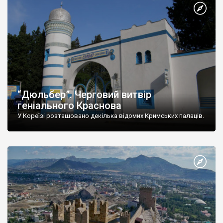
“Дюльбер”. Черговий витвір
геніального Краснова
У Кореїзі розташовано декілька відомих Кримських палаців.