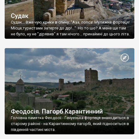
Судак
Судак... Вже чую крики в спину: "Ааа, попса! Муляжна фортеця!
Місце,туристами затерте до дір!..." Но то шо? А мене ще там
не було, ну не "дірявив" я там нічого... принаймні до цього літа.
Феодосія. Пагорб Карантинний
Головна памятка Феодосії - Генуезька фортеця знаходиться в
старому районі - на Карантинному пагорбі, який підноситься в
південній частині міста.