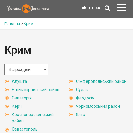
uk
ru
en
Головна
>
Крим
Крим
Алушта
Сімферопольський район
Бахчисарайський район
Судак
Євпаторія
Феодосія
Керч
Чорноморський район
Красноперекопський
Ялта
район
Севастополь