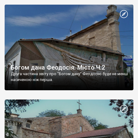
Богом дана Феодосія. Місто Ч.2
Друга частина звіту про "Богом дану" Феодосію буде не менш
насиченою ніж перша.