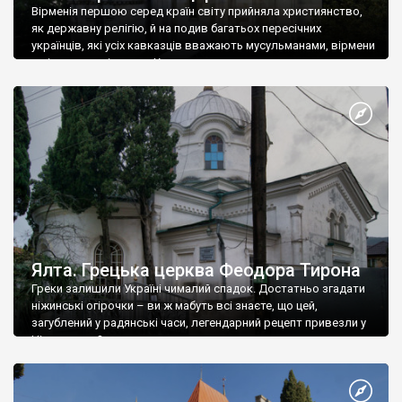
Вірменія першою серед країн світу прийняла християнство,
як державну релігію, й на подив багатьох пересічних
українців, які усіх кавказців вважають мусульманами, вірмени
є відданими вірянами Христа
Ялта. Грецька церква Феодора Тирона
Греки залишили Україні чималий спадок. Достатньо згадати
ніжинські огірочки – ви ж мабуть всі знаєте, що цей,
загублений у радянські часи, легендарний рецепт привезли у
Ніжин греки?