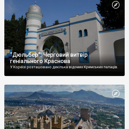
“Дюльбер”. Черговий витвір
геніального Краснова
У Кореїзі розташовано декілька відомих Кримських палаців.