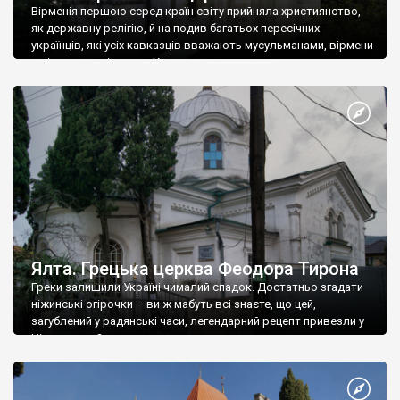
Вірменія першою серед країн світу прийняла християнство,
як державну релігію, й на подив багатьох пересічних
українців, які усіх кавказців вважають мусульманами, вірмени
є відданими вірянами Христа
Ялта. Грецька церква Феодора Тирона
Греки залишили Україні чималий спадок. Достатньо згадати
ніжинські огірочки – ви ж мабуть всі знаєте, що цей,
загублений у радянські часи, легендарний рецепт привезли у
Ніжин греки?