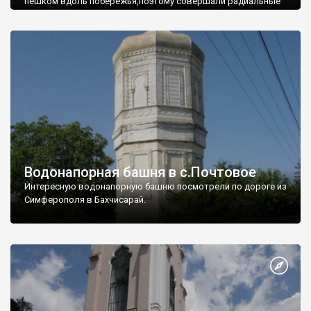
пешком вдоль побережья,поэтому совершали радиальные
вылазки из Оленевки.
Водонапорная башня в с.Почтовое
Интересную водонапорную башню посмотрели по дороге из
Симферополя в Бахчисарай.