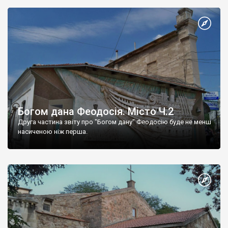
Богом дана Феодосія. Місто Ч.2
Друга частина звіту про "Богом дану" Феодосію буде не менш
насиченою ніж перша.