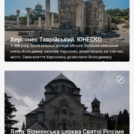
Херсонес Таврійський. ЮНЕСКО
У 988 році, після кількох місяців облоги, Великий київський
князь Володимир захопив Херсонес, візантійське, на той час,
місто. Саме взяття Херсонесу дозволило Володимиру
диктувати свої умови візантійському імператору Василю ІІ, та
одружитися з його дочкою Ганною. Цього ж року, в
Херсонесі Володимир-язичник, став Василем-християнином.
А потім було Хрещення Русі. На честь Херсонесу Таврійського
названо місто […]
Ялта. Вірменська церква Святої Ріпсіме