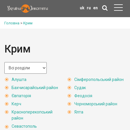
uk
ru
en
Головна
>
Крим
Крим
Алушта
Сімферопольський район
Бахчисарайський район
Судак
Євпаторія
Феодосія
Керч
Чорноморський район
Красноперекопський
Ялта
район
Севастополь