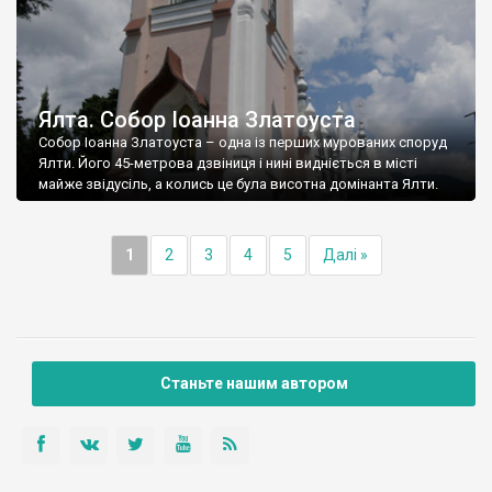
Ялта. Собор Іоанна Златоуста
Собор Іоанна Златоуста – одна із перших мурованих споруд
Ялти. Його 45-метрова дзвіниця і нині видніється в місті
майже звідусіль, а колись це була висотна домінанта Ялти.
1
2
3
4
5
Далі »
Станьте нашим автором