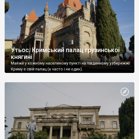
Утьос. Кримський палац грузинської
княгині
Майже у кожному населеному пункті на південному узбережжі
Криму є свій палац (а часто і не один).