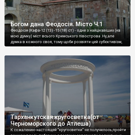
Богом дана Феодосія. Місто Ч.1
Феодосія (Кафа-12 (13) -15 (18) ст) - одне з найцікавіших (на
мою думку) міст всього Кримського півострова .Ну,але
думка в кожного своя, тому щоби розвіяти цей субєктивізм,
запрошую відвідати це
Тарханкутская кругосветка(от
Черноморского до Атлеша)
К сожалению настоящей "кругосветки" не получилось,пройти