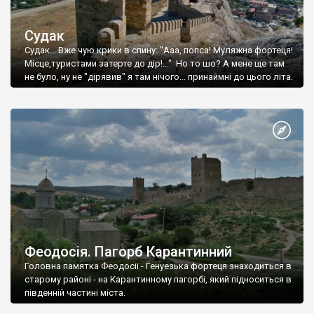
Судак
Судак... Вже чую крики в спину: "Ааа, попса! Муляжна фортеця!
Місце,туристами затерте до дір!..." Но то шо? А мене ще там
не було, ну не "дірявив" я там нічого... принаймні до цього літа.
Феодосія. Пагорб Карантинний
Головна памятка Феодосії - Генуезька фортеця знаходиться в
старому районі - на Карантинному пагорбі, який підноситься в
південній частині міста.