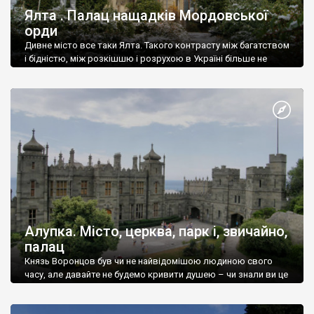
Ялта . Палац нащадків Мордовської
орди
Дивне місто все таки Ялта. Такого контрасту між багатством
і бідністю, між розкішшю і розрухою в Україні більше не
знайдеш.
Алупка. Місто, церква, парк і, звичайно,
палац
Князь Воронцов був чи не найвідомішою людиною свого
часу, але давайте не будемо кривити душею – чи знали ви це
прізвище до відвідин Алупки? Мабуть все таки ні.