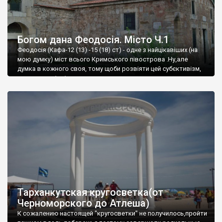
Богом дана Феодосія. Місто Ч.1
Феодосія (Кафа-12 (13) -15 (18) ст) - одне з найцікавіших (на
мою думку) міст всього Кримського півострова .Ну,але
думка в кожного своя, тому щоби розвіяти цей субєктивізм,
запрошую відвідати це
Тарханкутская кругосветка(от
Черноморского до Атлеша)
К сожалению настоящей "кругосветки" не получилось,пройти