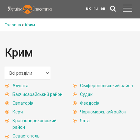
uk
ru
en
Головна
>
Крим
Крим
Алушта
Сімферопольський район
Бахчисарайський район
Судак
Євпаторія
Феодосія
Керч
Чорноморський район
Красноперекопський
Ялта
район
Севастополь