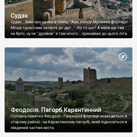
Судак
Судак... Вже чую крики в спину: "Ааа, попса! Муляжна фортеця!
Місце,туристами затерте до дір!..." Но то шо? А мене ще там
не було, ну не "дірявив" я там нічого... принаймні до цього літа.
Феодосія. Пагорб Карантинний
Головна памятка Феодосії - Генуезька фортеця знаходиться в
старому районі - на Карантинному пагорбі, який підноситься в
південній частині міста.