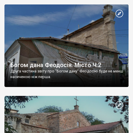
Богом дана Феодосія. Місто Ч.2
Друга частина звіту про "Богом дану" Феодосію буде не менш
насиченою ніж перша.