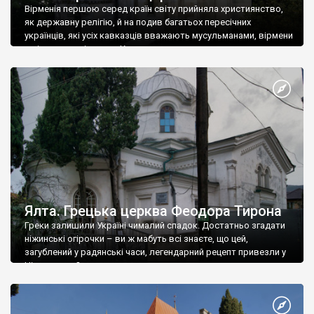
Вірменія першою серед країн світу прийняла християнство,
як державну релігію, й на подив багатьох пересічних
українців, які усіх кавказців вважають мусульманами, вірмени
є відданими вірянами Христа
Ялта. Грецька церква Феодора Тирона
Греки залишили Україні чималий спадок. Достатньо згадати
ніжинські огірочки – ви ж мабуть всі знаєте, що цей,
загублений у радянські часи, легендарний рецепт привезли у
Ніжин греки?