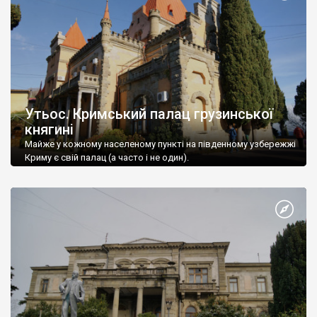
Утьос. Кримський палац грузинської
княгині
Майже у кожному населеному пункті на південному узбережжі
Криму є свій палац (а часто і не один).