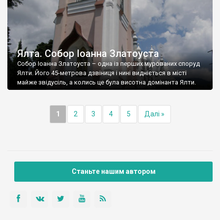
Ялта. Собор Іоанна Златоуста
Собор Іоанна Златоуста – одна із перших мурованих споруд
Ялти. Його 45-метрова дзвіниця і нині видніється в місті
майже звідусіль, а колись це була висотна домінанта Ялти.
1
2
3
4
5
Далі »
Станьте нашим автором