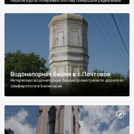
пешком вдоль побережья,поэтому совершали радиальные
вылазки из Оленевки.
Водонапорная башня в с.Почтовое
Интересную водонапорную башню посмотрели по дороге из
Симферополя в Бахчисарай.