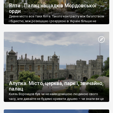
Ялта . Палац нащадків Мордовської
орди
Дивне місто все таки Ялта. Такого контрасту між багатством
і бідністю, між розкішшю і розрухою в Україні більше не
знайдеш.
Алупка. Місто, церква, парк і, звичайно,
палац
Князь Воронцов був чи не найвідомішою людиною свого
часу, але давайте не будемо кривити душею – чи знали ви це
прізвище до відвідин Алупки? Мабуть все таки ні.