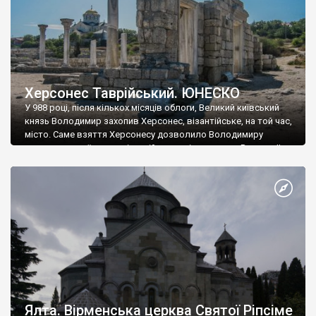
Херсонес Таврійський. ЮНЕСКО
У 988 році, після кількох місяців облоги, Великий київський
князь Володимир захопив Херсонес, візантійське, на той час,
місто. Саме взяття Херсонесу дозволило Володимиру
диктувати свої умови візантійському імператору Василю ІІ, та
одружитися з його дочкою Ганною. Цього ж року, в
Херсонесі Володимир-язичник, став Василем-християнином.
А потім було Хрещення Русі. На честь Херсонесу Таврійського
названо місто […]
Ялта. Вірменська церква Святої Ріпсіме