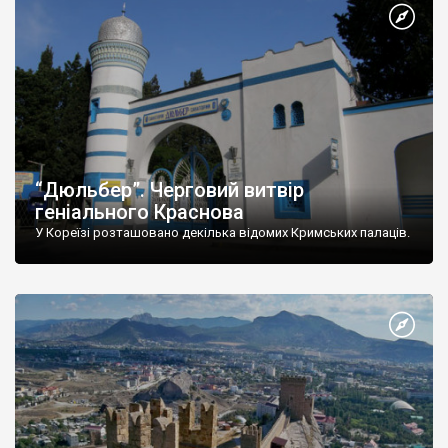
“Дюльбер”. Черговий витвір
геніального Краснова
У Кореїзі розташовано декілька відомих Кримських палаців.