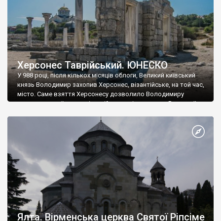
Херсонес Таврійський. ЮНЕСКО
У 988 році, після кількох місяців облоги, Великий київський
князь Володимир захопив Херсонес, візантійське, на той час,
місто. Саме взяття Херсонесу дозволило Володимиру
диктувати свої умови візантійському імператору Василю ІІ, та
одружитися з його дочкою Ганною. Цього ж року, в
Херсонесі Володимир-язичник, став Василем-християнином.
А потім було Хрещення Русі. На честь Херсонесу Таврійського
названо місто […]
Ялта. Вірменська церква Святої Ріпсіме