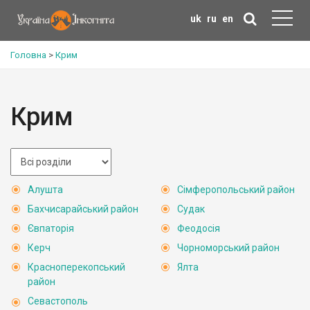
uk
ru
en
Головна
>
Крим
Крим
Алушта
Сімферопольський район
Бахчисарайський район
Судак
Євпаторія
Феодосія
Керч
Чорноморський район
Красноперекопський
Ялта
район
Севастополь