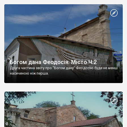
Богом дана Феодосія. Місто Ч.2
Друга частина звіту про "Богом дану" Феодосію буде не менш
насиченою ніж перша.