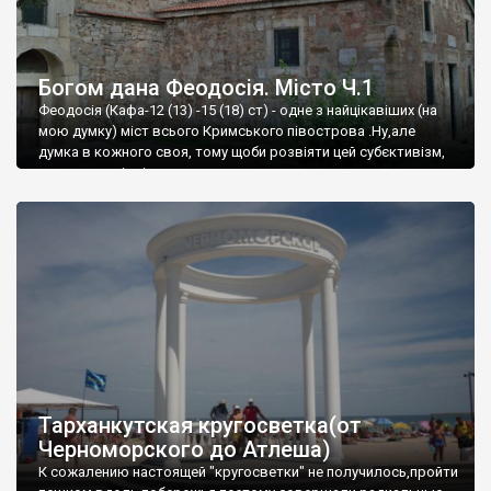
Богом дана Феодосія. Місто Ч.1
Феодосія (Кафа-12 (13) -15 (18) ст) - одне з найцікавіших (на
мою думку) міст всього Кримського півострова .Ну,але
думка в кожного своя, тому щоби розвіяти цей субєктивізм,
запрошую відвідати це
Тарханкутская кругосветка(от
Черноморского до Атлеша)
К сожалению настоящей "кругосветки" не получилось,пройти