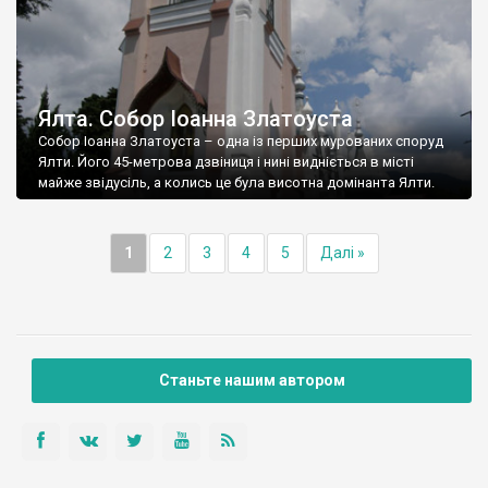
Ялта. Собор Іоанна Златоуста
Собор Іоанна Златоуста – одна із перших мурованих споруд
Ялти. Його 45-метрова дзвіниця і нині видніється в місті
майже звідусіль, а колись це була висотна домінанта Ялти.
1
2
3
4
5
Далі »
Станьте нашим автором