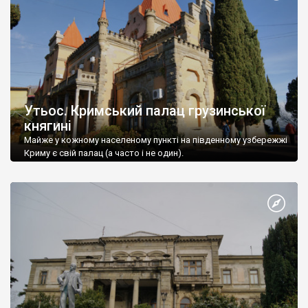
Утьос. Кримський палац грузинської
княгині
Майже у кожному населеному пункті на південному узбережжі
Криму є свій палац (а часто і не один).