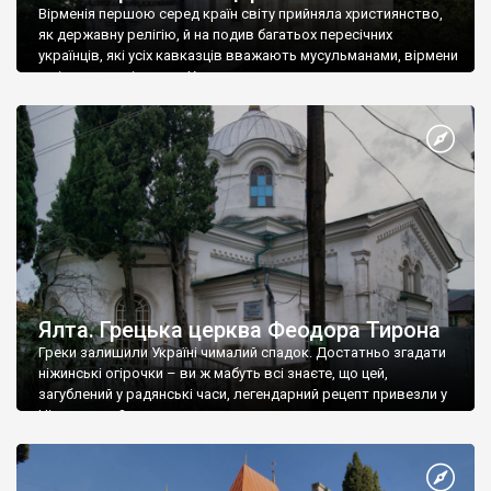
Вірменія першою серед країн світу прийняла християнство,
як державну релігію, й на подив багатьох пересічних
українців, які усіх кавказців вважають мусульманами, вірмени
є відданими вірянами Христа
Ялта. Грецька церква Феодора Тирона
Греки залишили Україні чималий спадок. Достатньо згадати
ніжинські огірочки – ви ж мабуть всі знаєте, що цей,
загублений у радянські часи, легендарний рецепт привезли у
Ніжин греки?