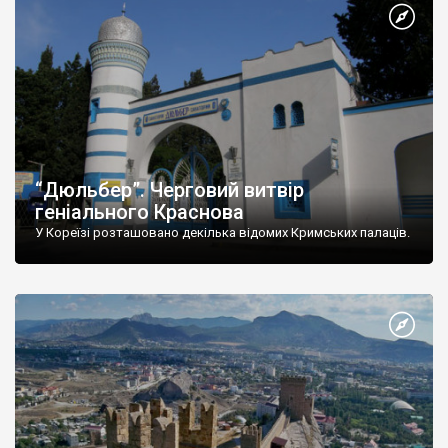
“Дюльбер”. Черговий витвір
геніального Краснова
У Кореїзі розташовано декілька відомих Кримських палаців.