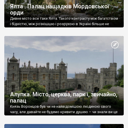
Ялта . Палац нащадків Мордовської
орди
Дивне місто все таки Ялта. Такого контрасту між багатством
і бідністю, між розкішшю і розрухою в Україні більше не
знайдеш.
Алупка. Місто, церква, парк і, звичайно,
палац
Князь Воронцов був чи не найвідомішою людиною свого
часу, але давайте не будемо кривити душею – чи знали ви це
прізвище до відвідин Алупки? Мабуть все таки ні.