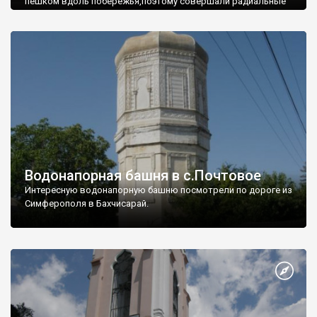
пешком вдоль побережья,поэтому совершали радиальные
вылазки из Оленевки.
Водонапорная башня в с.Почтовое
Интересную водонапорную башню посмотрели по дороге из
Симферополя в Бахчисарай.