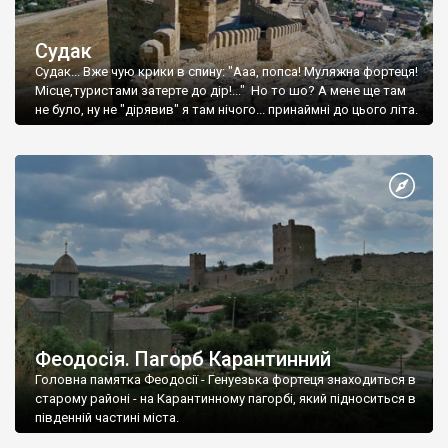
Судак
Судак... Вже чую крики в спину: "Ааа, попса! Муляжна фортеця!
Місце,туристами затерте до дір!..." Но то шо? А мене ще там
не було, ну не "дірявив" я там нічого... принаймні до цього літа.
Феодосія. Пагорб Карантинний
Головна памятка Феодосії - Генуезька фортеця знаходиться в
старому районі - на Карантинному пагорбі, який підноситься в
південній частині міста.