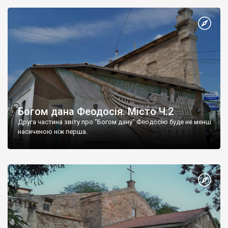
Богом дана Феодосія. Місто Ч.2
Друга частина звіту про "Богом дану" Феодосію буде не менш
насиченою ніж перша.