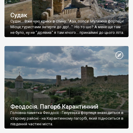
Судак
Судак... Вже чую крики в спину: "Ааа, попса! Муляжна фортеця!
Місце,туристами затерте до дір!..." Но то шо? А мене ще там
не було, ну не "дірявив" я там нічого... принаймні до цього літа.
Феодосія. Пагорб Карантинний
Головна памятка Феодосії - Генуезька фортеця знаходиться в
старому районі - на Карантинному пагорбі, який підноситься в
південній частині міста.