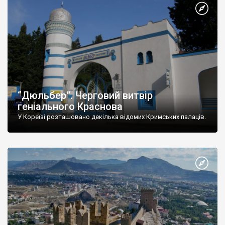
“Дюльбер”. Черговий витвір
геніального Краснова
У Кореїзі розташовано декілька відомих Кримських палаців.