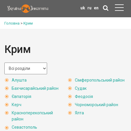
uk
ru
en
Головна
>
Крим
Крим
Алушта
Сімферопольський район
Бахчисарайський район
Судак
Євпаторія
Феодосія
Керч
Чорноморський район
Красноперекопський
Ялта
район
Севастополь