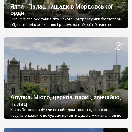
Ялта . Палац нащадків Мордовської
орди
Дивне місто все таки Ялта. Такого контрасту між багатством
і бідністю, між розкішшю і розрухою в Україні більше не
знайдеш.
Алупка. Місто, церква, парк і, звичайно,
палац
Князь Воронцов був чи не найвідомішою людиною свого
часу, але давайте не будемо кривити душею – чи знали ви це
прізвище до відвідин Алупки? Мабуть все таки ні.