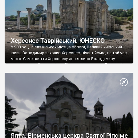
Херсонес Таврійський. ЮНЕСКО
У 988 році, після кількох місяців облоги, Великий київський
князь Володимир захопив Херсонес, візантійське, на той час,
місто. Саме взяття Херсонесу дозволило Володимиру
диктувати свої умови візантійському імператору Василю ІІ, та
одружитися з його дочкою Ганною. Цього ж року, в
Херсонесі Володимир-язичник, став Василем-християнином.
А потім було Хрещення Русі. На честь Херсонесу Таврійського
названо місто […]
Ялта. Вірменська церква Святої Ріпсіме