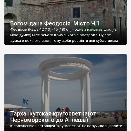
Богом дана Феодосія. Місто Ч.1
Феодосія (Кафа-12 (13) -15 (18) ст) - одне з найцікавіших (на
мою думку) міст всього Кримського півострова .Ну,але
думка в кожного своя, тому щоби розвіяти цей субєктивізм,
запрошую відвідати це
Тарханкутская кругосветка(от
Черноморского до Атлеша)
К сожалению настоящей "кругосветки" не получилось,пройти