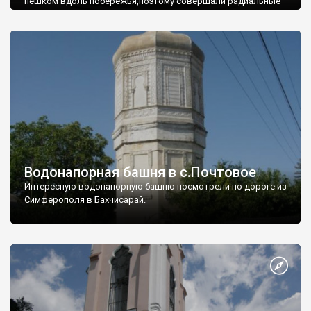
пешком вдоль побережья,поэтому совершали радиальные
вылазки из Оленевки.
Водонапорная башня в с.Почтовое
Интересную водонапорную башню посмотрели по дороге из
Симферополя в Бахчисарай.