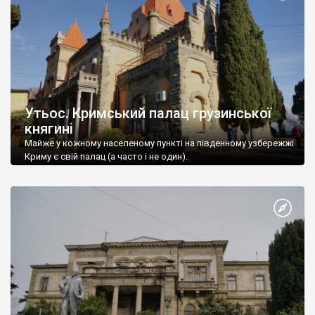
Утьос. Кримський палац грузинської
княгині
Майже у кожному населеному пункті на південному узбережжі
Криму є свій палац (а часто і не один).