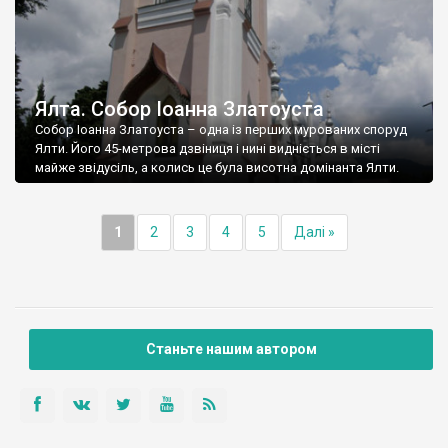
Ялта. Собор Іоанна Златоуста
Собор Іоанна Златоуста – одна із перших мурованих споруд
Ялти. Його 45-метрова дзвіниця і нині видніється в місті
майже звідусіль, а колись це була висотна домінанта Ялти.
1
2
3
4
5
Далі »
Станьте нашим автором