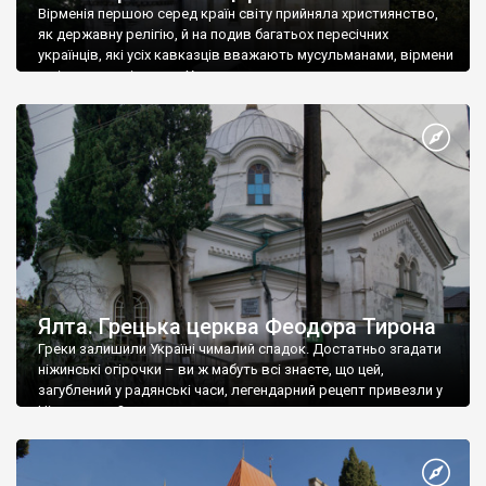
Вірменія першою серед країн світу прийняла християнство,
як державну релігію, й на подив багатьох пересічних
українців, які усіх кавказців вважають мусульманами, вірмени
є відданими вірянами Христа
Ялта. Грецька церква Феодора Тирона
Греки залишили Україні чималий спадок. Достатньо згадати
ніжинські огірочки – ви ж мабуть всі знаєте, що цей,
загублений у радянські часи, легендарний рецепт привезли у
Ніжин греки?